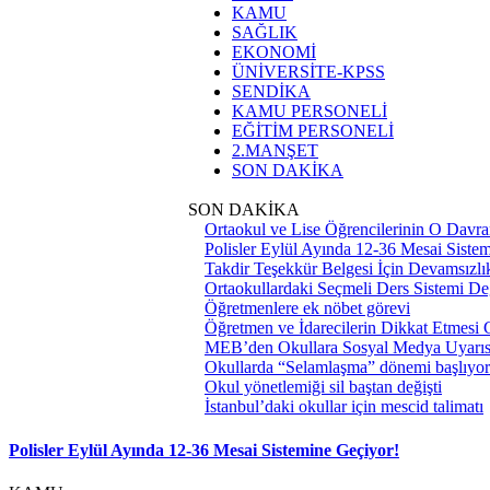
KAMU
SAĞLIK
EKONOMİ
ÜNİVERSİTE-KPSS
SENDİKA
KAMU PERSONELİ
EĞİTİM PERSONELİ
2.MANŞET
SON DAKİKA
SON DAKİKA
Ortaokul ve Lise Öğrencilerinin O Davra
Polisler Eylül Ayında 12-36 Mesai Siste
Takdir Teşekkür Belgesi İçin Devamsızlık
Ortaokullardaki Seçmeli Ders Sistemi Değ
Öğretmenlere ek nöbet görevi
Öğretmen ve İdarecilerin Dikkat Etmesi
MEB’den Okullara Sosyal Medya Uyarıs
Okullarda “Selamlaşma” dönemi başlıyor
Okul yönetlemiği sil baştan değişti
İstanbul’daki okullar için mescid talimatı
Polisler Eylül Ayında 12-36 Mesai Sistemine Geçiyor!