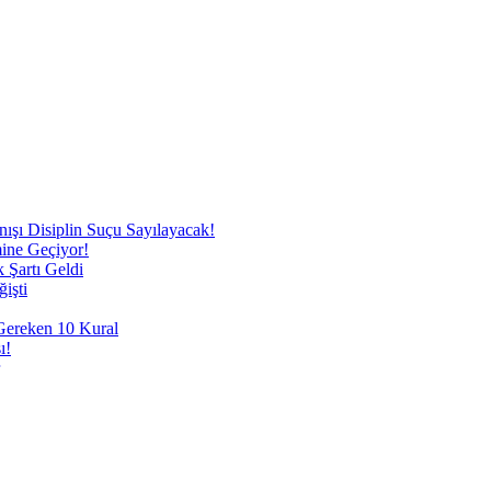
nışı Disiplin Suçu Sayılayacak!
mine Geçiyor!
 Şartı Geldi
işti
 Gereken 10 Kural
ı!