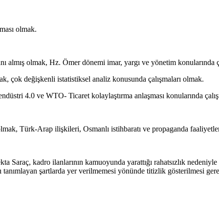
şması olmak.
vanı almış olmak, Hz. Ömer dönemi imar, yargı ve yönetim konularında ç
k, çok değişkenli istatistiksel analiz konusunda çalışmaları olmak.
, endüstri 4.0 ve WTO- Ticaret kolaylaştırma anlaşması konularında çalı
mak, Türk-Arap ilişkileri, Osmanlı istihbaratı ve propaganda faaliyetler
Saraç, kadro ilanlarının kamuoyunda yarattığı rahatsızlık nedeniyle ün
yı tanımlayan şartlarda yer verilmemesi yönünde titizlik gösterilmesi ger