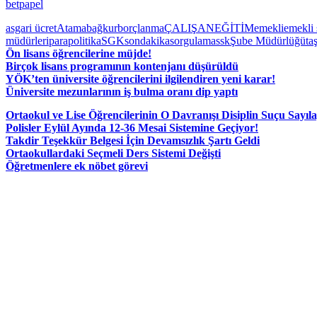
betpapel
asgari ücret
Atama
bağkur
borçlanma
ÇALIŞAN
EĞİTİM
emekli
emekli 
müdürleri
para
politika
SGK
sondakika
sorgulama
ssk
Şube Müdürlüğü
ta
Ön lisans öğrencilerine müjde!
Birçok lisans programının kontenjanı düşürüldü
YÖK’ten üniversite öğrencilerini ilgilendiren yeni karar!
Üniversite mezunlarının iş bulma oranı dip yaptı
Ortaokul ve Lise Öğrencilerinin O Davranışı Disiplin Suçu Sayıl
Polisler Eylül Ayında 12-36 Mesai Sistemine Geçiyor!
Takdir Teşekkür Belgesi İçin Devamsızlık Şartı Geldi
Ortaokullardaki Seçmeli Ders Sistemi Değişti
Öğretmenlere ek nöbet görevi