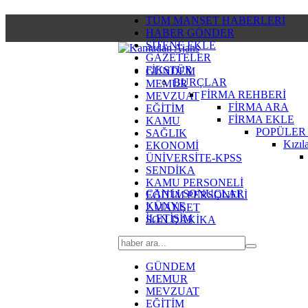
TÜM MANŞET HABERLERİ
HABER GÖNDER
SİTENE EKLE
GAZETELER
FİKSTÜR
GÜNDEM
BURÇLAR
MEMUR
FİRMA REHBERİ
MEVZUAT
FİRMA ARA
EĞİTİM
FİRMA EKLE
KAMU
POPÜLER
SAĞLIK
Kızıl
EKONOMİ
ÜNİVERSİTE-KPSS
SENDİKA
KAMU PERSONELİ
CANLI SONUÇLAR
EĞİTİM PERSONELİ
KÜNYE
2.MANŞET
İLETİŞİM
SON DAKİKA
GÜNDEM
MEMUR
MEVZUAT
EĞİTİM