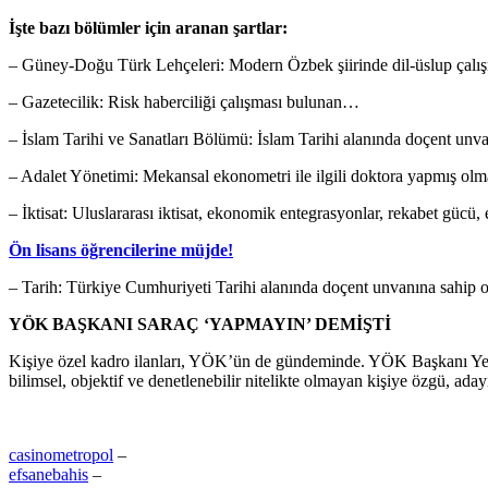
İşte bazı bölümler için aranan şartlar:
– Güney-Doğu Türk Lehçeleri: Modern Özbek şiirinde dil-üslup çalı
– Gazetecilik: Risk haberciliği çalışması bulunan…
– İslam Tarihi ve Sanatları Bölümü: İslam Tarihi alanında doçent un
– Adalet Yönetimi: Mekansal ekonometri ile ilgili doktora yapmış olma
– İktisat: Uluslararası iktisat, ekonomik entegrasyonlar, rekabet gücü
Ön lisans öğrencilerine müjde!
– Tarih: Türkiye Cumhuriyeti Tarihi alanında doçent unvanına sahip ol
YÖK BAŞKANI SARAÇ ‘YAPMAYIN’ DEMİŞTİ
Kişiye özel kadro ilanları, YÖK’ün de gündeminde. YÖK Başkanı Yekta 
bilimsel, objektif ve denetlenebilir nitelikte olmayan kişiye özgü, ada
casinometropol
–
efsanebahis
–