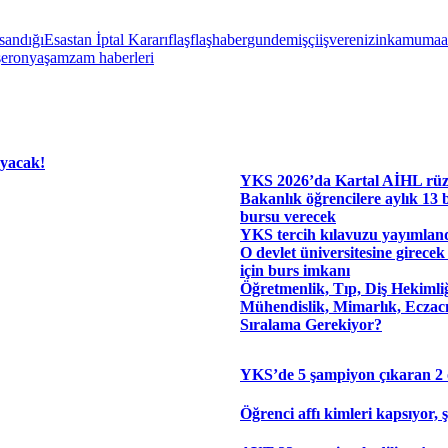
sandığı
Esastan İptal Kararı
flaş
flaşhaber
gundem
işçi
işveren
izin
kamu
maa
şeron
yaşam
zam haberleri
ayacak!
YKS 2026’da Kartal AİHL rüz
Bakanlık öğrencilere aylık 13
bursu verecek
YKS tercih kılavuzu yayımlan
O devlet üniversitesine girecek
için burs imkanı
Öğretmenlik, Tıp, Diş Hekimli
Mühendislik, Mimarlık, Eczacı
Sıralama Gerekiyor?
YKS’de 5 şampiyon çıkaran 2 
Öğrenci affı kimleri kapsıyor, 