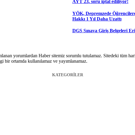
AYT 23. soru iptal ediliyor!
YÖK, Depremzede Öğrenciler
Hakkı 1 Yıl Daha Uzattı
DGS Sınava Giriş Belgeleri Eri
lanan yorumlardan Haber sitemiz sorumlu tutulamaz. Sitedeki tüm harici 
hangi bir ortamda kullanılamaz ve yayımlanamaz.
KATEGORİLER