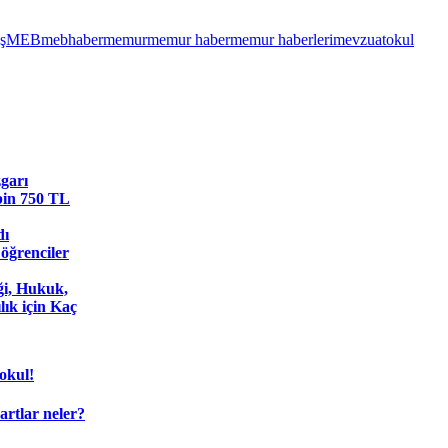
ş
MEB
mebhaber
memur
memur haber
memur haberleri
mevzuat
okul
garı
 bin 750 TL
dı
 öğrenciler
ği, Hukuk,
lık için Kaç
okul!
şartlar neler?