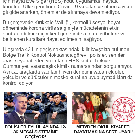
için Hayat Eve Sığar (HES) kodu uygulaması hayata
konuldu. Ülke genelinde Covid-19 vakaları ve ölüm sayıları
git gide artarken, önlemler de alınmaya devam ediyor.
Bu çerçevede Kırıkkale Valiliği, kontrollü sosyal hayat
döneminde korona virüs salgınıyla mücadelenin etkin
sürdürülebilmesi için kent genelinde alınan tedbirlere ve
belirlenen kurallara riayet edilmesini sağlıyor.
Ulaşımda 43 ilin geçiş noktasındaki kilit kavşakta bulunan
Bölge Trafik Kontrol Noktasında görevli polisler, şehirler
arası seyahat eden yolcuların HES kodu, Türkiye
Cumhuriyeti vatandaşlık kimlik numarasından sorgulanıyor.
Ayrıca, araçlarda yapılan hijyen denetimi yapan ekipler,
yolcular ve sürücülerin maske kuralına uyup uymadıkları da
kontrol ediyor.
POLISLER EYLÜL AYINDA 12-
MEB’DEN OKUL KIYAFETI
36 MESAI SISTEMINE
DAYATMASINA SERT UYARI!
GEÇIYOR!