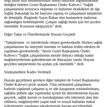
bilgi şudur tüm hastanelerimize bütün malzeme sağlanmaktadır”
dediğini belirten Genel Başkanımız Önder Kahveci “Sağlık
çalışanlarının koruyucu ekipman ve malzeme eksiklikleri ile ilgi
Sağlık Bakanlığı’na bir başvuru yapmış ve çalışanların taleplerini
de iletmiştik. Bugünde Sayın Bakan tüm hastanelere malzeme
sağlandığını belirtmişlerdir. Çalışan sağlığı bizim için her şeyden
önemlidir. Konunun takipçisiyiz” dedi.
Diğer Talep ve Önerilerimizde Hayata Geçmeli
“Taleplerimiz ve önerilerimiz olması gerekenlerdir. Herkes sağlık
çalışanlarının bu süreçteki önemini ve hakkını teslim ederken de
yapılması gerekenlerdir. “diyen Genel Başkanımız Önder
Kahveci “Sağlık çalışanlarının morale ihtiyacı olduğu kadar
mağduriyetlerinin giderilmesine de ihtiyaçları vardır. Hayata
geçirilen taleplerimizi bu açıdan çok önemlidir.” dedi.
Sözleşmelilere Kadro Verilmeli
Hayata geçirilmesi gereken diğer talepleri de Genel Başkanımız
Önder Kahveci şöyle sıraladı: Tüm sözleşmeli çalışanların
kadrolu yapılarak çalışanın iş ve aile kaygısının sonlandırılması,
sağlıkta şiddete ağır yaptırımlar içeren bir düzenlemenin hayata
geçerek, sağlık kurum ve kuruluşlarının sıfır toleranslı alan ilan
edilmesi, mağduriyetler yaşan mali ve sosyal haklarda makul
iyileştirmeler yapılması taleplerimizde hayata geçirilmelidir.