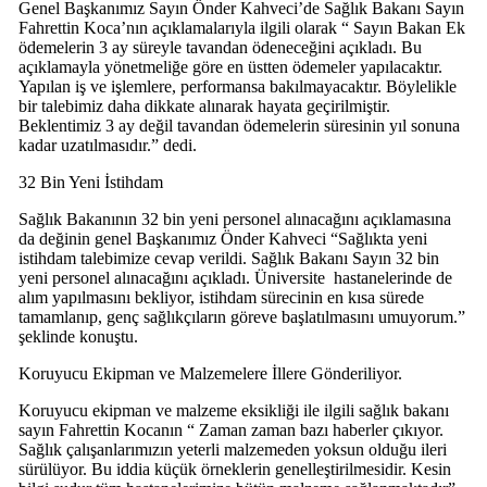
Genel Başkanımız Sayın Önder Kahveci’de Sağlık Bakanı Sayın
Fahrettin Koca’nın açıklamalarıyla ilgili olarak “ Sayın Bakan Ek
ödemelerin 3 ay süreyle tavandan ödeneceğini açıkladı. Bu
açıklamayla yönetmeliğe göre en üstten ödemeler yapılacaktır.
Yapılan iş ve işlemlere, performansa bakılmayacaktır. Böylelikle
bir talebimiz daha dikkate alınarak hayata geçirilmiştir.
Beklentimiz 3 ay değil tavandan ödemelerin süresinin yıl sonuna
kadar uzatılmasıdır.” dedi.
32 Bin Yeni İstihdam
Sağlık Bakanının 32 bin yeni personel alınacağını açıklamasına
da değinin genel Başkanımız Önder Kahveci “Sağlıkta yeni
istihdam talebimize cevap verildi. Sağlık Bakanı Sayın 32 bin
yeni personel alınacağını açıkladı. Üniversite hastanelerinde de
alım yapılmasını bekliyor, istihdam sürecinin en kısa sürede
tamamlanıp, genç sağlıkçıların göreve başlatılmasını umuyorum.”
şeklinde konuştu.
Koruyucu Ekipman ve Malzemelere İllere Gönderiliyor.
Koruyucu ekipman ve malzeme eksikliği ile ilgili sağlık bakanı
sayın Fahrettin Kocanın “ Zaman zaman bazı haberler çıkıyor.
Sağlık çalışanlarımızın yeterli malzemeden yoksun olduğu ileri
sürülüyor. Bu iddia küçük örneklerin genelleştirilmesidir. Kesin