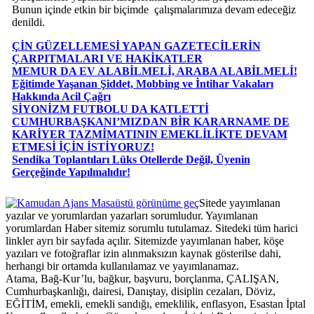
Bunun içinde etkin bir biçimde çalışmalarımıza devam edeceğiz
denildi.
ÇİN GÜZELLEMESİ YAPAN GAZETECİLERİN
ÇARPITMALARI VE HAKİKATLER
MEMUR DA EV ALABİLMELİ, ARABA ALABİLMELİ!
Eğitimde Yaşanan Şiddet, Mobbing ve İntihar Vakaları
Hakkında Acil Çağrı
SİYONİZM FUTBOLU DA KATLETTİ
CUMHURBAŞKANI’MIZDAN BİR KARARNAME DE
KARİYER TAZMİMATININ EMEKLİLİKTE DEVAM
ETMESİ İÇİN İSTİYORUZ!
Sendika Toplantıları Lüks Otellerde Değil, Üyenin
Gerçeğinde Yapılmalıdır!
Masaüstü görünüme geç
Sitede yayımlanan
yazılar ve yorumlardan yazarları sorumludur. Yayımlanan
yorumlardan Haber sitemiz sorumlu tutulamaz. Sitedeki tüm harici
linkler ayrı bir sayfada açılır. Sitemizde yayımlanan haber, köşe
yazıları ve fotoğraflar izin alınmaksızın kaynak gösterilse dahi,
herhangi bir ortamda kullanılamaz ve yayımlanamaz.
Atama, Bağ-Kur’lu, bağkur, başvuru, borçlanma, ÇALIŞAN,
Cumhurbaşkanlığı, dairesi, Danıştay, disiplin cezaları, Döviz,
EĞİTİM, emekli, emekli sandığı, emeklilik, enflasyon, Esastan İptal