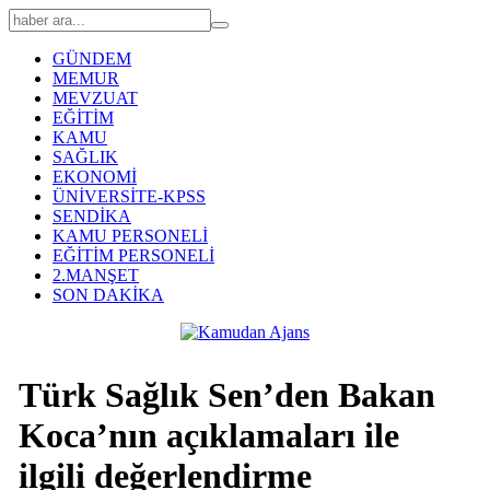
GÜNDEM
MEMUR
MEVZUAT
EĞİTİM
KAMU
SAĞLIK
EKONOMİ
ÜNİVERSİTE-KPSS
SENDİKA
KAMU PERSONELİ
EĞİTİM PERSONELİ
2.MANŞET
SON DAKİKA
Türk Sağlık Sen’den Bakan
Koca’nın açıklamaları ile
ilgili değerlendirme