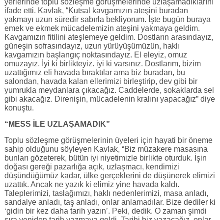
yerlerinde toplu sözleşme görüşmelerinde uzlaşamadıklarını
ifade etti. Kavlak, “Kutsal kavgamızın ateşini buradan
yakmayı uzun süredir sabırla bekliyorum. İşte bugün buraya
emek ve ekmek mücadelemizin ateşini yakmaya geldim.
Kavgamızın fitilini ateşlemeye geldim. Dostların arasındayız,
güneşin sofrasındayız, uzun yürüyüşümüzün, haklı
kavgamızın başlangıç noktasındayız. El eleyiz, omuz
omuzayız. İyi ki birlikteyiz. iyi ki varsınız. Dostlarım, bizim
uzattığımız eli havada bıraktılar ama biz buradan, bu
salondan, havada kalan ellerimizi birleştirip, dev gibi bir
yumrukla meydanlara çıkacağız. Caddelerde, sokaklarda sel
gibi akacağız. Direnişin, mücadelenin kralını yapacağız” diye
konuştu.
“MESS İLE UZLAŞAMADIK”
Toplu sözleşme görüşmelerinin üyeleri için hayati bir öneme
sahip olduğunu söyleyen Kavlak, “Biz müzakere masasına
bunları gözeterek, bütün iyi niyetimizle birlikte oturduk. İşin
doğası gereği pazarlığa açık, uzlaşmacı, kendimizi
düşündüğümüz kadar, ülke gerçeklerini de düşünerek elimizi
uzattık. Ancak ne yazık ki elimiz yine havada kaldı.
Taleplerimizi, taslağımızı, haklı nedenlerimizi, masa anladı,
sandalye anladı, taş anladı, onlar anlamadılar. Bize dediler ki
‘gidin bir kez daha tarih yazın’. Peki, dedik. O zaman şimdi
sıra yeniden tarih yazmaya geldi. Tarihi biz yazacağız, onlar