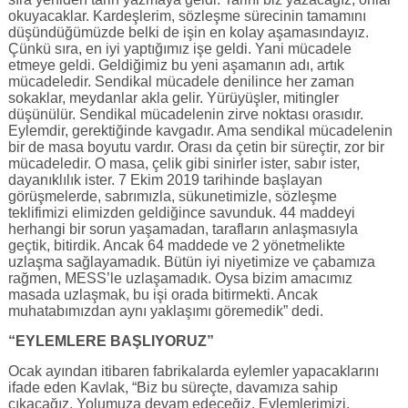
okuyacaklar. Kardeşlerim, sözleşme sürecinin tamamını
düşündüğümüzde belki de işin en kolay aşamasındayız.
Çünkü sıra, en iyi yaptığımız işe geldi. Yani mücadele
etmeye geldi. Geldiğimiz bu yeni aşamanın adı, artık
mücadeledir. Sendikal mücadele denilince her zaman
sokaklar, meydanlar akla gelir. Yürüyüşler, mitingler
düşünülür. Sendikal mücadelenin zirve noktası orasıdır.
Eylemdir, gerektiğinde kavgadır. Ama sendikal mücadelenin
bir de masa boyutu vardır. Orası da çetin bir süreçtir, zor bir
mücadeledir. O masa, çelik gibi sinirler ister, sabır ister,
dayanıklılık ister. 7 Ekim 2019 tarihinde başlayan
görüşmelerde, sabrımızla, sükunetimizle, sözleşme
teklifimizi elimizden geldiğince savunduk. 44 maddeyi
herhangi bir sorun yaşamadan, tarafların anlaşmasıyla
geçtik, bitirdik. Ancak 64 maddede ve 2 yönetmelikte
uzlaşma sağlayamadık. Bütün iyi niyetimize ve çabamıza
rağmen, MESS’le uzlaşamadık. Oysa bizim amacımız
masada uzlaşmak, bu işi orada bitirmekti. Ancak
muhatabımızdan aynı yaklaşımı göremedik” dedi.
“EYLEMLERE BAŞLIYORUZ”
Ocak ayından itibaren fabrikalarda eylemler yapacaklarını
ifade eden Kavlak, “Biz bu süreçte, davamıza sahip
çıkacağız. Yolumuza devam edeceğiz. Eylemlerimizi,