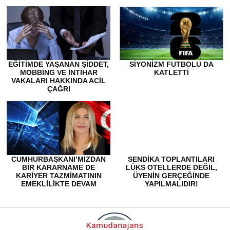
EĞITIMDE YAŞANAN ŞIDDET,
SİYONİZM FUTBOLU DA
MOBBING VE İNTIHAR
KATLETTİ
VAKALARI HAKKINDA ACIL
ÇAĞRI
CUMHURBAŞKANI’MIZDAN
SENDIKA TOPLANTILARI
BİR KARARNAME DE
LÜKS OTELLERDE DEĞIL,
KARİYER TAZMİMATININ
ÜYENIN GERÇEĞINDE
EMEKLİLİKTE DEVAM
YAPILMALIDIR!
ETMESİ İÇİN İSTİYORUZ!