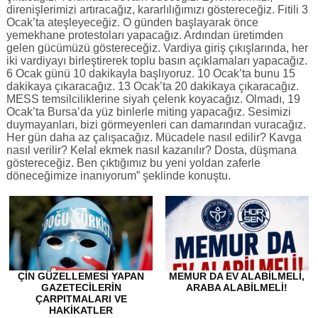
direnişlerimizi artıracağız, kararlılığımızı göstereceğiz. Fitili 3
Ocak’ta ateşleyeceğiz. O günden başlayarak önce
yemekhane protestoları yapacağız. Ardından üretimden
gelen gücümüzü göstereceğiz. Vardiya giriş çıkışlarında, her
iki vardiyayı birleştirerek toplu basın açıklamaları yapacağız.
6 Ocak günü 10 dakikayla başlıyoruz. 10 Ocak’ta bunu 15
dakikaya çıkaracağız. 13 Ocak’ta 20 dakikaya çıkaracağız.
MESS temsilciliklerine siyah çelenk koyacağız. Olmadı, 19
Ocak’ta Bursa’da yüz binlerle miting yapacağız. Sesimizi
duymayanları, bizi görmeyenleri can damarından vuracağız.
Her gün daha az çalışacağız. Mücadele nasıl edilir? Kavga
nasıl verilir? Kelal ekmek nasıl kazanılır? Dosta, düşmana
göstereceğiz. Ben çıktığımız bu yeni yoldan zaferle
döneceğimize inanıyorum” şeklinde konuştu.
ÇİN GÜZELLEMESİ YAPAN
MEMUR DA EV ALABİLMELİ,
GAZETECİLERİN
ARABA ALABİLMELİ!
ÇARPITMALARI VE
HAKİKATLER