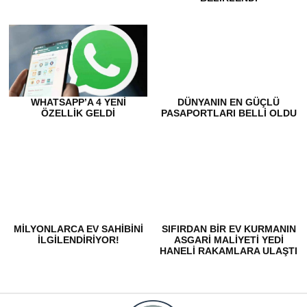
WHATSAPP’A 4 YENI
DÜNYANIN EN GÜÇLÜ
ÖZELLIK GELDI
PASAPORTLARI BELLI OLDU
MILYONLARCA EV SAHIBINI
SIFIRDAN BIR EV KURMANIN
ILGILENDIRIYOR!
ASGARI MALIYETI YEDI
HANELI RAKAMLARA ULAŞTI