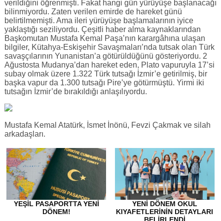
verildiğini öğrenmişti. Fakat hangi gün yürüyüşe başlanacağı
bilinmiyordu. Zaten verilen emirde de hareket günü
belirtilmemişti. Ama ileri yürüyüşe başlamalarının iyice
yaklaştığı seziliyordu. Çeşitli haber alma kaynaklarından
Başkomutan Mustafa Kemal Paşa’nın karargâhına ulaşan
bilgiler, Kütahya-Eskişehir Savaşmaları’nda tutsak olan Türk
savaşçılarının Yunanistan’a götürüldüğünü gösteriyordu. 2
Ağustosta Mudanya’dan hareket eden, Plato vapuruyla 17’si
subay olmak üzere 1.322 Türk tutsağı İzmir’e getirilmiş, bir
başka vapur da 1.300 tutsağı Pire’ye götürmüştü. Yirmi iki
tutsağın İzmir’de bırakıldığı anlaşılıyordu.
Mustafa Kemal Atatürk, İsmet İnönü, Fevzi Çakmak ve silah
arkadaşları.
YEŞIL PASAPORTTA YENI
YENI DÖNEM OKUL
DÖNEM!
KIYAFETLERININ DETAYLARI
BELIRLENDI