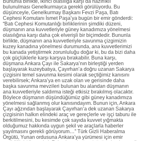
Bununla birlikte, ikinci olasılığa karşı da hazırlıklı
bulunulması Genelkurmayca gerekli görülüyordu. Bu
düşünceyle, Genelkurmay Başkanı Fevzi Paşa, Batı
Cephesi Komutanı İsmet Paşa’ya bugün bir emir gönderdi:
“Batı Cephesi Komutanlığı birliklerinin şimdiki düzeni,
düşmanın ana kuvvetleriyle güney kanadımıza yönelmesi
olasılığına karşı daha çok elverişli bir biçimdedir. Bununla
birlikte, düşmanın ana kuvvetleriyle savunma çizgimizin
kuzey kanadına yönelmesi durumunda, ana kuvvetlerimizi
bu kanada yetiştirmek zorunluluğu doğar ki, bu da bizi daha
çok güçlüklerle karşı karşıya bırakabilir. Buna karşı,
düşmana Ankara Çayı ile Sakarya’nın birleştiği yerden
başlayarak kuzeybatıya, Çayırhan’a doğru uzanan Sakarya
çizgisini temel savunma kesimi olarak seçtiğimiz kanısını
verebilirsek; Ankara’ya en uzak olan ve gerisinde daha
başka savunma mevzileri bulunan bu alandan düşmanın
ana kuvvetleriyle saldırma isteği etkisiz bırakılmış olacaktır.
Böylece düşmanın düşündüğümüz gibi güney kanadımıza
yönelmesi sağlanmış olur kanısındayım. Bunun için, Ankara
Çayı ağzından başlayarak Çayırhan’a dek uzanan Sakarya
çizgisinin halkın elindeki araç ve gereçlerle ve işçi taburu ile
berkitilmesini, bu kesimde çok sayıda kuvvet yığmakta
olduğumuz hakkında uygun şekil ve araçlarla haberler
yayılmasını gerekli görüyorum…” Türk Gizli Haberalma
Örgütü, Yunan ordusuna Ankara’ya yürümesi için emir