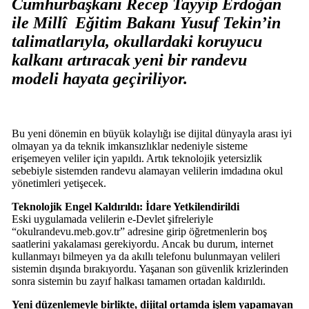
Cumhurbaşkanı Recep Tayyip Erdoğan
ile Millî Eğitim Bakanı Yusuf Tekin’in
talimatlarıyla, okullardaki koruyucu
kalkanı artıracak yeni bir randevu
modeli hayata geçiriliyor.
Bu yeni dönemin en büyük kolaylığı ise dijital dünyayla arası iyi
olmayan ya da teknik imkansızlıklar nedeniyle sisteme
erişemeyen veliler için yapıldı. Artık teknolojik yetersizlik
sebebiyle sistemden randevu alamayan velilerin imdadına okul
yönetimleri yetişecek.
Teknolojik Engel Kaldırıldı: İdare Yetkilendirildi
Eski uygulamada velilerin e-Devlet şifreleriyle
“okulrandevu.meb.gov.tr” adresine girip öğretmenlerin boş
saatlerini yakalaması gerekiyordu. Ancak bu durum, internet
kullanmayı bilmeyen ya da akıllı telefonu bulunmayan velileri
sistemin dışında bırakıyordu. Yaşanan son güvenlik krizlerinden
sonra sistemin bu zayıf halkası tamamen ortadan kaldırıldı.
Yeni düzenlemeyle birlikte, dijital ortamda işlem yapamayan