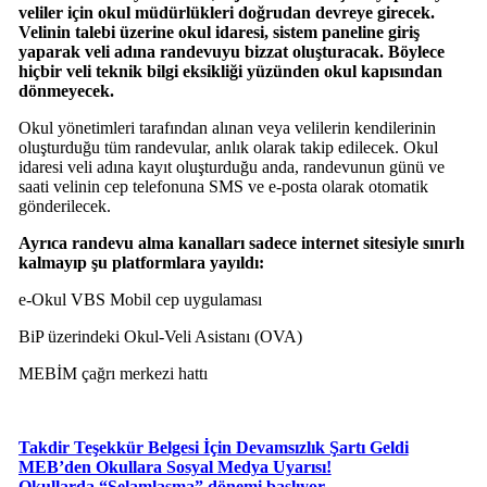
veliler için okul müdürlükleri doğrudan devreye girecek.
Velinin talebi üzerine okul idaresi, sistem paneline giriş
yaparak veli adına randevuyu bizzat oluşturacak. Böylece
hiçbir veli teknik bilgi eksikliği yüzünden okul kapısından
dönmeyecek.
Okul yönetimleri tarafından alınan veya velilerin kendilerinin
oluşturduğu tüm randevular, anlık olarak takip edilecek. Okul
idaresi veli adına kayıt oluşturduğu anda, randevunun günü ve
saati velinin cep telefonuna SMS ve e-posta olarak otomatik
gönderilecek.
Ayrıca randevu alma kanalları sadece internet sitesiyle sınırlı
kalmayıp şu platformlara yayıldı:
e-Okul VBS Mobil cep uygulaması
BiP üzerindeki Okul-Veli Asistanı (OVA)
MEBİM çağrı merkezi hattı
Takdir Teşekkür Belgesi İçin Devamsızlık Şartı Geldi
MEB’den Okullara Sosyal Medya Uyarısı!
Okullarda “Selamlaşma” dönemi başlıyor