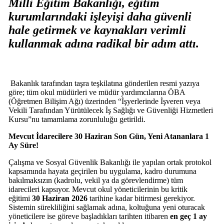
Milli Eğitim Bakanlığı, eğitim
kurumlarındaki işleyişi daha güvenli
hale getirmek ve kaynakları verimli
kullanmak adına radikal bir adım attı.
Bakanlık tarafından taşra teşkilatına gönderilen resmi yazıya
göre; tüm okul müdürleri ve müdür yardımcılarına ÖBA
(Öğretmen Bilişim Ağı) üzerinden “İşyerlerinde İşveren veya
Vekili Tarafından Yürütülecek İş Sağlığı ve Güvenliği Hizmetleri
Kursu”nu tamamlama zorunluluğu getirildi.
Mevcut İdarecilere 30 Haziran Son Gün, Yeni Atananlara 1
Ay Süre!
Çalışma ve Sosyal Güvenlik Bakanlığı ile yapılan ortak protokol
kapsamında hayata geçirilen bu uygulama, kadro durumuna
bakılmaksızın (kadrolu, vekil ya da görevlendirme) tüm
idarecileri kapsıyor. Mevcut okul yöneticilerinin bu kritik
eğitimi
30 Haziran 2026
tarihine kadar bitirmesi gerekiyor.
Sistemin sürekliliğini sağlamak adına, koltuğuna yeni oturacak
yöneticilere ise göreve başladıkları tarihten itibaren
en geç 1 ay