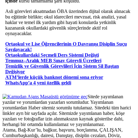
içinde
kursu tamamlama şartı koşuldu.
Asli görevleri aksatmadan ÖBA üzerinden dijital olarak alınacak
bu eğitimle birlikte; okul idarecileri mevzuat, risk analizi, yasal
haklar ve temel ilk yardım gibi hayati konularda yetkinlik
kazanarak okullardaki güvenlik süreçlerinde aktif rol
oynayacaklar.
Ortaokul ve Lise Öğrencilerinin O Davranışı Disiplin Suçu
Sayılayacak!
Ortaokullardaki Seçmeli Ders Sistemi Değişti
Temmuz–Aralık MEB Sınav Görevli Ücretleri
Temizlik ve Güvenlik Görevlileri İçin Sistem Sil Baştan
Değişiyor
ATM’lerde küçük banknot dönemi sona eriyor
WhatsApp’a 4 yeni özellik geldi
Masaüstü görünüme geç
Sitede yayımlanan
yazılar ve yorumlardan yazarları sorumludur. Yayımlanan
yorumlardan Haber sitemiz sorumlu tutulamaz. Sitedeki tüm harici
linkler ayrı bir sayfada açılır. Sitemizde yayımlanan haber, köşe
yazıları ve fotoğraflar izin alınmaksızın kaynak gösterilse dahi,
herhangi bir ortamda kullanılamaz ve yayımlanamaz.
Atama, Bağ-Kur’lu, bağkur, başvuru, borçlanma, ÇALIŞAN,
Cumhurbaşkanlığı, dairesi, Danıştay, disiplin cezaları, Döviz,