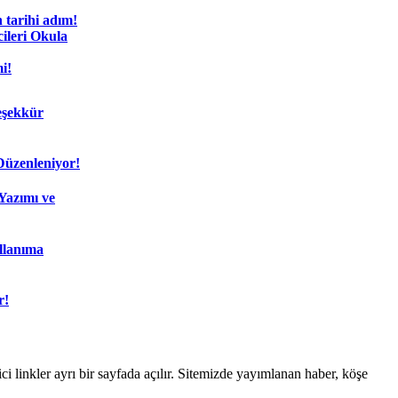
 tarihi adım!
ileri Okula
i!
eşekkür
Düzenleniyor!
Yazımı ve
llanıma
r!
linkler ayrı bir sayfada açılır. Sitemizde yayımlanan haber, köşe