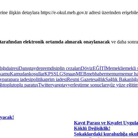
lerine ilişkin detaylara https://e-okul.meb.gov.tr adresi üzerinden erişebil
tarafından elektronik ortamda alınarak onaylanacak
ve daha sonra 
ığı
dairesi
Danıştay
deprem
disiplin cezaları
Döviz
EĞİTİM
emekli
emekli 
kamu
Kamudan
koşullar
KPSS
LGS
maaş
MEB
mebhaber
memur
memur ha
v
para
para iadesi
politika
prim iadesi
Resmi Gazete
sağlık
Sağlık Bakanlığı
ğı
toplu
toplu para
tuş
Twitter
yargıtay
yerleştirme sonuçları
yüz yüze eğiti
ayacak!
Kayıt Parası ve Kıyafet Uygul
Köklü Değişiklik!
Sokaklardaki kuralsızlığa okul