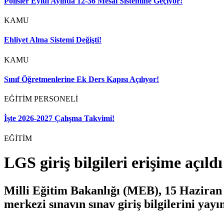
Polisler Eylül Ayında 12-36 Mesai Sistemine Geçiyor!
KAMU
Ehliyet Alma Sistemi Değişti!
KAMU
Sınıf Öğretmenlerine Ek Ders Kapısı Açılıyor!
EĞİTİM PERSONELİ
İşte 2026-2027 Çalışma Takvimi!
EĞİTİM
LGS giriş bilgileri erişime açıldı
Milli Eğitim Bakanlığı (MEB), 15 Haziran 
merkezi sınavın sınav giriş bilgilerini yayı