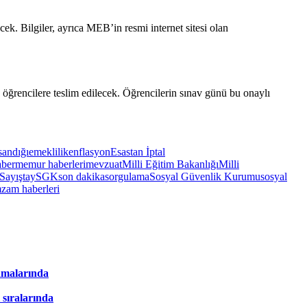
ecek. Bilgiler, ayrıca MEB’in resmi internet sitesi olan
öğrencilere teslim edilecek. Öğrencilerin sınav günü bu onaylı
sandığı
emeklilik
enflasyon
Esastan İptal
ber
memur haberleri
mevzuat
Milli Eğitim Bakanlığı
Milli
Sayıştay
SGK
son dakika
sorgulama
Sosyal Güvenlik Kurumu
sosyal
m
zam haberleri
amalarında
 sıralarında