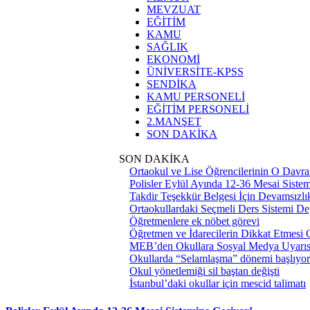
MEVZUAT
EĞİTİM
KAMU
SAĞLIK
EKONOMİ
ÜNİVERSİTE-KPSS
SENDİKA
KAMU PERSONELİ
EĞİTİM PERSONELİ
2.MANŞET
SON DAKİKA
SON DAKİKA
Ortaokul ve Lise Öğrencilerinin O Davra
Polisler Eylül Ayında 12-36 Mesai Siste
Takdir Teşekkür Belgesi İçin Devamsızlık
Ortaokullardaki Seçmeli Ders Sistemi Değ
Öğretmenlere ek nöbet görevi
Öğretmen ve İdarecilerin Dikkat Etmesi
MEB’den Okullara Sosyal Medya Uyarıs
Okullarda “Selamlaşma” dönemi başlıyor
Okul yönetlemiği sil baştan değişti
İstanbul’daki okullar için mescid talimatı