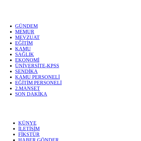
GÜNDEM
MEMUR
MEVZUAT
EĞİTİM
KAMU
SAĞLIK
EKONOMİ
ÜNİVERSİTE-KPSS
SENDİKA
KAMU PERSONELİ
EĞİTİM PERSONELİ
2.MANŞET
SON DAKİKA
KÜNYE
İLETİŞİM
FİKSTÜR
HABER GÖNDER