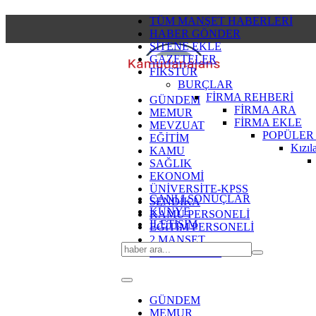
TÜM MANŞET HABERLERİ
HABER GÖNDER
SİTENE EKLE
GAZETELER
FİKSTÜR
BURÇLAR
FİRMA REHBERİ
GÜNDEM
FİRMA ARA
MEMUR
FİRMA EKLE
MEVZUAT
POPÜLER
EĞİTİM
Kızıl
KAMU
SAĞLIK
EKONOMİ
ÜNİVERSİTE-KPSS
CANLI SONUÇLAR
SENDİKA
KÜNYE
KAMU PERSONELİ
İLETİŞİM
EĞİTİM PERSONELİ
2.MANŞET
SON DAKİKA
GÜNDEM
MEMUR