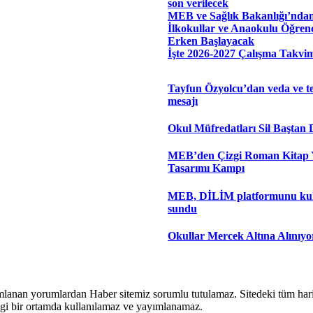
son verilecek
MEB ve Sağlık Bakanlığı’ndan
İlkokullar ve Anaokulu Öğrenc
Erken Başlayacak
İşte 2026-2027 Çalışma Takvim
Tayfun Özyolcu’dan veda ve t
mesajı
Okul Müfredatları Sil Baştan 
MEB’den Çizgi Roman Kitap 
Tasarımı Kampı
MEB, DİLİM platformunu ku
sundu
Okullar Mercek Altına Alınıyo
lanan yorumlardan Haber sitemiz sorumlu tutulamaz. Sitedeki tüm harici 
hangi bir ortamda kullanılamaz ve yayımlanamaz.