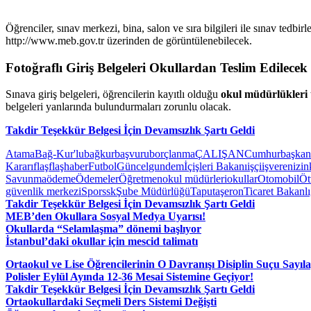
Öğrenciler, sınav merkezi, bina, salon ve sıra bilgileri ile sınav tedbir
http://www.meb.gov.tr üzerinden de görüntülenebilecek.
Fotoğraflı Giriş Belgeleri Okullardan Teslim Edilecek
Sınava giriş belgeleri, öğrencilerin kayıtlı olduğu
okul müdürlükleri 
belgeleri yanlarında bulundurmaları zorunlu olacak.
Takdir Teşekkür Belgesi İçin Devamsızlık Şartı Geldi
Atama
Bağ-Kur'lu
bağkur
başvuru
borçlanma
ÇALIŞAN
Cumhurbaşkanl
Kararı
flaş
flaşhaber
Futbol
Güncel
gundem
İçişleri Bakanı
işçi
işveren
izin
Savunma
ödeme
Ödemeler
Öğretmen
okul müdürleri
okullar
Otomobil
Öt
güvenlik merkezi
Spor
ssk
Şube Müdürlüğü
Tapu
taşeron
Ticaret Bakanlı
Takdir Teşekkür Belgesi İçin Devamsızlık Şartı Geldi
MEB’den Okullara Sosyal Medya Uyarısı!
Okullarda “Selamlaşma” dönemi başlıyor
İstanbul’daki okullar için mescid talimatı
Ortaokul ve Lise Öğrencilerinin O Davranışı Disiplin Suçu Sayıl
Polisler Eylül Ayında 12-36 Mesai Sistemine Geçiyor!
Takdir Teşekkür Belgesi İçin Devamsızlık Şartı Geldi
Ortaokullardaki Seçmeli Ders Sistemi Değişti