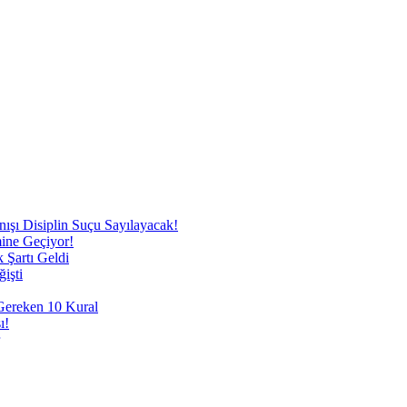
nışı Disiplin Suçu Sayılayacak!
mine Geçiyor!
 Şartı Geldi
işti
 Gereken 10 Kural
ı!