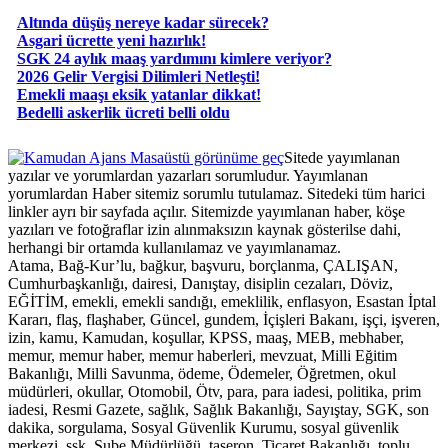
Altında düşüş nereye kadar sürecek?
Asgari ücrette yeni hazırlık!
SGK 24 aylık maaş yardımını kimlere veriyor?
2026 Gelir Vergisi Dilimleri Netleşti!
Emekli maaşı eksik yatanlar dikkat!
Bedelli askerlik ücreti belli oldu
Masaüstü görünüme geç
Sitede yayımlanan
yazılar ve yorumlardan yazarları sorumludur. Yayımlanan
yorumlardan Haber sitemiz sorumlu tutulamaz. Sitedeki tüm harici
linkler ayrı bir sayfada açılır. Sitemizde yayımlanan haber, köşe
yazıları ve fotoğraflar izin alınmaksızın kaynak gösterilse dahi,
herhangi bir ortamda kullanılamaz ve yayımlanamaz.
Atama, Bağ-Kur’lu, bağkur, başvuru, borçlanma, ÇALIŞAN,
Cumhurbaşkanlığı, dairesi, Danıştay, disiplin cezaları, Döviz,
EĞİTİM, emekli, emekli sandığı, emeklilik, enflasyon, Esastan İptal
Kararı, flaş, flaşhaber, Güncel, gundem, İçişleri Bakanı, işçi, işveren,
izin, kamu, Kamudan, koşullar, KPSS, maaş, MEB, mebhaber,
memur, memur haber, memur haberleri, mevzuat, Milli Eğitim
Bakanlığı, Milli Savunma, ödeme, Ödemeler, Öğretmen, okul
müdürleri, okullar, Otomobil, Ötv, para, para iadesi, politika, prim
iadesi, Resmi Gazete, sağlık, Sağlık Bakanlığı, Sayıştay, SGK, son
dakika, sorgulama, Sosyal Güvenlik Kurumu, sosyal güvenlik
merkezi, ssk, Şube Müdürlüğü, taşeron, Ticaret Bakanlığı, toplu,