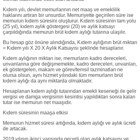
Kıdem yılı, devlet memurlarının net maaş ve emeklilik
haklarını artıran bir unsurdur. Memuriyette geçirilen süre ise
memurun kıdem süresini oluşturur. Kıdem süresinin tam yolu
(25 yıl), kıdem aylık göstergesi (20) ve aylık katsayı
çarpıldığında memurun brüt kıdem aylığı tutarına ulaşılır.
Bu hesap göz önüne alındığında, Kıdem aylığının brüt miktarı
= Kıdem yılı X 20 X Aylık Katsayısı şeklinde hesaplanır.
Kıdem aylığının miktarı ise, memurların kadro dereceleri,
unvanlarına göre değişmemekte, kadro dereceleri, unvanları,
ek göstergeleri, makam ve görev/temsil tazminatları ne
olursa olsun, aynı hizmet yılındaki tüm memurların brüt
kıdem aylığı da aynı miktarda olmaktadır.
Hesaplanan kıdem aylığı tutarından emekli keseneği ile gelir
vergisi ve damga vergisinin kesintisi yapıldıktan sonra kalan
tutar ise memurun net maaşıdır.
Kıdem süresinin maaşa etkisi
Memurun hizmet süresi artığında, kıdem aylığı ve aylık ücreti
de artacak.
2019 yılının ikinci yarısında geçerli olan aylık katsayısı ve