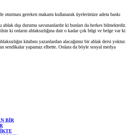
çinde oturması gereken makamı kullanarak üyelerimize adeta baskı
bu ahlak dışı durumu savunanlardır ki bunları da herkes bilmektedir.
lsin ki onların ahlaksızlığına dair o kadar çok bilgi ve belge var ki
hlaksızlığın kitabını yazanlardan alacağımız bir ahlak dersi yoktur.
pan sendikalar yapamaz elbette. Onlara da böyle sosyal medya
N BİR
R
İKTE