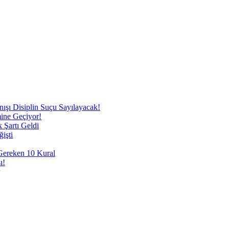
nışı Disiplin Suçu Sayılayacak!
mine Geçiyor!
 Şartı Geldi
işti
 Gereken 10 Kural
ı!