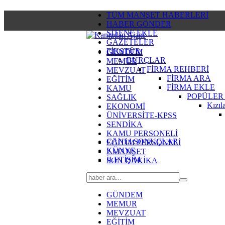
TÜM MANŞET HABERLERİ
HABER GÖNDER
SİTENE EKLE
GAZETELER
FİKSTÜR
GÜNDEM
BURÇLAR
MEMUR
FİRMA REHBERİ
MEVZUAT
FİRMA ARA
EĞİTİM
FİRMA EKLE
KAMU
POPÜLER
SAĞLIK
Kızıl
EKONOMİ
ÜNİVERSİTE-KPSS
SENDİKA
KAMU PERSONELİ
CANLI SONUÇLAR
EĞİTİM PERSONELİ
KÜNYE
2.MANŞET
İLETİŞİM
SON DAKİKA
GÜNDEM
MEMUR
MEVZUAT
EĞİTİM