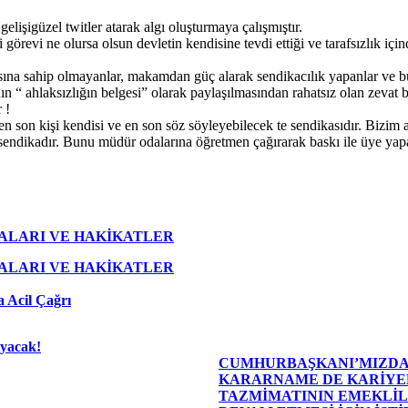
lişigüzel twitler atarak algı oluşturmaya çalışmıştır.
 görevi ne olursa olsun devletin kendisine tevdi ettiği ve tarafsızlık i
 açısına sahip olmayanlar, makamdan güç alarak sendikacılık yapanlar ve 
ın “ ahlaksızlığın belgesi” olarak paylaşılmasından rahatsız olan zevat bi
 !
n son kişi kendisi ve en son söz söyleyebilecek te sendikasıdır. Bizim a
 sendikadır. Bunu müdür odalarına öğretmen çağırarak baskı ile üye ya
ALARI VE HAKİKATLER
ALARI VE HAKİKATLER
 Acil Çağrı
ayacak!
CUMHURBAŞKANI’MIZDA
KARARNAME DE KARİYE
TAZMİMATININ EMEKLİL