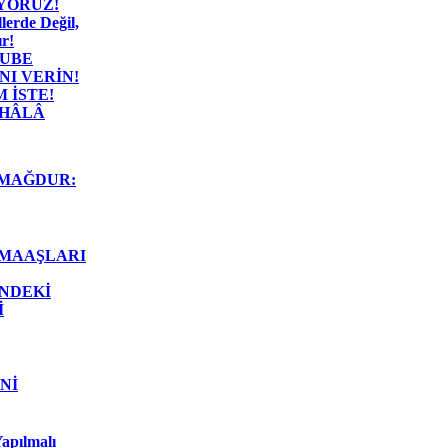
İYORUZ!
lerde Değil,
r!
ŞUBE
I VERİN!
 İSTE!
 HÂLÂ
MAĞDUR:
 MAAŞLARI
İNDEKİ
İ
Nİ
apılmalı