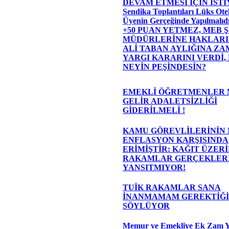
DEVAM ETMESİ İÇİN İST
Sendika Toplantıları Lüks Otel
Üyenin Gerçeğinde Yapılmalıdı
+50 PUAN YETMEZ, MEB 
MÜDÜRLERİNE HAKLARIN
ALİ TABAN AYLIĞINA ZAM
YARGI KARARINI VERDİ,
NEYİN PEŞİNDESİN?
EMEKLİ ÖĞRETMENLER 
GELİR ADALETSİZLİĞİ
GİDERİLMELİ !
KAMU GÖREVLİLERİNİN
ENFLASYON KARŞISINDA
ERİMİŞTİR: KAĞIT ÜZER
RAKAMLAR GERÇEKLER
YANSITMIYOR!
TUİK RAKAMLAR SANA
İNANMAMAM GEREKTİĞİ
SÖYLÜYOR
Memur ve Emekliye Ek Zam Y