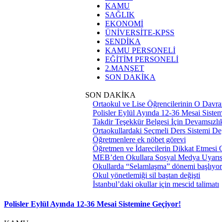
KAMU
SAĞLIK
EKONOMİ
ÜNİVERSİTE-KPSS
SENDİKA
KAMU PERSONELİ
EĞİTİM PERSONELİ
2.MANŞET
SON DAKİKA
SON DAKİKA
Ortaokul ve Lise Öğrencilerinin O Davra
Polisler Eylül Ayında 12-36 Mesai Siste
Takdir Teşekkür Belgesi İçin Devamsızlık
Ortaokullardaki Seçmeli Ders Sistemi Değ
Öğretmenlere ek nöbet görevi
Öğretmen ve İdarecilerin Dikkat Etmesi
MEB’den Okullara Sosyal Medya Uyarıs
Okullarda “Selamlaşma” dönemi başlıyor
Okul yönetlemiği sil baştan değişti
İstanbul’daki okullar için mescid talimatı
Polisler Eylül Ayında 12-36 Mesai Sistemine Geçiyor!