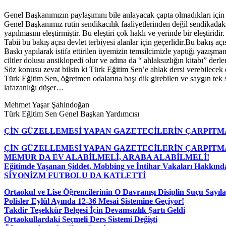
Genel Başkanımızın paylaşımını bile anlayacak çapta olmadıkları için ge
Genel Başkanımız rutin sendikacılık faaliyetlerinden değil sendikadaki
yapılmasını eleştirmiştir. Bu eleştiri çok haklı ve yerinde bir eleştiridir.
Tabii bu bakış açısı devlet terbiyesi alanlar için geçerlidir.Bu bakış
Baskı yapılarak istifa ettirilen üyemizin temsilcimizle yaptığı yazışman
ciltler dolusu ansiklopedi olur ve adına da “ ahlaksızlığın kitabı” derler
Söz konusu zevat bilsin ki Türk Eğitim Sen’e ahlak dersi verebilecek e
Türk Eğitim Sen, öğretmen odalarına başı dik girebilen ve saygın tek
lafazanlığı düşer…
Mehmet Yaşar Şahindoğan
Türk Eğitim Sen Genel Başkan Yardımcısı
ÇİN GÜZELLEMESİ YAPAN GAZETECİLERİN ÇARPITM
ÇİN GÜZELLEMESİ YAPAN GAZETECİLERİN ÇARPITM
MEMUR DA EV ALABİLMELİ, ARABA ALABİLMELİ!
Eğitimde Yaşanan Şiddet, Mobbing ve İntihar Vakaları Hakkında
SİYONİZM FUTBOLU DA KATLETTİ
Ortaokul ve Lise Öğrencilerinin O Davranışı Disiplin Suçu Sayıl
Polisler Eylül Ayında 12-36 Mesai Sistemine Geçiyor!
Takdir Teşekkür Belgesi İçin Devamsızlık Şartı Geldi
Ortaokullardaki Seçmeli Ders Sistemi Değişti