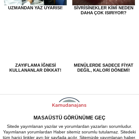
UZMANDAN YAZ UYARISI!
SIVRISINEKLER KIMI NEDEN
DAHA ÇOK ISIRIYOR?
ZAYIFLAMA IĞNESI
​MENÜLERDE SADECE FIYAT
KULLANANLAR DIKKAT!
DEĞIL, KALORI DÖNEMI!
MASAÜSTÜ GÖRÜNÜME GEÇ
Sitede yayımlanan yazılar ve yorumlardan yazarları sorumludur.
Yayımlanan yorumlardan Haber sitemiz sorumlu tutulamaz. Sitedeki
tüm harici linkler ayrı bir sayfada açılır. Sitemizde yayımlanan haber,