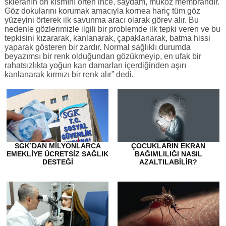
skleranın ön kısmını örten ince, saydam, müköz membrandır.
Göz dokularını korumak amacıyla kornea hariç tüm göz
yüzeyini örterek ilk savunma aracı olarak görev alır. Bu
nedenle gözlerimizle ilgili bir problemde ilk tepki veren ve bu
tepkisini kızararak, kanlanarak, çapaklanarak, batma hissi
yaparak gösteren bir zardır. Normal sağlıklı durumda
beyazımsı bir renk olduğundan gözükmeyip, en ufak bir
rahatsızlıkta yoğun kan damarları içerdiğinden aşırı
kanlanarak kırmızı bir renk alır” dedi.
SGK’DAN MILYONLARCA
ÇOCUKLARIN EKRAN
EMEKLIYE ÜCRETSIZ SAĞLIK
BAĞIMLILIĞI NASIL
DESTEĞI
AZALTILABILIR?