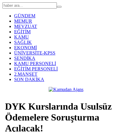
GÜNDEM
MEMUR
MEVZUAT
EĞİTİM
KAMU
SAĞLIK
EKONOMİ
ÜNİVERSİTE-KPSS
SENDİKA
KAMU PERSONELİ
EĞİTİM PERSONELİ
2.MANŞET
SON DAKİKA
​DYK Kurslarında Usulsüz
Ödemelere Soruşturma
Açılacak!