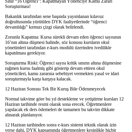
​Sınır “16 Öğrenci”: Kapatmayan Yöneticiye Kamu Zararı
Soruşturması!
​Bakanlık tarafından sene başında yayımlanan kılavuz
doğrultusunda yürütülen DYK faaliyetlerinde “öğrenci
devamlılığı” kırmızı çizgi olarak belirlendi.
​Zorunlu Kapatma: Kursa sürekli devam eden öğrenci sayısının
16’nın altına düşmesi halinde, söz konusu kursların okul
yönetimleri tarafından e-kurs modülü üzerinden ivedilikle
kapatılması gerekiyor.
​Soruşturma Riski: Öğrenci sayısı kritik sınırın altına düşmesine
rağmen kursu faalmiş gibi gösterip devam ettiren okul
yöneticileri, kamu zararına sebebiyet vermekten yasal ve idari
soruşturmayla karşı karşıya kalacak.
​12 Haziran Sonrası Tek Bir Kuruş Bile Ödenmeyecek
​Normal takvime göre bu yıl destekleme ve yetiştirme kursları 12
Haziran tarihinde resmi olarak sona erecek. Öğretmenlere
yapılacak ek ders ödemeleri de tamamen bu takvim dikkate
alınarak planlanıyor.
​12 Haziran tarihinden sonra e-kurs sistemi teknik olarak izin
verse dahi, DYK kapsamında öğretmenlere kesinlikle hiçbir