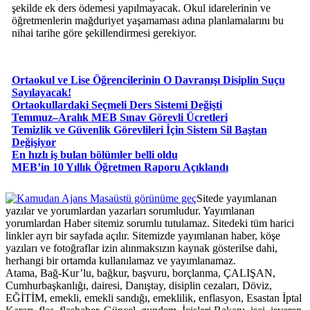
şekilde ek ders ödemesi yapılmayacak. Okul idarelerinin ve
öğretmenlerin mağduriyet yaşamaması adına planlamalarını bu
nihai tarihe göre şekillendirmesi gerekiyor.
Ortaokul ve Lise Öğrencilerinin O Davranışı Disiplin Suçu
Sayılayacak!
Ortaokullardaki Seçmeli Ders Sistemi Değişti
Temmuz–Aralık MEB Sınav Görevli Ücretleri
Temizlik ve Güvenlik Görevlileri İçin Sistem Sil Baştan
Değişiyor
En hızlı iş bulan bölümler belli oldu
MEB’in 10 Yıllık Öğretmen Raporu Açıklandı
Masaüstü görünüme geç
Sitede yayımlanan
yazılar ve yorumlardan yazarları sorumludur. Yayımlanan
yorumlardan Haber sitemiz sorumlu tutulamaz. Sitedeki tüm harici
linkler ayrı bir sayfada açılır. Sitemizde yayımlanan haber, köşe
yazıları ve fotoğraflar izin alınmaksızın kaynak gösterilse dahi,
herhangi bir ortamda kullanılamaz ve yayımlanamaz.
Atama, Bağ-Kur’lu, bağkur, başvuru, borçlanma, ÇALIŞAN,
Cumhurbaşkanlığı, dairesi, Danıştay, disiplin cezaları, Döviz,
EĞİTİM, emekli, emekli sandığı, emeklilik, enflasyon, Esastan İptal