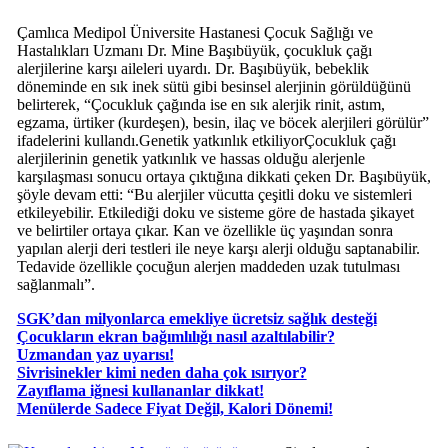
Çamlıca Medipol Üniversite Hastanesi Çocuk Sağlığı ve
Hastalıkları Uzmanı Dr. Mine Başıbüyük, çocukluk çağı
alerjilerine karşı aileleri uyardı. Dr. Başıbüyük, bebeklik
döneminde en sık inek sütü gibi besinsel alerjinin görüldüğünü
belirterek, “Çocukluk çağında ise en sık alerjik rinit, astım,
egzama, ürtiker (kurdeşen), besin, ilaç ve böcek alerjileri görülür”
ifadelerini kullandı.Genetik yatkınlık etkiliyorÇocukluk çağı
alerjilerinin genetik yatkınlık ve hassas olduğu alerjenle
karşılaşması sonucu ortaya çıktığına dikkati çeken Dr. Başıbüyük,
şöyle devam etti: “Bu alerjiler vücutta çeşitli doku ve sistemleri
etkileyebilir. Etkilediği doku ve sisteme göre de hastada şikayet
ve belirtiler ortaya çıkar. Kan ve özellikle üç yaşından sonra
yapılan alerji deri testleri ile neye karşı alerji olduğu saptanabilir.
Tedavide özellikle çocuğun alerjen maddeden uzak tutulması
sağlanmalı”.
SGK’dan milyonlarca emekliye ücretsiz sağlık desteği
Çocukların ekran bağımlılığı nasıl azaltılabilir?
Uzmandan yaz uyarısı!
Sivrisinekler kimi neden daha çok ısırıyor?
Zayıflama iğnesi kullananlar dikkat!
​Menülerde Sadece Fiyat Değil, Kalori Dönemi!