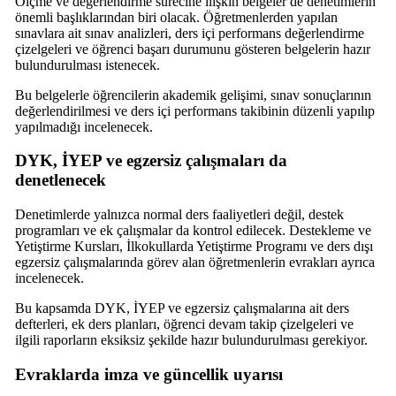
Ölçme ve değerlendirme sürecine ilişkin belgeler de denetimlerin
önemli başlıklarından biri olacak. Öğretmenlerden yapılan
sınavlara ait sınav analizleri, ders içi performans değerlendirme
çizelgeleri ve öğrenci başarı durumunu gösteren belgelerin hazır
bulundurulması istenecek.
Bu belgelerle öğrencilerin akademik gelişimi, sınav sonuçlarının
değerlendirilmesi ve ders içi performans takibinin düzenli yapılıp
yapılmadığı incelenecek.
DYK, İYEP ve egzersiz çalışmaları da
denetlenecek
Denetimlerde yalnızca normal ders faaliyetleri değil, destek
programları ve ek çalışmalar da kontrol edilecek. Destekleme ve
Yetiştirme Kursları, İlkokullarda Yetiştirme Programı ve ders dışı
egzersiz çalışmalarında görev alan öğretmenlerin evrakları ayrıca
incelenecek.
Bu kapsamda DYK, İYEP ve egzersiz çalışmalarına ait ders
defterleri, ek ders planları, öğrenci devam takip çizelgeleri ve
ilgili raporların eksiksiz şekilde hazır bulundurulması gerekiyor.
Evraklarda imza ve güncellik uyarısı