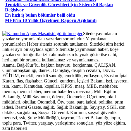
Temizlik ve Güvenlik Görevlileri İçin Sistem Sil Baştan
Değişiyor
En hızlı iş bulan bölümler belli oldu
MEB’in 10 Yıllık Öğretmen Raporu Açıklandı
Masaüstü görünüme geç
Sitede yayımlanan
yazılar ve yorumlardan yazarları sorumludur. Yayımlanan
yorumlardan Haber sitemiz sorumlu tutulamaz. Sitedeki tüm harici
linkler ayrı bir sayfada açılır. Sitemizde yayımlanan haber, köşe
yazıları ve fotoğraflar izin alınmaksızın kaynak gösterilse dahi,
herhangi bir ortamda kullanılamaz ve yayımlanamaz.
Atama, Bağ-Kur’lu, bağkur, başvuru, borçlanma, ÇALIŞAN,
Cumhurbaşkanlığı, dairesi, Danıştay, disiplin cezaları, Döviz,
EĞİTİM, emekli, emekli sandığı, emeklilik, enflasyon, Esastan İptal
Kararı, flaş, flaşhaber, Güncel, gundem, İçişleri Bakanı, işçi, işveren,
izin, kamu, Kamudan, koşullar, KPSS, maaş, MEB, mebhaber,
memur, memur haber, memur haberleri, mevzuat, Milli Eğitim
Bakanlığı, Milli Savunma, ödeme, Ödemeler, Öğretmen, okul
müdürleri, okullar, Otomobil, Ötv, para, para iadesi, politika, prim
iadesi, Resmi Gazete, sağlık, Sağlık Bakanlığı, Sayıştay, SGK, son
dakika, sorgulama, Sosyal Güvenlik Kurumu, sosyal güvenlik
merkezi, ssk, Şube Müdürlüğü, taşeron, Ticaret Bakanlığı, toplu,
toplu para, Twitter, yargıtay, yerleştirme sonuçları, yüz yüze eğitim,
zam haberleri