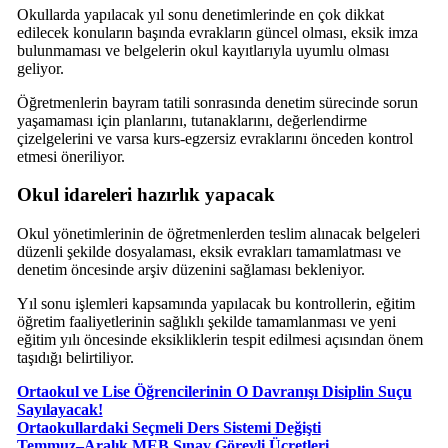
Okullarda yapılacak yıl sonu denetimlerinde en çok dikkat
edilecek konuların başında evrakların güncel olması, eksik imza
bulunmaması ve belgelerin okul kayıtlarıyla uyumlu olması
geliyor.
Öğretmenlerin bayram tatili sonrasında denetim sürecinde sorun
yaşamaması için planlarını, tutanaklarını, değerlendirme
çizelgelerini ve varsa kurs-egzersiz evraklarını önceden kontrol
etmesi öneriliyor.
Okul idareleri hazırlık yapacak
Okul yönetimlerinin de öğretmenlerden teslim alınacak belgeleri
düzenli şekilde dosyalaması, eksik evrakları tamamlatması ve
denetim öncesinde arşiv düzenini sağlaması bekleniyor.
Yıl sonu işlemleri kapsamında yapılacak bu kontrollerin, eğitim
öğretim faaliyetlerinin sağlıklı şekilde tamamlanması ve yeni
eğitim yılı öncesinde eksikliklerin tespit edilmesi açısından önem
taşıdığı belirtiliyor.
Ortaokul ve Lise Öğrencilerinin O Davranışı Disiplin Suçu
Sayılayacak!
Ortaokullardaki Seçmeli Ders Sistemi Değişti
Temmuz–Aralık MEB Sınav Görevli Ücretleri