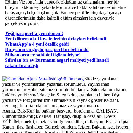
Eğitim Vizyonu’nda yapacak olduğumuz çalışmaların her bir
bireyin hakkını eşit şekilde koruma ve hakkı sahibine teslim etme
bakış açısıyla işe başlamıştık. Bu perspektifle birçok çalışmayı
öğrencilerimizin daha kaliteli eğitim almaları için özveriyle
gerçekleştiriyoruz.”
Yeşil pasaportta yeni dönem!
Yeni dönem okul kıyafetlerinin detayları belirlendi
WhatsApp’a 4 yeni özellik geldi
Dünyanın en güçlü pasaportları belli oldu
Milyonlarca ev sahibini ilgilendiriyor!
Sıfırdan bir ev kurmanın asgari maliyeti yedi haneli
rakamlara ulaştı
Masaüstü görünüme geç
Sitede yayımlanan
yazılar ve yorumlardan yazarları sorumludur. Yayımlanan
yorumlardan Haber sitemiz sorumlu tutulamaz. Sitedeki tüm harici
linkler ayrı bir sayfada açılır. Sitemizde yayımlanan haber, köşe
yazıları ve fotoğraflar izin alınmaksızın kaynak gösterilse dahi,
herhangi bir ortamda kullanılamaz ve yayımlanamaz.
Atama, Bağ-Kur’lu, bağkur, başvuru, borçlanma, ÇALIŞAN,
Cumhurbaşkanlığı, dairesi, Danıştay, disiplin cezaları, Döviz,
EĞİTİM, emekli, emekli sandığı, emeklilik, enflasyon, Esastan İptal
Kararı, flaş, flaşhaber, Güncel, gundem, İçişleri Bakanı, işçi, işveren,
izin, kamu, Kamudan, koşullar, KPSS, maaş, MEB, mebhaber,