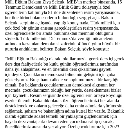
Milli Eğitim Bakanı Ziya Selçuk, MEB’in merkez binasında, 15
Temmuz Demokrasi ve Milli Birlik Günü dolayısıyla özel
öğrencilerin katılımıyla 81 ilde düzenlenen resim yarışmasında,
her ilde birinci olan eserlerin bulunduğu sergiyi açtı. Bakan
Selçuk, serginin açılışında yaptığı konuşmada, Türk milleti için
çok özel bir günün anısına gerçekleştirilen resim yarışmasında,
özel öğrencilerle bir arada bulunmaktan memnun olduğunu
söyledi. Türk milletinin 15 Temmuz’da verdiği mücadelenin
ardından kazanılan demokrasi zaferinin 4’üncü yılını büyük bir
gururla andıklarını belirten Bakan Selçuk, şöyle konuştu:
“Milli Eğitim Bakanlığı olarak, okullarımızda gerek ders içi gerek
ders dışı faaliyetlerle bu kutlu günün öğrencilerimiz tarafından
daha iyi anlaşılması ve en önemlisi ders çıkarılması gayreti
içindeyiz. Çocukların demokrasi bilincinin gelişimi için çaba
gösteriyoruz. Bu çabanın ailede ve toplumumuzda bir karşılığı
olmalı. Bu bağlamda çocuklarımızın demokrasi algısının her
mecrada, çocuklarımızın olduğu her yerde, desteklenmesi bizler
için kıymetli. Resim sergisinde özel öğrencilerin ortaya koyduğu
eserler önemli. Bakanlık olarak özel öğrencilerimizi her alanda
desteklemek ve onların geleceğe daha emin adımlarla yürümesini
sağlamak, şahsım ve bakanlığım adına kutsal bir vazife. Bakanlık
olarak eğitimde adalet temelli bir yaklaşımı güçlendirmek için
hayata dezavantajlarla devam eden çocuklara sahip çıkmak,
önceliklerimiz arasında yer alıyor. Özel çocuklarımız için 2023