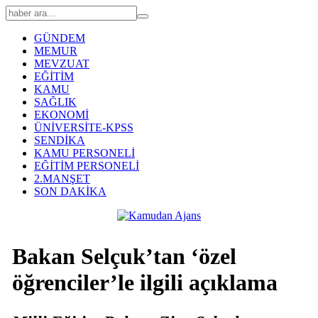
GÜNDEM
MEMUR
MEVZUAT
EĞİTİM
KAMU
SAĞLIK
EKONOMİ
ÜNİVERSİTE-KPSS
SENDİKA
KAMU PERSONELİ
EĞİTİM PERSONELİ
2.MANŞET
SON DAKİKA
Bakan Selçuk’tan ‘özel
öğrenciler’le ilgili açıklama