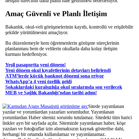
iletişim sürecinin daha planlı hale getirilmesi hedefleniyor.
Amaç Güvenli ve Planlı İletişim
Bakanlık, okul-veli görüşmelerinin kayıtlı, kontrollü ve erişilebilir
şekilde yürütülmesini amaçlıyor.
Bu düzenlemeyle hem öğretmenlerin görüşme süreçlerinin
planlanması hem de velilerin okullarla daha kolay iletişim
kurması hedefleniyor.
Yeşil pasaportta yeni dönem!
Yeni dönem okul kıyafetlerinin detayları belirlendi
ATM’lerde küçük banknot dönemi sona eriyor
WhatsApp’a 4 yeni özellik geldi
Sokaklardaki kuralsızlığa okul sıralarında son verilecek
MEB ve Sağlık Bakanlığı’ndan tarihi adım!
Masaüstü görünüme geç
Sitede yayımlanan
yazılar ve yorumlardan yazarları sorumludur. Yayımlanan
yorumlardan Haber sitemiz sorumlu tutulamaz. Sitedeki tüm harici
linkler ayrı bir sayfada açılır. Sitemizde yayımlanan haber, köşe
yazıları ve fotoğraflar izin alınmaksızın kaynak gösterilse dahi,
herhangi bir ortamda kullanılamaz ve yayımlanamaz.