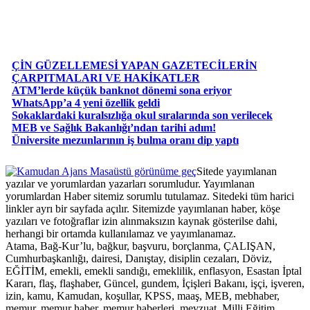
ÇİN GÜZELLEMESİ YAPAN GAZETECİLERİN
ÇARPITMALARI VE HAKİKATLER
ATM’lerde küçük banknot dönemi sona eriyor
WhatsApp’a 4 yeni özellik geldi
Sokaklardaki kuralsızlığa okul sıralarında son verilecek
MEB ve Sağlık Bakanlığı’ndan tarihi adım!
Üniversite mezunlarının iş bulma oranı dip yaptı
Masaüstü görünüme geç
Sitede yayımlanan
yazılar ve yorumlardan yazarları sorumludur. Yayımlanan
yorumlardan Haber sitemiz sorumlu tutulamaz. Sitedeki tüm harici
linkler ayrı bir sayfada açılır. Sitemizde yayımlanan haber, köşe
yazıları ve fotoğraflar izin alınmaksızın kaynak gösterilse dahi,
herhangi bir ortamda kullanılamaz ve yayımlanamaz.
Atama, Bağ-Kur’lu, bağkur, başvuru, borçlanma, ÇALIŞAN,
Cumhurbaşkanlığı, dairesi, Danıştay, disiplin cezaları, Döviz,
EĞİTİM, emekli, emekli sandığı, emeklilik, enflasyon, Esastan İptal
Kararı, flaş, flaşhaber, Güncel, gundem, İçişleri Bakanı, işçi, işveren,
izin, kamu, Kamudan, koşullar, KPSS, maaş, MEB, mebhaber,
memur, memur haber, memur haberleri, mevzuat, Milli Eğitim