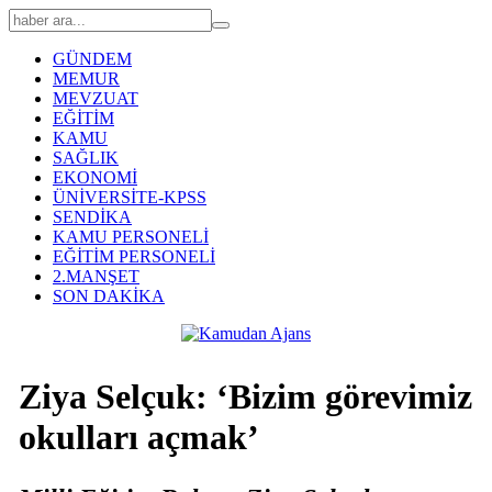
GÜNDEM
MEMUR
MEVZUAT
EĞİTİM
KAMU
SAĞLIK
EKONOMİ
ÜNİVERSİTE-KPSS
SENDİKA
KAMU PERSONELİ
EĞİTİM PERSONELİ
2.MANŞET
SON DAKİKA
Ziya Selçuk: ‘Bizim görevimiz
okulları açmak’