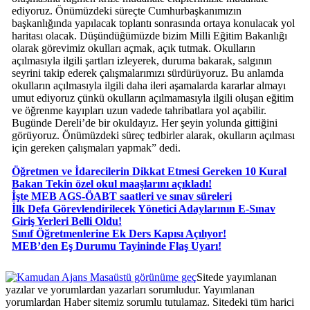
ediyoruz. Önümüzdeki süreçte Cumhurbaşkanımızın
başkanlığında yapılacak toplantı sonrasında ortaya konulacak yol
haritası olacak. Düşündüğümüzde bizim Milli Eğitim Bakanlığı
olarak görevimiz okulları açmak, açık tutmak. Okulların
açılmasıyla ilgili şartları izleyerek, duruma bakarak, salgının
seyrini takip ederek çalışmalarımızı sürdürüyoruz. Bu anlamda
okulların açılmasıyla ilgili daha ileri aşamalarda kararlar almayı
umut ediyoruz çünkü okulların açılmamasıyla ilgili oluşan eğitim
ve öğrenme kayıpları uzun vadede tahribatlara yol açabilir.
Bugünde Dereli’de bir okuldayız. Her şeyin yolunda gittiğini
görüyoruz. Önümüzdeki süreç tedbirler alarak, okulların açılması
için gereken çalışmaları yapmak” dedi.
Öğretmen ve İdarecilerin Dikkat Etmesi Gereken 10 Kural
Bakan Tekin özel okul maaşlarını açıkladı!
İşte MEB AGS-ÖABT saatleri ve sınav süreleri
İlk Defa Görevlendirilecek Yönetici Adaylarının E-Sınav
Giriş Yerleri Belli Oldu!
Sınıf Öğretmenlerine Ek Ders Kapısı Açılıyor!
MEB’den Eş Durumu Tayininde Flaş Uyarı!
Masaüstü görünüme geç
Sitede yayımlanan
yazılar ve yorumlardan yazarları sorumludur. Yayımlanan
yorumlardan Haber sitemiz sorumlu tutulamaz. Sitedeki tüm harici