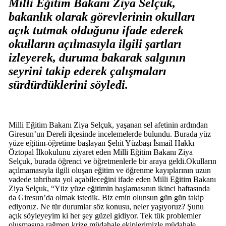
Milli Eğitim Bakanı Ziya Selçuk,
bakanlık olarak görevlerinin okulları
açık tutmak olduğunu ifade ederek
okulların açılmasıyla ilgili şartları
izleyerek, duruma bakarak salgının
seyrini takip ederek çalışmaları
sürdürdüklerini söyledi.
Milli Eğitim Bakanı Ziya Selçuk, yaşanan sel afetinin ardından
Giresun’un Dereli ilçesinde incelemelerde bulundu. Burada yüz
yüze eğitim-öğretime başlayan Şehit Yüzbaşı İsmail Hakkı
Öztopal İlkokulunu ziyaret eden Milli Eğitim Bakanı Ziya
Selçuk, burada öğrenci ve öğretmenlerle bir araya geldi.Okulların
açılmamasıyla ilgili oluşan eğitim ve öğrenme kayıplarının uzun
vadede tahribata yol açabileceğini ifade eden Milli Eğitim Bakanı
Ziya Selçuk, “Yüz yüze eğitimin başlamasının ikinci haftasında
da Giresun’da olmak istedik. Biz emin olunsun gün gün takip
ediyoruz. Ne tür durumlar söz konusu, neler yaşıyoruz? Şunu
açık söyleyeyim ki her şey güzel gidiyor. Tek tük problemler
oluşmasına rağmen krize müdahale ekiplerimizle müdahale