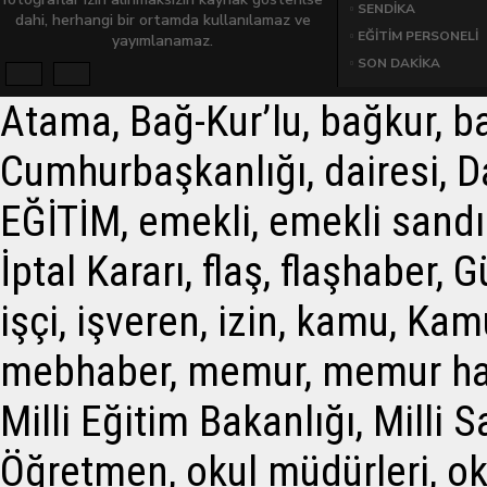
SENDİKA
dahi, herhangi bir ortamda kullanılamaz ve
EĞİTİM PERSONELİ
yayımlanamaz.
SON DAKİKA
Atama, Bağ-Kur’lu, bağkur, 
Cumhurbaşkanlığı, dairesi, Dan
EĞİTİM, emekli, emekli sandığ
İptal Kararı, flaş, flaşhaber,
işçi, işveren, izin, kamu, Ka
mebhaber, memur, memur hab
Milli Eğitim Bakanlığı, Mill
Öğretmen, okul müdürleri, oku