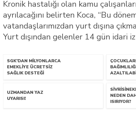
Kronik hastalığı olan kamu çalışanları
ayrılacağını belirten Koca, “Bu döne
vatandaşlarımızdan yurt dışına çıkmam
Yurt dışından gelenler 14 gün idari izi
SGK’DAN MILYONLARCA
ÇOCUKLAR
EMEKLIYE ÜCRETSIZ
BAĞIMLILIĞ
SAĞLIK DESTEĞI
AZALTILABI
SIVRISINEK
UZMANDAN YAZ
NEDEN DA
UYARISI!
ISIRIYOR?