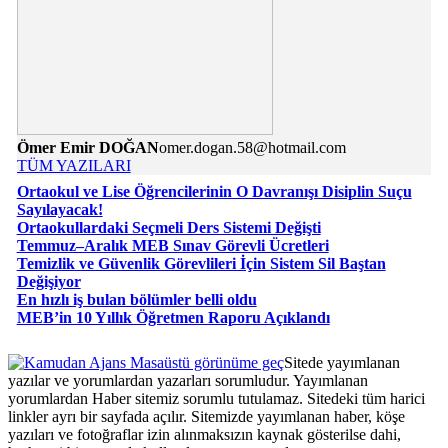
Ömer Emir DOĞAN
omer.dogan.58@hotmail.com
TÜM YAZILARI
Ortaokul ve Lise Öğrencilerinin O Davranışı Disiplin Suçu
Sayılayacak!
Ortaokullardaki Seçmeli Ders Sistemi Değişti
Temmuz–Aralık MEB Sınav Görevli Ücretleri
Temizlik ve Güvenlik Görevlileri İçin Sistem Sil Baştan
Değişiyor
En hızlı iş bulan bölümler belli oldu
MEB’in 10 Yıllık Öğretmen Raporu Açıklandı
Masaüstü görünüme geç
Sitede yayımlanan
yazılar ve yorumlardan yazarları sorumludur. Yayımlanan
yorumlardan Haber sitemiz sorumlu tutulamaz. Sitedeki tüm harici
linkler ayrı bir sayfada açılır. Sitemizde yayımlanan haber, köşe
yazıları ve fotoğraflar izin alınmaksızın kaynak gösterilse dahi,