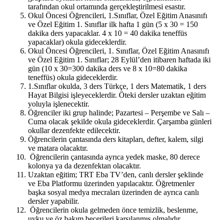
tarafından okul ortamında gerçekleştirilmesi esastır.
Okul Öncesi Öğrencileri, 1.Sınıflar, Özel Eğitim Anasınıfı
ve Özel Eğitim 1. Sınıflar ilk hafta 1 gün (5 x 30 = 150
dakika ders yapacaklar. 4 x 10 = 40 dakika teneffüs
yapacaklar) okula gideceklerdir.
Okul Öncesi Öğrencileri, 1. Sınıflar, Özel Eğitim Anasınıfı
ve Özel Eğitim 1. Sınıflar; 28 Eylül’den itibaren haftada iki
gün (10 x 30=300 dakika ders ve 8 x 10=80 dakika
teneffüs) okula gideceklerdir.
1.Sınıflar okulda, 3 ders Türkçe, 1 ders Matematik, 1 ders
Hayat Bilgisi işleyeceklerdir. Öteki dersler uzaktan eğitim
yoluyla işlenecektir.
Öğrenciler iki grup halinde; Pazartesi – Perşembe ve Salı –
Cuma olacak şekilde okula gideceklerdir. Çarşamba günleri
okullar dezenfekte edilecektir.
Öğrencilerin çantasında ders kitapları, defter, kalem, silgi
ve matara olacaktır.
Öğrencilerin çantasında ayrıca yedek maske, 80 derece
kolonya ya da dezenfektan olacaktır.
Uzaktan eğitim; TRT Eba TV’den, canlı dersler şeklinde
ve Eba Platformu üzerinden yapılacaktır. Öğretmenler
başka sosyal medya mecraları üzerinden de ayrıca canlı
dersler yapabilir.
Öğrencilerin okula gelmeden önce temizlik, beslenme,
uyku ve öz bakım becerileri karşılanmış olmalıdır.