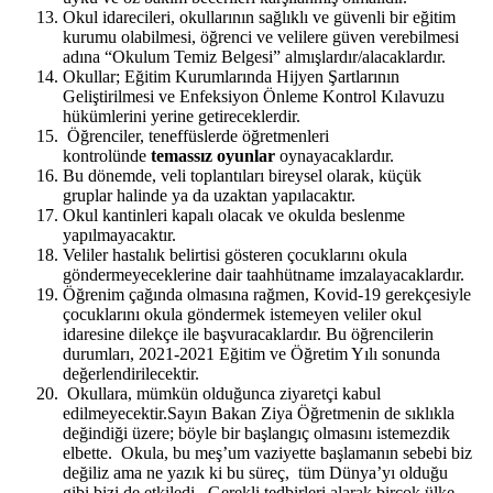
Okul idarecileri, okullarının sağlıklı ve güvenli bir eğitim
kurumu olabilmesi, öğrenci ve velilere güven verebilmesi
adına “Okulum Temiz Belgesi” almışlardır/alacaklardır.
Okullar; Eğitim Kurumlarında Hijyen Şartlarının
Geliştirilmesi ve Enfeksiyon Önleme Kontrol Kılavuzu
hükümlerini yerine getireceklerdir.
Öğrenciler, teneffüslerde öğretmenleri
kontrolünde
temassız oyunlar
oynayacaklardır.
Bu dönemde, veli toplantıları bireysel olarak, küçük
gruplar halinde ya da uzaktan yapılacaktır.
Okul kantinleri kapalı olacak ve okulda beslenme
yapılmayacaktır.
Veliler hastalık belirtisi gösteren çocuklarını okula
göndermeyeceklerine dair taahhütname imzalayacaklardır.
Öğrenim çağında olmasına rağmen, Kovid-19 gerekçesiyle
çocuklarını okula göndermek istemeyen veliler okul
idaresine dilekçe ile başvuracaklardır. Bu öğrencilerin
durumları, 2021-2021 Eğitim ve Öğretim Yılı sonunda
değerlendirilecektir.
Okullara, mümkün olduğunca ziyaretçi kabul
edilmeyecektir.Sayın Bakan Ziya Öğretmenin de sıklıkla
değindiği üzere; böyle bir başlangıç olmasını istemezdik
elbette. Okula, bu meş’um vaziyette başlamanın sebebi biz
değiliz ama ne yazık ki bu süreç, tüm Dünya’yı olduğu
gibi bizi de etkiledi. Gerekli tedbirleri alarak birçok ülke