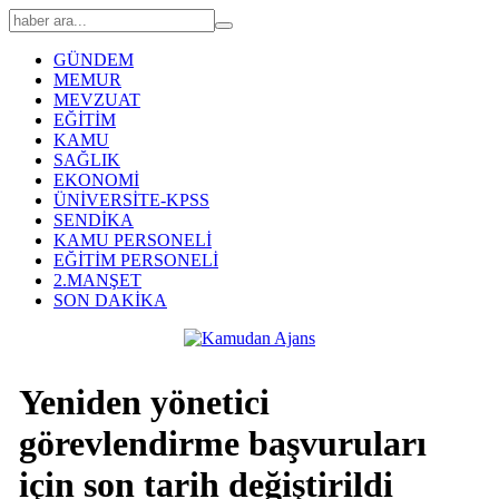
GÜNDEM
MEMUR
MEVZUAT
EĞİTİM
KAMU
SAĞLIK
EKONOMİ
ÜNİVERSİTE-KPSS
SENDİKA
KAMU PERSONELİ
EĞİTİM PERSONELİ
2.MANŞET
SON DAKİKA
Yeniden yönetici
görevlendirme başvuruları
için son tarih değiştirildi