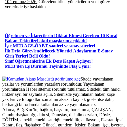
10 Temmuz 2026:
Görevlendirilen yöneticilerin yeni görev
yerlerinde işe başlatılması.
Öğretmen ve İdarecilerin Dikkat Etmesi Gereken 10 Kural
Bakan Tekin özel okul maaşlarını açıkladı!
İşte MEB AGS-ÖABT saatleri ve sınav süreleri
İlk Defa Görevlendirilecek Yönetici Adaylarının E-Sınav
Giriş Yerleri Belli Oldu!
Sınıf Öğretmenlerine Ek Ders Kapısı Açılıyor!
MEB’den Eş Durumu Tayininde Flaş Uyarı!
Masaüstü görünüme geç
Sitede yayımlanan
yazılar ve yorumlardan yazarları sorumludur. Yayımlanan
yorumlardan Haber sitemiz sorumlu tutulamaz. Sitedeki tüm harici
linkler ayrı bir sayfada açılır. Sitemizde yayımlanan haber, köşe
yazıları ve fotoğraflar izin alınmaksızın kaynak gösterilse dahi,
herhangi bir ortamda kullanılamaz ve yayımlanamaz.
Atama, Bağ-Kur’lu, bağkur, başvuru, borçlanma, ÇALIŞAN,
Cumhurbaşkanlığı, dairesi, Danıştay, disiplin cezaları, Döviz,
EĞİTİM, emekli, emekli sandığı, emeklilik, enflasyon, Esastan İptal
Kararı, flaş, flaşhaber, Güncel, gundem, İçişleri Bakanı, işçi, işveren,