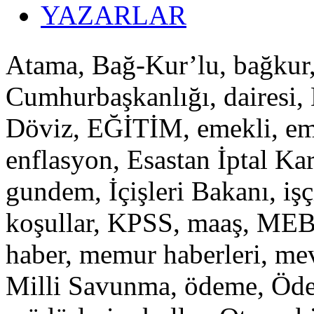
YAZARLAR
Atama, Bağ-Kur’lu, bağkur
Cumhurbaşkanlığı, dairesi, D
Döviz, EĞİTİM, emekli, eme
enflasyon, Esastan İptal Kara
gundem, İçişleri Bakanı, iş
koşullar, KPSS, maaş, ME
haber, memur haberleri, mev
Milli Savunma, ödeme, Öde