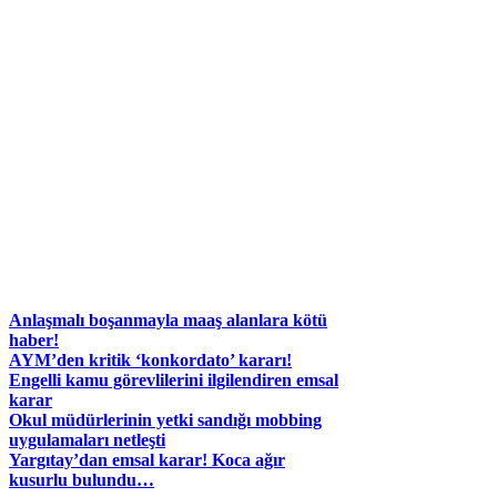
Anlaşmalı boşanmayla maaş alanlara kötü
haber!
AYM’den kritik ‘konkordato’ kararı!
Engelli kamu görevlilerini ilgilendiren emsal
karar
Okul müdürlerinin yetki sandığı mobbing
uygulamaları netleşti
Yargıtay’dan emsal karar! Koca ağır
kusurlu bulundu…