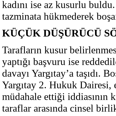
kadını ise az kusurlu buldu
tazminata hükmederek boşan
KÜÇÜK DÜŞÜRÜCÜ S
Tarafların kusur belirlenme
yaptığı başvuru ise reddedi
davayı Yargıtay’a taşıdı. B
Yargıtay 2. Hukuk Dairesi, 
müdahale ettiği iddiasının 
taraflar arasında cinsel bir