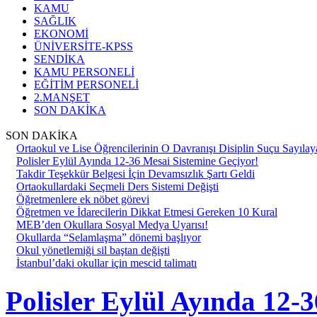
KAMU
SAĞLIK
EKONOMİ
ÜNİVERSİTE-KPSS
SENDİKA
KAMU PERSONELİ
EĞİTİM PERSONELİ
2.MANŞET
SON DAKİKA
SON DAKİKA
Ortaokul ve Lise Öğrencilerinin O Davranışı Disiplin Suçu Sayılay
Polisler Eylül Ayında 12-36 Mesai Sistemine Geçiyor!
Takdir Teşekkür Belgesi İçin Devamsızlık Şartı Geldi
Ortaokullardaki Seçmeli Ders Sistemi Değişti
Öğretmenlere ek nöbet görevi
Öğretmen ve İdarecilerin Dikkat Etmesi Gereken 10 Kural
MEB’den Okullara Sosyal Medya Uyarısı!
Okullarda “Selamlaşma” dönemi başlıyor
Okul yönetlemiği sil baştan değişti
İstanbul’daki okullar için mescid talimatı
Polisler Eylül Ayında 12-