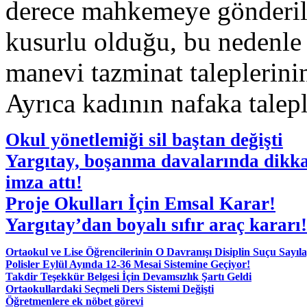
derece mahkemeye gönderildi
kusurlu olduğu, bu nedenle
manevi tazminat taleplerinin
Ayrıca kadının nafaka talepl
Okul yönetlemiği sil baştan değişti
Yargıtay, boşanma davalarında dikka
imza attı!
Proje Okulları İçin Emsal Karar!
Yargıtay’dan boyalı sıfır araç kararı!
Ortaokul ve Lise Öğrencilerinin O Davranışı Disiplin Suçu Sayıl
Polisler Eylül Ayında 12-36 Mesai Sistemine Geçiyor!
Takdir Teşekkür Belgesi İçin Devamsızlık Şartı Geldi
Ortaokullardaki Seçmeli Ders Sistemi Değişti
Öğretmenlere ek nöbet görevi