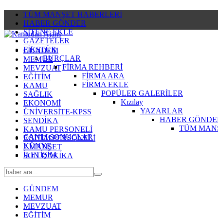
TÜM MANŞET HABERLERİ
HABER GÖNDER
SİTENE EKLE
GAZETELER
FİKSTÜR
GÜNDEM
BURÇLAR
MEMUR
FİRMA REHBERİ
MEVZUAT
FİRMA ARA
EĞİTİM
FİRMA EKLE
KAMU
POPÜLER GALERİLER
SAĞLIK
Kızılay
EKONOMİ
YAZARLAR
ÜNİVERSİTE-KPSS
HABER GÖNDE
SENDİKA
TÜM MAN
KAMU PERSONELİ
CANLI SONUÇLAR
EĞİTİM PERSONELİ
KÜNYE
2.MANŞET
İLETİŞİM
SON DAKİKA
GÜNDEM
MEMUR
MEVZUAT
EĞİTİM