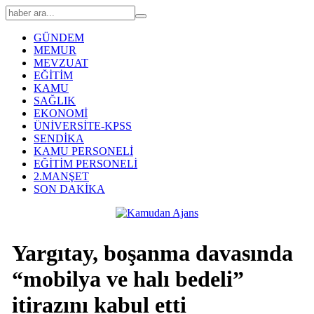
GÜNDEM
MEMUR
MEVZUAT
EĞİTİM
KAMU
SAĞLIK
EKONOMİ
ÜNİVERSİTE-KPSS
SENDİKA
KAMU PERSONELİ
EĞİTİM PERSONELİ
2.MANŞET
SON DAKİKA
Yargıtay, boşanma davasında
“mobilya ve halı bedeli”
itirazını kabul etti