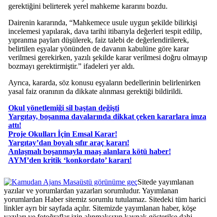
gerektiğini belirterek yerel mahkeme kararını bozdu.
Dairenin kararında, “Mahkemece usule uygun şekilde bilirkişi
incelemesi yapılarak, dava tarihi itibarıyla değerleri tespit edilip,
yıpranma payları düşülerek, faiz talebi de değerlendirilerek,
belirtilen eşyalar yönünden de davanın kabulüne göre karar
verilmesi gerekirken, yazılı şekilde karar verilmesi doğru olmayıp
bozmayı gerektirmiştir.” ifadeleri yer aldı.
Ayrıca, kararda, söz konusu eşyaların bedellerinin belirlenirken
yasal faiz oranının da dikkate alınması gerektiği bildirildi.
Okul yönetlemiği sil baştan değişti
Yargıtay, boşanma davalarında dikkat çeken kararlara imza
attı!
Proje Okulları İçin Emsal Karar!
Yargıtay’dan boyalı sıfır araç kararı!
Anlaşmalı boşanmayla maaş alanlara kötü haber!
AYM’den kritik ‘konkordato’ kararı!
Masaüstü görünüme geç
Sitede yayımlanan
yazılar ve yorumlardan yazarları sorumludur. Yayımlanan
yorumlardan Haber sitemiz sorumlu tutulamaz. Sitedeki tüm harici
linkler ayrı bir sayfada açılır. Sitemizde yayımlanan haber, köşe
yazıları ve fotoğraflar izin alınmaksızın kaynak gösterilse dahi,