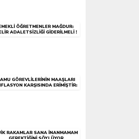
EMEKLİ ÖĞRETMENLER MAĞDUR:
ELİR ADALETSİZLİĞİ GİDERİLMELİ !
AMU GÖREVLİLERİNİN MAAŞLARI
NFLASYON KARŞISINDA ERİMİŞTİR:
KAĞIT ÜZERİNDEKİ RAKAMLAR
GERÇEKLERİ YANSITMIYOR!
UİK RAKAMLAR SANA İNANMAMAM
GEREKTİĞİNİ SÖYLÜYOR