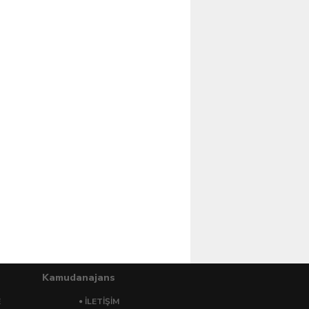
Kamudanajans
E
İLETİŞİM