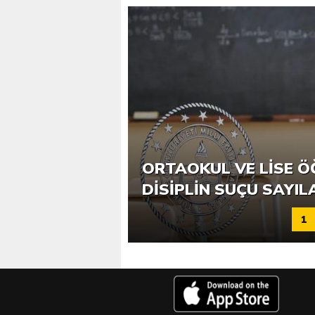
ORTAOKUL VE LISE Ö
ÖĞRETMENLERE EK N
DISIPLIN SUÇU SAYIL
1