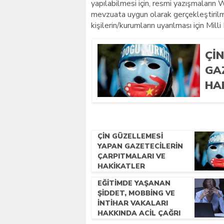
yapılabilmesi için, resmi yazışmaların
mevzuata uygun olarak gerçekleştirilme
kişilerin/kurumların uyarılması için Mil
Çİ
GA
HA
ÇİN GÜZELLEMESİ
YAPAN GAZETECİLERİN
ÇARPITMALARI VE
HAKİKATLER
EĞITIMDE YAŞANAN
ŞIDDET, MOBBING VE
İNTIHAR VAKALARI
HAKKINDA ACIL ÇAĞRI