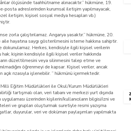
mkânlar ölçüsünde taahhütname alınacaktır.” hükmüne, 19.
-posta adreslerinden kurumsal iletişim yapılmayacak,
zel iletişim, kişisel sosyal medya hesapları vb.)
iştir.
se zorla çalıştırılamaz. Angarya yasaktır.” hükmüne, 20.
ile hayatına saygı gösterilmesini isteme hakkına sahiptir.
e dokunulamaz. Herkes, kendisiyle ilgili kişisel verilerin
ak; kişinin kendisiyle ilgili kişisel veriler hakkında
nların düzeltilmesini veya silinmesini talep etme ve
nılmadığını öğrenmeyi de kapsar. Kişisel veriler, ancak
 açık rızasıyla işlenebilir. ” hükmünü içermektedir.
çe Milli Eğitim Müdürlükleri ile Okul/Kurum Müdürlükleri
lirliği tartışmalı olan, veri tabanı ve merkezi yurt dışında
ygulaması üzerinden kişilerin/kullanıcıların bilgisi/izni ve
steleri ve grupları oluşturmak suretiyle resmi yazışma
atlar, duyurular, veri ve doküman paylaşımları yapılmakta