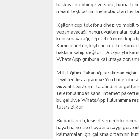
baskıya, mobbinge ve soruşturma tehd
maarif teşkilatının mensubu olan her b
Kişilerin cep telefonu cihazı ve mobil 
yapamayacağı, hangi uygulamaları bul
konuşmayacağı, cep telefonunu kapatıp 
Kamu idareleri; kişilerin cep telefonu c
hakkına sahip değildir. Dolayısıyla ka
WhatsApp grubuna katılmaya zorlama h
Milli Eğitim Bakanlığı tarafından hiç
Twitter, İnstagram ve YouTube gibi so
Güvenlik Sistemi” tarafından engellen
telefonlarından şahsi internet paketl
bu şekliyle WhatsApp kullanımına res
tutarsızlıktır.
Bu bağlamda; kişisel verilerin korunması 
hayatına ve aile hayatına saygı gösteri
kalmamaları için, çalışma ortamının huzu