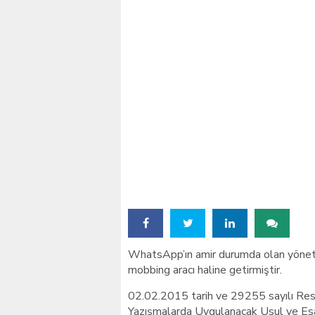
İstanbul’daki okullar içi
WhatsApp’ın amir durumda olan yönetic
mobbing aracı haline getirmiştir.
02.02.2015 tarih ve 29255 sayılı Res
Yazışmalarda Uygulanacak Usul ve Esa