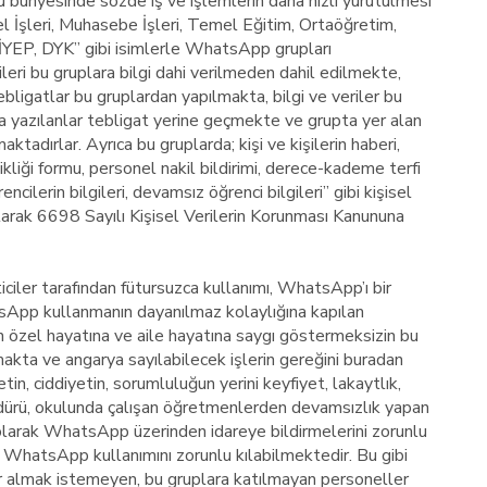
ğü bünyesinde sözde iş ve işlemlerin daha hızlı yürütülmesi
el İşleri, Muhasebe İşleri, Temel Eğitim, Ortaöğretim,
 İYEP, DYK” gibi isimlerle WhatsApp grupları
eri bu gruplara bilgi dahi verilmeden dahil edilmekte,
bligatlar bu gruplardan yapılmakta, bilgi ve veriler bu
a yazılanlar tebligat yerine geçmekte ve grupta yer alan
ktadırlar. Ayrıca bu gruplarda; kişi ve kişilerin haberi,
ikliği formu, personel nakil bildirimi, derece-kademe terfi
cilerin bilgileri, devamsız öğrenci bilgileri” gibi kişisel
şılarak 6698 Sayılı Kişisel Verilerin Korunması Kanununa
iler tarafından fütursuzca kullanımı, WhatsApp’ı bir
tsApp kullanmanın dayanılmaz kolaylığına kapılan
rın özel hayatına ve aile hayatına saygı göstermeksizin bu
kta ve angarya sayılabilecek işlerin gereğini buradan
n, ciddiyetin, sorumluluğun yerini keyfiyet, lakaytlık,
müdürü, okulunda çalışan öğretmenlerden devamsızlık yapan
i olarak WhatsApp üzerinden idareye bildirmelerini zorunlu
 WhatsApp kullanımını zorunlu kılabilmektedir. Bu gibi
almak istemeyen, bu gruplara katılmayan personeller