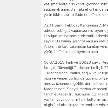
yazışma: İdarelerin kendi içlerinde, birb
sağlamak amacıyla fiziksel ortamda ve
yürüttükleri süreci ifade eder.” hükmün
7201 Sayılı Tebligat Kanununun 7. Madd
adrese tebligat yapılmasını isteyen kişi
tebligat, muhatabın elektronik adresine
sayılır. Bu Kanun uyarınca yapılan elek
Anonim Şirketi tarafından kurulan ve i
yürütülür.” hükmünü içermektedir.
06.07.2019 tarih ve 30823 sayılı Resm
İletişim Güvenliği Tedbirleri ile İlgil
1.Maddesinde “Nüfus, sağlık ve iletişim 
bilgi ve veriler yurtiçinde güvenli bi
medya üzerinden gizlilik dereceli veri
Maddesinde “Sosyal medya ve haberleş
tercih edilecektir.” hükmüne, 12. Mad
yazılım veya donanımların kullanım amac
bilgisi/izni olmaksızın sistemlere erişi