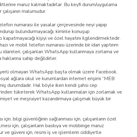
itlerine maruz kalmaktadırlar. Bu keyfi durum/uygulama
ir çalışanın malumudur.
telefon numarası ile yasalar çerçevesinde neyi yapıp
undurup bulundurmayacağı, kiminle konuşup
kapatmayacağı kişiyi ve özel hayatını ilgilendirmektedir.
ihazı ve mobil telefon numarası üzerinde bir idari yaptırım
mu idareleri, çalışanları WhatsApp kullanmaya zorlama ve
aklarına sahip değildirler.
biri yerli olmayan WhatsApp başta olmak üzere Facebook,
syal ağlara okul ve kurumlardan internet erişimi “MEB
miş durumdadır. Hal böyle iken kendi şahsi cep
erinden tüketerek WhatsApp kullanmaları için zorlamak ve
miyet ve meşruiyet kazandırmaya çalışmak büyük bir
için, bilgi güvenliğinin sağlanması için, çalışanların özel
lmesi için, çalışanların baskıya ve mobbinge maruz
r ve güveni için, resmi iş ve işlemlerin ciddiyetle