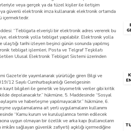
irleriyle veya gerçek ya da tüzel kişiler ile iletişim
ya güvenli elektronik imza kullanarak elektronik ortamda
ü içermektedir.
esi: “Tebligata elverişli bir elektronik adres vererek bu
G
ye, elektronik yolla tebligat yapılabilir. Elektronik yolla
 ulaştığı tarihi izleyen beşinci günün sonunda yapılmış
tronik tebligat işlemleri, Posta ve Telgraf Teşkilatı
şletilen Ulusal Elektronik Tebligat Sistemi üzerinden
K
i Gazete’de yayımlanarak yürürlüğe giren Bilgi ve
E
i 2019/12 Sayılı Cumhurbaşkanlığı Genelgesinin
kayıt bilgileri ile genetik ve biyometrik veriler gibi kritik
r şekilde depolanacaktır.” hükmüne, 5. Maddesinde “Sosyal
 paylaşımı ve haberleşme yapılmayacaktır.” hükmüne, 6.
me uygulamalarına ait yerli uygulamaların kullanımı
desinde “Kamu kurum ve kuruluşlarınca temin edilecek
ına uygun olmayan bir özellik ve arka kapı (kullanıcıların
T
m imkânı sağlayan güvenlik zafiyeti) açıklığı içermediğine