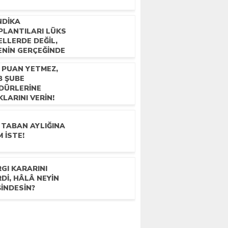
MHURBAŞKANI’MIZDAN
NDIKA
R KARARNAME DE
PLANTILARI LÜKS
RİYER TAZMİMATININ
ELLERDE DEĞIL,
EKLİLİKTE DEVAM ETMESİ
ENIN GERÇEĞINDE
N İSTİYORUZ!
ILMALIDIR!
0 PUAN YETMEZ,
B ŞUBE
DÜRLERİNE
LARINI VERİN!
 TABAN AYLIĞINA
 İSTE!
GI KARARINI
Dİ, HÂLÂ NEYİN
İNDESİN?