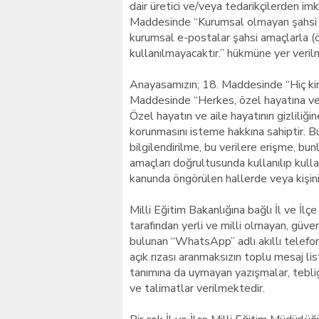
dair üretici ve/veya tedarikçilerden i
Maddesinde “Kurumsal olmayan şahsi e
kurumsal e-postalar şahsi amaçlarla (ö
kullanılmayacaktır.” hükmüne yer verilm
Anayasamızın; 18. Maddesinde “Hiç kim
Maddesinde “Herkes, özel hayatına ve a
Özel hayatın ve aile hayatının gizliliğin
korunmasını isteme hakkına sahiptir. Bu h
bilgilendirilme, bu verilere erişme, bu
amaçları doğrultusunda kullanılıp kulla
kanunda öngörülen hallerde veya kişinin
Milli Eğitim Bakanlığına bağlı İl ve İl
tarafından yerli ve milli olmayan, güveni
bulunan “WhatsApp” adlı akıllı telefon u
açık rızası aranmaksızın toplu mesaj li
tanımına da uymayan yazışmalar, teblig
ve talimatlar verilmektedir.