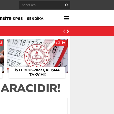
RSİTE-KPSS
SENDİKA
Lİ
EĞİTİM
İŞTE 2026-2027 ÇALIŞMA
TAKVIMI!
ARACIDIR!