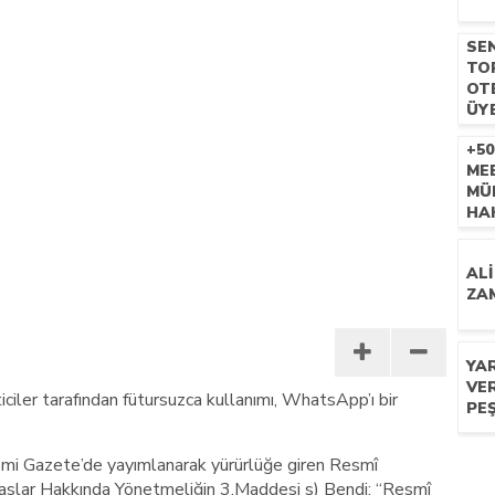
CU
n mescid talimatı
SE
Bİ
TO
KA
OT
EM
ÜY
İÇİ
YAP
+5
ME
MÜ
HAK
ALİ
ZAM
YAR
VER
iler tarafından fütursuzca kullanımı, WhatsApp’ı bir
PEŞ
mi Gazete’de yayımlanarak yürürlüğe giren Resmî
slar Hakkında Yönetmeliğin 3.Maddesi s) Bendi: “Resmî