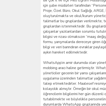
Bir çok İl ve İlçe Milli Eğitim Müdürlü
için şube müdürleri tarafından “Person
Proje, Özel Büro, Okul Sağlığı, ARGE,
oluşturulmakta ve okul/kurum yöneticil
talimatlar bu gruplardan verilmekte, te
gruplardan istenmektedir. Bu gruplard
çalışanlar yazılanlardan sorumlu tutulma
bilgisi ve rızası olmaksızın “maaş değiş
formu, yarışmalarda dereceye giren öğren
bilgi ve veri barındıran evraklar payla
aykırı hareket edilmektedir.
WhatsApp’ın amir durumda olan yönetic
mobbing aracı haline getirmiştir. Wha
yöneticiler gecenin bir yarısı çalışanla
uygulama üzerinden talimatlar yağdırma
talep etmektedirler. Maalesef resmiyeti
kolaycılık almıştır. Örneğin bir okul 
öğrencilerin bilgilerini her gün düzenl
tutabilmekte ve böylelikle personelin
durumlarda WhatsApp gruplarında yer 