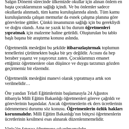
Salgın Dönemi sürecinde ülkemizde okullar için alınan önlem en
başta çocuklarımızın sağlığı içindi. Ve bu önlemler sadece
okullarda alınmadı, tüm kamu kuruluşlarında alındı. Tüm kamu
kuruluşlarında çalışan memurlar da esnek çalışma planına göre
görevlerine gittiler. Çünkü insanımızın sağlığı için bu gerekliydi
ve doğru olandı. Ama ne yazık ki bu durum
öğretmenleri
yıpratmak
için malzeme haline getirildi. Oluşturulan bu tablo
başlı başına bir araştırma konusu aslında.
Öğretmenlik mesleğini bu şekilde
itibarsızlaştırmak
toplumun
temellerini çürütmekten başka bir şey değildir. Acısını da hep
beraber yaşarız ve yaşıyoruz zaten. Çocuklarımızı emanet
ettiğimiz öğretmenlere olan düşünce ve duygu tarzımızı gözden
geçirmemiz bir elzemdir.
Öğretmenlik mesleğini manevi olarak yıpratmaya artık son
verilmelidir…
Öte yandan Telafi Eğitimlerinin başlamasıyla 24 Ağustos
itibarıyla Milli Eğitim Bakanlığı öğretmenleri göreve çağrıldı ve
görevlerinin başındalar. Ancak öğretmenlerin ek ders ücretlerinin
ödenmemesi durumu söz konusu.
Öğretmenlerin özlük hakları
korunmalıdır.
Milli Eğitim Bakanlığı’nın bütçesi öğretmenlerin
ücretlerinin kesilmesi esas alınarak düzenlenmemelidir.
Virüs’ün faturası öğretmene çıkarılmamalıdır…