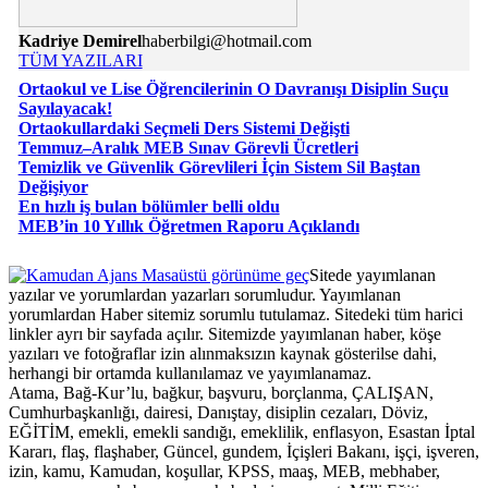
Kadriye Demirel
haberbilgi@hotmail.com
TÜM YAZILARI
Ortaokul ve Lise Öğrencilerinin O Davranışı Disiplin Suçu
Sayılayacak!
Ortaokullardaki Seçmeli Ders Sistemi Değişti
Temmuz–Aralık MEB Sınav Görevli Ücretleri
Temizlik ve Güvenlik Görevlileri İçin Sistem Sil Baştan
Değişiyor
En hızlı iş bulan bölümler belli oldu
MEB’in 10 Yıllık Öğretmen Raporu Açıklandı
Masaüstü görünüme geç
Sitede yayımlanan
yazılar ve yorumlardan yazarları sorumludur. Yayımlanan
yorumlardan Haber sitemiz sorumlu tutulamaz. Sitedeki tüm harici
linkler ayrı bir sayfada açılır. Sitemizde yayımlanan haber, köşe
yazıları ve fotoğraflar izin alınmaksızın kaynak gösterilse dahi,
herhangi bir ortamda kullanılamaz ve yayımlanamaz.
Atama, Bağ-Kur’lu, bağkur, başvuru, borçlanma, ÇALIŞAN,
Cumhurbaşkanlığı, dairesi, Danıştay, disiplin cezaları, Döviz,
EĞİTİM, emekli, emekli sandığı, emeklilik, enflasyon, Esastan İptal
Kararı, flaş, flaşhaber, Güncel, gundem, İçişleri Bakanı, işçi, işveren,
izin, kamu, Kamudan, koşullar, KPSS, maaş, MEB, mebhaber,