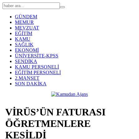
GÜNDEM
MEMUR
MEVZUAT
EĞİTİM
KAMU
SAĞLIK
EKONOMİ
ÜNİVERSİTE-KPSS
SENDİKA
KAMU PERSONELİ
EĞİTİM PERSONELİ
2.MANŞET
SON DAKİKA
VİRÜS’ÜN FATURASI
ÖĞRETMENLERE
KESİLDİ