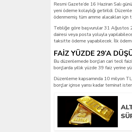
Resmi Gazete’de 16 Haziran Salı günü ya
yeni ödeme kolaylığı getirildi. Düzenl
ödenmemiş tüm amme alacakları için t
Tebliğe göre başvurular 31 Ağustos 202
dairesi veya posta yoluyla yapılabilec
taksitte ödeme yapabilecek. İlk ödeme
FAİZ YÜZDE 29’A DÜ
Bu düzenlemede borçları cari tecil fai
borçlarda yıllık yüzde 39 faiz yerine yü
Düzenleme kapsamında 10 milyon TL’ye
borçlar içinse yarısı kadar teminat iste
AL
SÜ