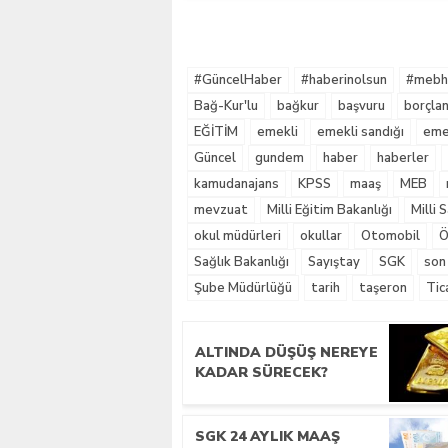
#GüncelHaber
#haberinolsun
#mebha
Bağ-Kur'lu
bağkur
başvuru
borçla
EĞİTİM
emekli
emekli sandığı
emek
Güncel
gundem
haber
haberler
kamudanajans
KPSS
maaş
MEB
mevzuat
Milli Eğitim Bakanlığı
Milli
okul müdürleri
okullar
Otomobil
Ö
Sağlık Bakanlığı
Sayıştay
SGK
son
Şube Müdürlüğü
tarih
taşeron
Tic
ALTINDA DÜŞÜŞ NEREYE
KADAR SÜRECEK?
SGK 24 AYLIK MAAŞ