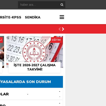
RSİTE-KPSS
SENDİKA
Lİ
EĞİTİM
İŞTE 2026-2027 ÇALIŞMA
TAKVIMI!
İYASALARDA SON DURUM
-
OLAR
-
-
-