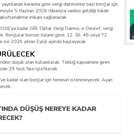
yınlanan kararına göre vergi dairelerine bazı borçlar için
emeyle 5 Haziran 2026 itibarıyla vadesi geldiği halde
aksitlendirme imkanı sağlanacak.
6’ya kadar GİB, Dijital Vergi Dairesi, e-Devlet, vergi
ek. Borçlular borcun türüne göre, 12, 36, 48 veya 72
 ise 2026 yılının Eylül ayında başlayacak.
ŞÜRÜLECEK
zinden düşük oran kullanılacak. Tebliğ kapsamına giren
zde 29 tecil faizi işletilecek.
 kadar olan borçlar için teminat istenmeyecek. Aşan
necek.
TINDA DÜŞÜŞ NEREYE KADAR
RECEK?