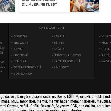
DILIMLERI NETLEŞTI!
KATEGORİLER
GÜNDEM
MEMUR
KÜNY
an
MEVZUAT
EĞİTİM
FİKST
rdan
KAMU
SAĞLIK
SİTEN
ki
EKONOMİ
ÜNİVERSİTE-KPSS
İLETİŞ
SENDİKA
KAMU PERSONELİ
YAZA
 ve
ilse
EĞİTİM PERSONELİ
2.MANŞET
ve
SON DAKİKA
airesi, Danıştay, disiplin cezaları, Döviz, EĞİTİM, emekli, emekli sandığı,
PSS, maaş, MEB, mebhaber, memur, memur haber, memur haberleri, mevzuat, 
i, Resmi Gazete, sağlık, Sağlık Bakanlığı, Sayıştay, SGK, son dakika, sorgu
y, yerleştirme sonuçları, yüz yüze eğitim, zam haberleri