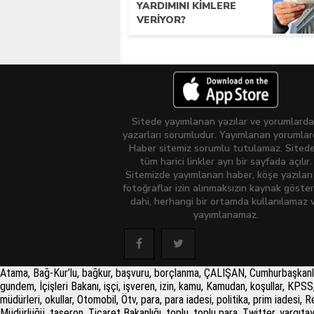
YARDIMINI KIMLERE
VERIYOR?
Sitede yayımlanan yazılar ve yorumlard
yazarları sorumludur. Yayımlanan yorumla
Haber sitemiz sorumlu tutulamaz. Sitede
tüm harici linkler ayrı bir sayfada açılır.
Sitemizde yayımlanan haber, köşe yazıları
fotoğraflar izin alınmaksızın kaynak göster
dahi, herhangi bir ortamda kullanılamaz 
yayımlanamaz.
Atama, Bağ-Kur’lu, bağkur, başvuru, borçlanma, ÇALIŞAN, Cumhurbaşkanlığı, d
gundem, İçişleri Bakanı, işçi, işveren, izin, kamu, Kamudan, koşullar, K
müdürleri, okullar, Otomobil, Ötv, para, para iadesi, politika, prim iades
Müdürlüğü, taşeron, Ticaret Bakanlığı, toplu, toplu para, Twitter, yargıta