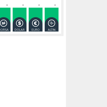
-
-
-
-
BORSA
DOLAR
EURO
ALTIN