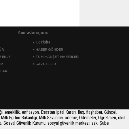
Kamudanajans
E
İLETİŞİM
ÜR
HABER GÖNDER
E EKLE
TÜM MANŞET HABERLERİ
İM
GAZETELER
RLAR
 emeklilik, enflasyon, Esastan İptal Kararı, flaş, flaşhaber, Güncel,
Milli Eğitim Bakanlığı, Milli Savunma, ödeme, Ödemeler, Öğretmen, okul
lama, Sosyal Güvenlik Kurumu, sosyal güvenlik merkezi, ssk, Şube