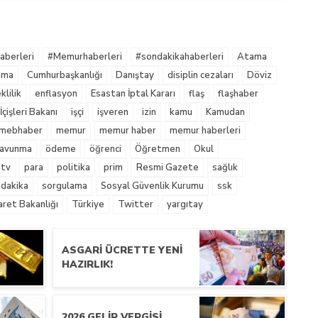
berleri
#Memurhaberleri
#sondakikahaberleri
Atama
nma
Cumhurbaşkanlığı
Danıştay
disiplin cezaları
Döviz
lilik
enflasyon
Esastan İptal Kararı
flaş
flaşhaber
İçişleri Bakanı
işçi
işveren
izin
kamu
Kamudan
mebhaber
memur
memur haber
memur haberleri
 Savunma
ödeme
öğrenci
Öğretmen
Okul
tv
para
politika
prim
Resmi Gazete
sağlık
 dakika
sorgulama
Sosyal Güvenlik Kurumu
ssk
aret Bakanlığı
Türkiye
Twitter
yargıtay
ASGARI ÜCRETTE YENI
HAZIRLIK!
2026 GELIR VERGISI