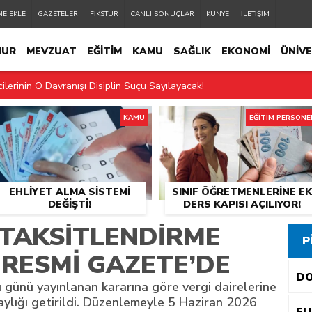
NE EKLE
GAZETELER
FİKSTÜR
CANLI SONUÇLAR
KÜNYE
İLETİŞİM
MUR
MEVZUAT
EĞİTİM
KAMU
SAĞLIK
EKONOMİ
ÜNİVE
ilerinin O Davranışı Disiplin Suçu Sayılayacak!
ELİ
EĞİTİM PERSONELİ
2.MANŞET
SON DAKİKA
2-36 Mesai Sistemine Geçiyor!
KAMU
EĞİTİM PERSONE
 İçin Devamsızlık Şartı Geldi
 Ders Sistemi Değişti
EHLIYET ALMA SISTEMI
SINIF ÖĞRETMENLERINE EK
görevi
DEĞIŞTI!
DERS KAPISI AÇILIYOR!
in Dikkat Etmesi Gereken 10 Kural
 TAKSITLENDIRME
P
l Medya Uyarısı!
RESMI GAZETE’DE
D
 dönemi başlıyor
 günü yayınlanan kararına göre vergi dairelerine
aylığı getirildi. Düzenlemeyle 5 Haziran 2026
tan değişti