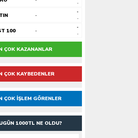
URO
-
-
-
TIN
-
-
-
ST 100
-
-
N ÇOK KAZANANLAR
N ÇOK KAYBEDENLER
N ÇOK İŞLEM GÖRENLER
UGÜN 1000TL NE OLDU?