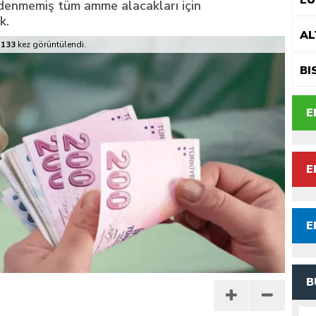
E
 ödenmemiş tüm amme alacakları için
k.
n mescid talimatı
AL
133
kez görüntülendi.
BI
E
E
E
B