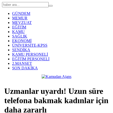
GÜNDEM
MEMUR
MEVZUAT
EĞİTİM
KAMU
SAĞLIK
EKONOMİ
ÜNİVERSİTE-KPSS
SENDİKA
KAMU PERSONELİ
EĞİTİM PERSONELİ
2.MANŞET
SON DAKİKA
Uzmanlar uyardı! Uzun süre
telefona bakmak kadınlar için
daha zararlı