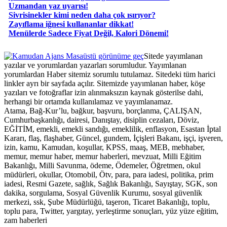
Uzmandan yaz uyarısı!
Sivrisinekler kimi neden daha çok ısırıyor?
Zayıflama iğnesi kullananlar dikkat!
​Menülerde Sadece Fiyat Değil, Kalori Dönemi!
Masaüstü görünüme geç
Sitede yayımlanan
yazılar ve yorumlardan yazarları sorumludur. Yayımlanan
yorumlardan Haber sitemiz sorumlu tutulamaz. Sitedeki tüm harici
linkler ayrı bir sayfada açılır. Sitemizde yayımlanan haber, köşe
yazıları ve fotoğraflar izin alınmaksızın kaynak gösterilse dahi,
herhangi bir ortamda kullanılamaz ve yayımlanamaz.
Atama, Bağ-Kur’lu, bağkur, başvuru, borçlanma, ÇALIŞAN,
Cumhurbaşkanlığı, dairesi, Danıştay, disiplin cezaları, Döviz,
EĞİTİM, emekli, emekli sandığı, emeklilik, enflasyon, Esastan İptal
Kararı, flaş, flaşhaber, Güncel, gundem, İçişleri Bakanı, işçi, işveren,
izin, kamu, Kamudan, koşullar, KPSS, maaş, MEB, mebhaber,
memur, memur haber, memur haberleri, mevzuat, Milli Eğitim
Bakanlığı, Milli Savunma, ödeme, Ödemeler, Öğretmen, okul
müdürleri, okullar, Otomobil, Ötv, para, para iadesi, politika, prim
iadesi, Resmi Gazete, sağlık, Sağlık Bakanlığı, Sayıştay, SGK, son
dakika, sorgulama, Sosyal Güvenlik Kurumu, sosyal güvenlik
merkezi, ssk, Şube Müdürlüğü, taşeron, Ticaret Bakanlığı, toplu,
toplu para, Twitter, yargıtay, yerleştirme sonuçları, yüz yüze eğitim,
zam haberleri