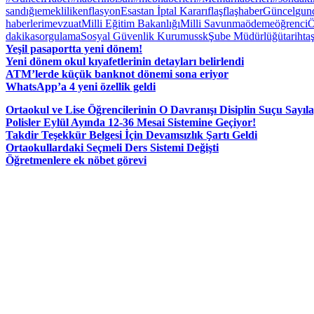
sandığı
emeklilik
enflasyon
Esastan İptal Kararı
flaş
flaşhaber
Güncel
gun
haberleri
mevzuat
Milli Eğitim Bakanlığı
Milli Savunma
ödeme
öğrenci
Ö
dakika
sorgulama
Sosyal Güvenlik Kurumu
ssk
Şube Müdürlüğü
tarih
ta
Yeşil pasaportta yeni dönem!
Yeni dönem okul kıyafetlerinin detayları belirlendi
ATM’lerde küçük banknot dönemi sona eriyor
WhatsApp’a 4 yeni özellik geldi
Ortaokul ve Lise Öğrencilerinin O Davranışı Disiplin Suçu Sayıl
Polisler Eylül Ayında 12-36 Mesai Sistemine Geçiyor!
Takdir Teşekkür Belgesi İçin Devamsızlık Şartı Geldi
Ortaokullardaki Seçmeli Ders Sistemi Değişti
Öğretmenlere ek nöbet görevi