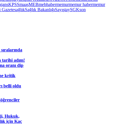
jans
KPSS
maaş
MEB
mebhaber
memur
memur haber
memur
 Gazete
sağlık
Sağlık Bakanlığı
Sayıştay
SGK
son
 sıralarında
 tarihi adım!
ma oranı dip
e kritik
 belli oldu
 öğrenciler
ği, Hukuk,
lık için Kaç