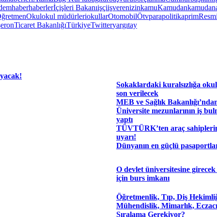
dem
haber
haberler
İçişleri Bakanı
işçi
işveren
izin
kamu
Kamudan
kamudana
ğretmen
Okul
okul müdürleri
okullar
Otomobil
Ötv
para
politika
prim
Resmi
şeron
Ticaret Bakanlığı
Türkiye
Twitter
yargıtay
ayacak!
Sokaklardaki kuralsızlığa okul
son verilecek
MEB ve Sağlık Bakanlığı’ndan
Üniversite mezunlarının iş bul
yaptı
TÜVTÜRK’ten araç sahiplerin
uyarı!
Dünyanın en güçlü pasaportları
O devlet üniversitesine girecek
için burs imkanı
Öğretmenlik, Tıp, Diş Hekimli
Mühendislik, Mimarlık, Eczacı
Sıralama Gerekiyor?