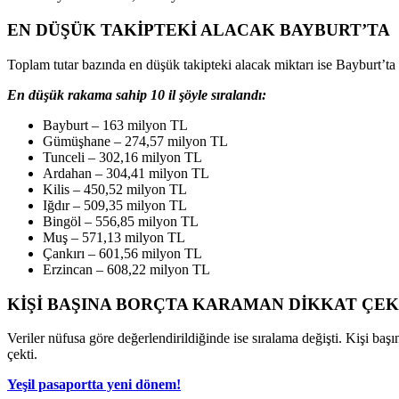
EN DÜŞÜK TAKİPTEKİ ALACAK BAYBURT’TA
Toplam tutar bazında en düşük takipteki alacak miktarı ise Bayburt’t
En düşük rakama sahip 10 il şöyle sıralandı:
Bayburt – 163 milyon TL
Gümüşhane – 274,57 milyon TL
Tunceli – 302,16 milyon TL
Ardahan – 304,41 milyon TL
Kilis – 450,52 milyon TL
Iğdır – 509,35 milyon TL
Bingöl – 556,85 milyon TL
Muş – 571,13 milyon TL
Çankırı – 601,56 milyon TL
Erzincan – 608,22 milyon TL
KİŞİ BAŞINA BORÇTA KARAMAN DİKKAT ÇEK
Veriler nüfusa göre değerlendirildiğinde ise sıralama değişti. Kişi baş
çekti.
Yeşil pasaportta yeni dönem!