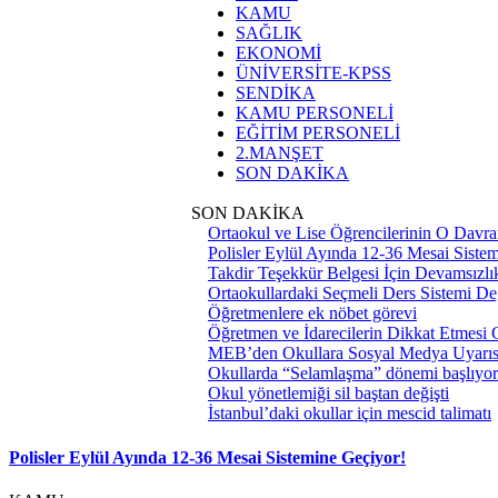
KAMU
SAĞLIK
EKONOMİ
ÜNİVERSİTE-KPSS
SENDİKA
KAMU PERSONELİ
EĞİTİM PERSONELİ
2.MANŞET
SON DAKİKA
SON DAKİKA
Ortaokul ve Lise Öğrencilerinin O Davra
Polisler Eylül Ayında 12-36 Mesai Siste
Takdir Teşekkür Belgesi İçin Devamsızlık
Ortaokullardaki Seçmeli Ders Sistemi Değ
Öğretmenlere ek nöbet görevi
Öğretmen ve İdarecilerin Dikkat Etmesi
MEB’den Okullara Sosyal Medya Uyarıs
Okullarda “Selamlaşma” dönemi başlıyor
Okul yönetlemiği sil baştan değişti
İstanbul’daki okullar için mescid talimatı
Polisler Eylül Ayında 12-36 Mesai Sistemine Geçiyor!