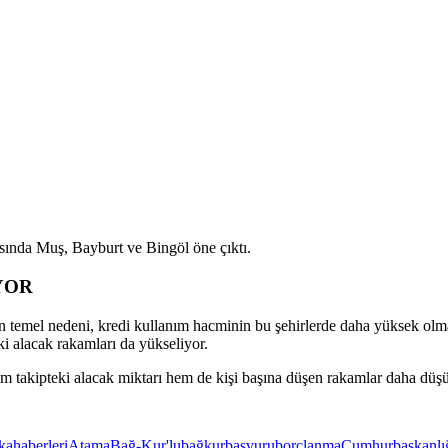
asında Muş, Bayburt ve Bingöl öne çıktı.
YOR
temel nedeni, kredi kullanım hacminin bu şehirlerde daha yüksek olması
eki alacak rakamları da yükseliyor.
am takipteki alacak miktarı hem de kişi başına düşen rakamlar daha düşü
kahaberleri
Atama
Bağ-Kur'lu
bağkur
başvuru
borçlanma
Cumhurbaşkanlı