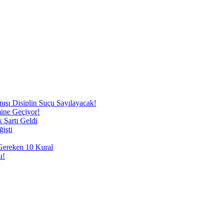
nışı Disiplin Suçu Sayılayacak!
mine Geçiyor!
 Şartı Geldi
işti
 Gereken 10 Kural
ı!