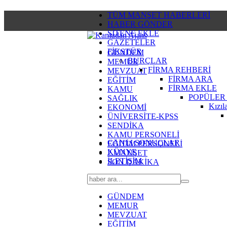
TÜM MANŞET HABERLERİ
HABER GÖNDER
SİTENE EKLE
GAZETELER
FİKSTÜR
GÜNDEM
BURÇLAR
MEMUR
FİRMA REHBERİ
MEVZUAT
FİRMA ARA
EĞİTİM
FİRMA EKLE
KAMU
POPÜLER
SAĞLIK
Kızıl
EKONOMİ
ÜNİVERSİTE-KPSS
SENDİKA
KAMU PERSONELİ
CANLI SONUÇLAR
EĞİTİM PERSONELİ
KÜNYE
2.MANŞET
İLETİŞİM
SON DAKİKA
GÜNDEM
MEMUR
MEVZUAT
EĞİTİM