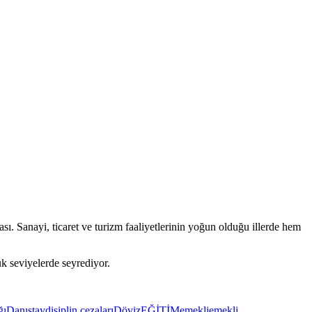
. Sanayi, ticaret ve turizm faaliyetlerinin yoğun olduğu illerde hem
k seviyelerde seyrediyor.
ğı
Danıştay
disiplin cezaları
Döviz
EĞİTİM
emekli
emekli