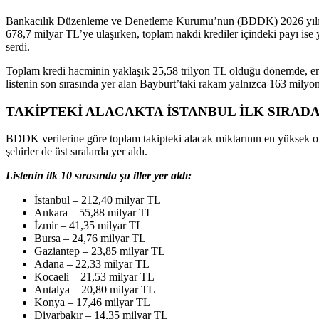
Bankacılık Düzenleme ve Denetleme Kurumu’nun (BDDK) 2026 yılı ilk çe
678,7 milyar TL’ye ulaşırken, toplam nakdi krediler içindeki payı ise 
serdi.
Toplam kredi hacminin yaklaşık 25,58 trilyon TL olduğu dönemde, en yü
listenin son sırasında yer alan Bayburt’taki rakam yalnızca 163 milyon
TAKİPTEKİ ALACAKTA İSTANBUL İLK SIRAD
BDDK verilerine göre toplam takipteki alacak miktarının en yüksek old
şehirler de üst sıralarda yer aldı.
Listenin ilk 10 sırasında şu iller yer aldı:
İstanbul – 212,40 milyar TL
Ankara – 55,88 milyar TL
İzmir – 41,35 milyar TL
Bursa – 24,76 milyar TL
Gaziantep – 23,85 milyar TL
Adana – 22,33 milyar TL
Kocaeli – 21,53 milyar TL
Antalya – 20,80 milyar TL
Konya – 17,46 milyar TL
Diyarbakır – 14,35 milyar TL