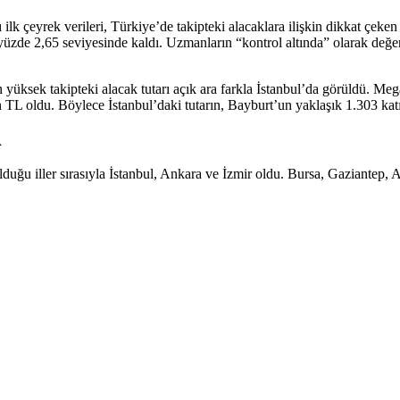
yrek verileri, Türkiye’de takipteki alacaklara ilişkin dikkat çeken ta
yüzde 2,65 seviyesinde kaldı. Uzmanların “kontrol altında” olarak değer
ksek takipteki alacak tutarı açık ara farkla İstanbul’da görüldü. Mega
 TL oldu. Böylece İstanbul’daki tutarın, Bayburt’un yaklaşık 1.303 katı
A
uğu iller sırasıyla İstanbul, Ankara ve İzmir oldu. Bursa, Gaziantep, 