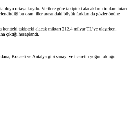
bloyu ortaya koydu. Verilere göre takipteki alacakların toplam tutarı
lendirdiği bu oran, iller arasındaki büyük farkları da gözler önüne
 kentteki takipteki alacak miktarı 212,4 milyar TL’ye ulaşırken,
na çıktığı hesaplandı.
Adana, Kocaeli ve Antalya gibi sanayi ve ticaretin yoğun olduğu