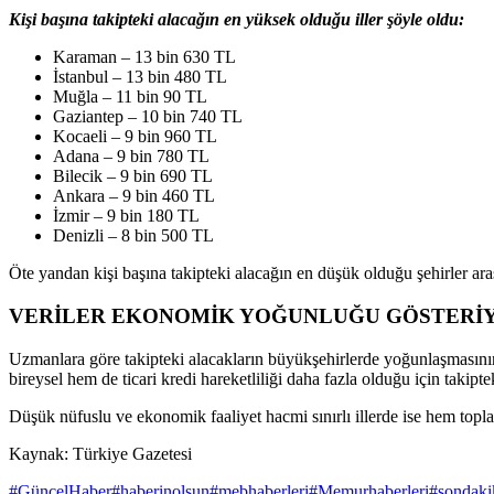
Kişi başına takipteki alacağın en yüksek olduğu iller şöyle oldu:
Karaman – 13 bin 630 TL
İstanbul – 13 bin 480 TL
Muğla – 11 bin 90 TL
Gaziantep – 10 bin 740 TL
Kocaeli – 9 bin 960 TL
Adana – 9 bin 780 TL
Bilecik – 9 bin 690 TL
Ankara – 9 bin 460 TL
İzmir – 9 bin 180 TL
Denizli – 8 bin 500 TL
Öte yandan kişi başına takipteki alacağın en düşük olduğu şehirler ar
VERİLER EKONOMİK YOĞUNLUĞU GÖSTERİ
Uzmanlara göre takipteki alacakların büyükşehirlerde yoğunlaşmasının 
bireysel hem de ticari kredi hareketliliği daha fazla olduğu için takipt
Düşük nüfuslu ve ekonomik faaliyet hacmi sınırlı illerde ise hem topl
Kaynak: Türkiye Gazetesi
#GüncelHaber
#haberinolsun
#mebhaberleri
#Memurhaberleri
#sondaki