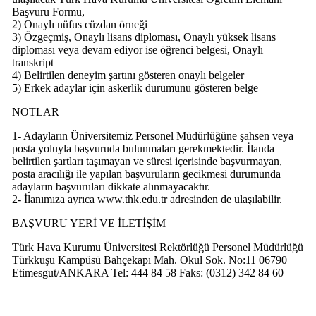
Başvuru Formu,
2) Onaylı nüfus cüzdan örneği
3) Özgeçmiş, Onaylı lisans diploması, Onaylı yüksek lisans
diploması veya devam ediyor ise öğrenci belgesi, Onaylı
transkript
4) Belirtilen deneyim şartını gösteren onaylı belgeler
5) Erkek adaylar için askerlik durumunu gösteren belge
NOTLAR
1- Adayların Üniversitemiz Personel Müdürlüğüne şahsen veya
posta yoluyla başvuruda bulunmaları gerekmektedir. İlanda
belirtilen şartları taşımayan ve süresi içerisinde başvurmayan,
posta aracılığı ile yapılan başvuruların gecikmesi durumunda
adayların başvuruları dikkate alınmayacaktır.
2- İlanımıza ayrıca www.thk.edu.tr adresinden de ulaşılabilir.
BAŞVURU YERİ VE İLETİŞİM
Türk Hava Kurumu Üniversitesi Rektörlüğü Personel Müdürlüğü
Türkkuşu Kampüsü Bahçekapı Mah. Okul Sok. No:11 06790
Etimesgut/ANKARA Tel: 444 84 58 Faks: (0312) 342 84 60