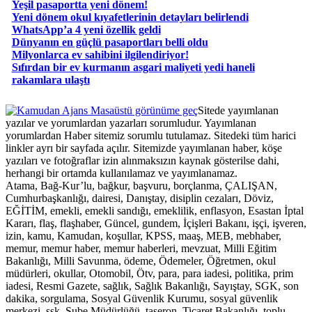
Yeşil pasaportta yeni dönem!
Yeni dönem okul kıyafetlerinin detayları belirlendi
WhatsApp’a 4 yeni özellik geldi
Dünyanın en güçlü pasaportları belli oldu
Milyonlarca ev sahibini ilgilendiriyor!
Sıfırdan bir ev kurmanın asgari maliyeti yedi haneli
rakamlara ulaştı
Masaüstü görünüme geç
Sitede yayımlanan
yazılar ve yorumlardan yazarları sorumludur. Yayımlanan
yorumlardan Haber sitemiz sorumlu tutulamaz. Sitedeki tüm harici
linkler ayrı bir sayfada açılır. Sitemizde yayımlanan haber, köşe
yazıları ve fotoğraflar izin alınmaksızın kaynak gösterilse dahi,
herhangi bir ortamda kullanılamaz ve yayımlanamaz.
Atama, Bağ-Kur’lu, bağkur, başvuru, borçlanma, ÇALIŞAN,
Cumhurbaşkanlığı, dairesi, Danıştay, disiplin cezaları, Döviz,
EĞİTİM, emekli, emekli sandığı, emeklilik, enflasyon, Esastan İptal
Kararı, flaş, flaşhaber, Güncel, gundem, İçişleri Bakanı, işçi, işveren,
izin, kamu, Kamudan, koşullar, KPSS, maaş, MEB, mebhaber,
memur, memur haber, memur haberleri, mevzuat, Milli Eğitim
Bakanlığı, Milli Savunma, ödeme, Ödemeler, Öğretmen, okul
müdürleri, okullar, Otomobil, Ötv, para, para iadesi, politika, prim
iadesi, Resmi Gazete, sağlık, Sağlık Bakanlığı, Sayıştay, SGK, son
dakika, sorgulama, Sosyal Güvenlik Kurumu, sosyal güvenlik
merkezi, ssk, Şube Müdürlüğü, taşeron, Ticaret Bakanlığı, toplu,