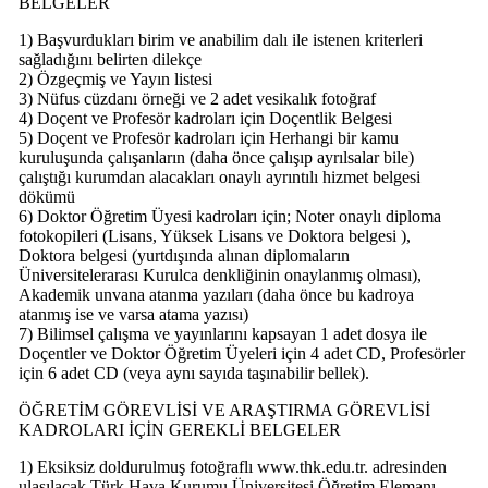
BELGELER
1) Başvurdukları birim ve anabilim dalı ile istenen kriterleri
sağladığını belirten dilekçe
2) Özgeçmiş ve Yayın listesi
3) Nüfus cüzdanı örneği ve 2 adet vesikalık fotoğraf
4) Doçent ve Profesör kadroları için Doçentlik Belgesi
5) Doçent ve Profesör kadroları için Herhangi bir kamu
kuruluşunda çalışanların (daha önce çalışıp ayrılsalar bile)
çalıştığı kurumdan alacakları onaylı ayrıntılı hizmet belgesi
dökümü
6) Doktor Öğretim Üyesi kadroları için; Noter onaylı diploma
fotokopileri (Lisans, Yüksek Lisans ve Doktora belgesi ),
Doktora belgesi (yurtdışında alınan diplomaların
Üniversitelerarası Kurulca denkliğinin onaylanmış olması),
Akademik unvana atanma yazıları (daha önce bu kadroya
atanmış ise ve varsa atama yazısı)
7) Bilimsel çalışma ve yayınlarını kapsayan 1 adet dosya ile
Doçentler ve Doktor Öğretim Üyeleri için 4 adet CD, Profesörler
için 6 adet CD (veya aynı sayıda taşınabilir bellek).
ÖĞRETİM GÖREVLİSİ VE ARAŞTIRMA GÖREVLİSİ
KADROLARI İÇİN GEREKLİ BELGELER
1) Eksiksiz doldurulmuş fotoğraflı www.thk.edu.tr. adresinden
ulaşılacak Türk Hava Kurumu Üniversitesi Öğretim Elemanı