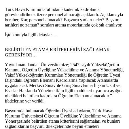
Türk Hava Kurumu tarafından akademik kadrolarda
görevlendirilmek üzere personel alınacağı açıklandı. Açıklamayla
beraber, Kaç personel alınacak? Başvuru şartları neler? Başvuru
tarihleri ne zaman? soruları arama motorlarında çok sık aratılıyor.
İşte konuyla ilgili detaylar…
BELİRTİLEN ATAMA KRİTERLERİNİ SAĞLAMAK
GEREKİYOR…
Yayınlanan ilanda “Üniversitemize; 2547 sayılı Yükseköğretim
Kanunu, Öğretim Üyeliğine Yükseltilme ve Atanma Yönetmeliği,
Vakıf Yükseköğretim Kurumları Yönetmeliği ile Öğretim Üyesi
Dışındaki Öğretim Elemanı Kadrolarına Yapılacak Atamalarda
uygulanacak Merkezi Sınav ile Giriş Sınavlarına İlişkin Usul ve
Esaslar Hakkında Yönetmelik’in ilgili maddeleri uyarınca aşağıda
nitelikleri belirtilen kadrolara Öğretim Elemanı alınacaktır.”
ifadelerine yer verildi.
Başvuruda bulunacak Öğretim Üyesi adayların, Türk Hava
Kurumu Üniversitesi Öğretim Üyeliğine Yükseltilme ve Atanma
Yönergesinde belirtilen atama kriterlerini sağlamaları ve bunları
sağladıklarını başvuru dilekçelerinde beyan etmeleri