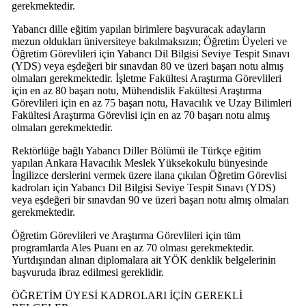
gerekmektedir.
Yabancı dille eğitim yapılan birimlere başvuracak adayların
mezun oldukları üniversiteye bakılmaksızın; Öğretim Üyeleri ve
Öğretim Görevlileri için Yabancı Dil Bilgisi Seviye Tespit Sınavı
(YDS) veya eşdeğeri bir sınavdan 80 ve üzeri başarı notu almış
olmaları gerekmektedir. İşletme Fakültesi Araştırma Görevlileri
için en az 80 başarı notu, Mühendislik Fakültesi Araştırma
Görevlileri için en az 75 başarı notu, Havacılık ve Uzay Bilimleri
Fakültesi Araştırma Görevlisi için en az 70 başarı notu almış
olmaları gerekmektedir.
Rektörlüğe bağlı Yabancı Diller Bölümü ile Türkçe eğitim
yapılan Ankara Havacılık Meslek Yüksekokulu bünyesinde
İngilizce derslerini vermek üzere ilana çıkılan Öğretim Görevlisi
kadroları için Yabancı Dil Bilgisi Seviye Tespit Sınavı (YDS)
veya eşdeğeri bir sınavdan 90 ve üzeri başarı notu almış olmaları
gerekmektedir.
Öğretim Görevlileri ve Araştırma Görevlileri için tüm
programlarda Ales Puanı en az 70 olması gerekmektedir.
Yurtdışından alınan diplomalara ait YÖK denklik belgelerinin
başvuruda ibraz edilmesi gereklidir.
ÖĞRETİM ÜYESİ KADROLARI İÇİN GEREKLİ