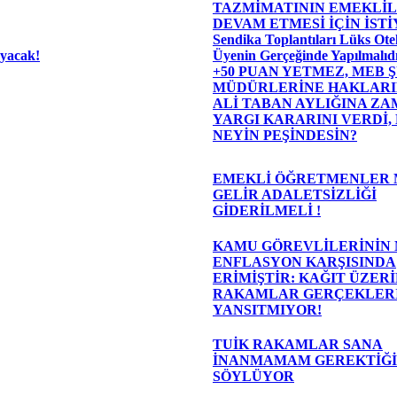
TAZMİMATININ EMEKLİL
DEVAM ETMESİ İÇİN İST
Sendika Toplantıları Lüks Otel
ayacak!
Üyenin Gerçeğinde Yapılmalıdı
+50 PUAN YETMEZ, MEB 
MÜDÜRLERİNE HAKLARIN
ALİ TABAN AYLIĞINA ZAM
YARGI KARARINI VERDİ,
NEYİN PEŞİNDESİN?
EMEKLİ ÖĞRETMENLER 
GELİR ADALETSİZLİĞİ
GİDERİLMELİ !
KAMU GÖREVLİLERİNİN
ENFLASYON KARŞISINDA
ERİMİŞTİR: KAĞIT ÜZER
RAKAMLAR GERÇEKLER
YANSITMIYOR!
TUİK RAKAMLAR SANA
İNANMAMAM GEREKTİĞİ
SÖYLÜYOR