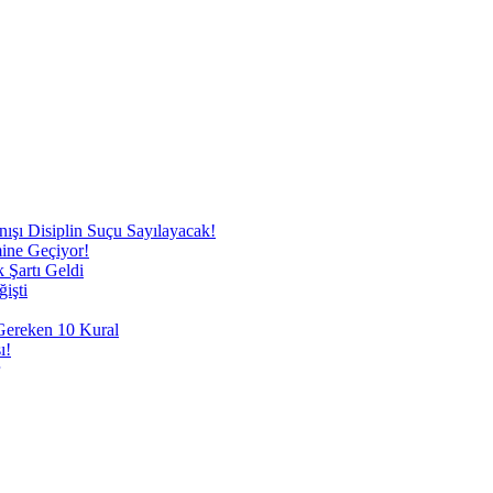
nışı Disiplin Suçu Sayılayacak!
mine Geçiyor!
 Şartı Geldi
işti
 Gereken 10 Kural
ı!