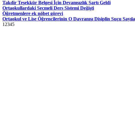
Takdir Teşekkür Belgesi İçin Devamsızlık Şartı Geldi
Ortaokullardaki Seçmeli Ders Sistemi Değişti
Öğretmenlere ek nöbet görevi
Ortaokul ve Lise Öğrencilerinin O Davranışı Disiplin Suçu Sayıl
1
2
3
4
5