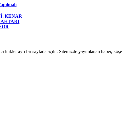
apılmalı
İ, KENAR
NAHTARI
YOR
linkler ayrı bir sayfada açılır. Sitemizde yayımlanan haber, köşe