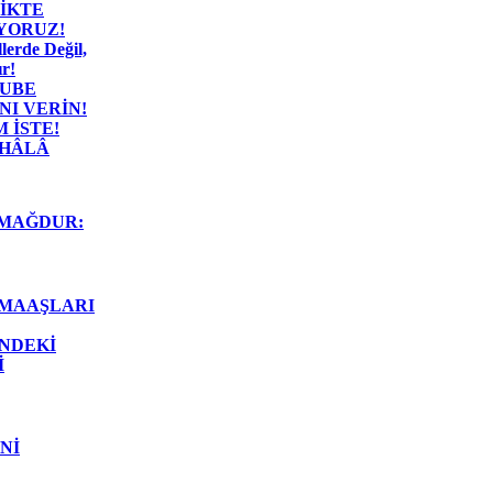
İKTE
İYORUZ!
lerde Değil,
r!
ŞUBE
I VERİN!
 İSTE!
 HÂLÂ
MAĞDUR:
 MAAŞLARI
İNDEKİ
İ
Nİ