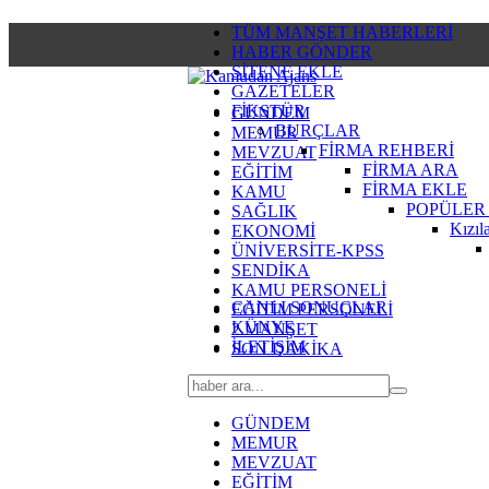
TÜM MANŞET HABERLERİ
HABER GÖNDER
SİTENE EKLE
GAZETELER
FİKSTÜR
GÜNDEM
BURÇLAR
MEMUR
FİRMA REHBERİ
MEVZUAT
FİRMA ARA
EĞİTİM
FİRMA EKLE
KAMU
POPÜLER
SAĞLIK
Kızıl
EKONOMİ
ÜNİVERSİTE-KPSS
SENDİKA
KAMU PERSONELİ
CANLI SONUÇLAR
EĞİTİM PERSONELİ
KÜNYE
2.MANŞET
İLETİŞİM
SON DAKİKA
GÜNDEM
MEMUR
MEVZUAT
EĞİTİM