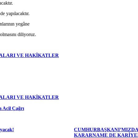
caktır.
de yapılacaktır.
anlarının yegâne
olmasını diliyoruz.
ALARI VE HAKİKATLER
ALARI VE HAKİKATLER
 Acil Çağrı
ayacak!
CUMHURBAŞKANI’MIZDA
KARARNAME DE KARİYE