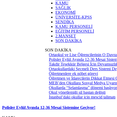
KAMU
SAĞLIK
EKONOMİ
ÜNİVERSİTE-KPSS
SENDİKA
KAMU PERSONELİ
EĞİTİM PERSONELİ
2.MANŞET
SON DAKİKA
SON DAKİKA
Ortaokul ve Lise Öğrencilerinin O Davra
Polisler Eylül Ayında 12-36 Mesai Siste
Takdir Teşekkür Belgesi İçin Devamsızlık
Ortaokullardaki Seçmeli Ders Sistemi Değ
Öğretmenlere ek nöbet görevi
Öğretmen ve İdarecilerin Dikkat Etmesi
MEB’den Okullara Sosyal Medya Uyarıs
Okullarda “Selamlaşma” dönemi başlıyor
Okul yönetlemiği sil baştan değişti
İstanbul’daki okullar için mescid talimatı
Polisler Eylül Ayında 12-36 Mesai Sistemine Geçiyor!