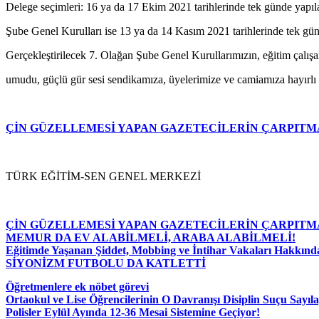
Delege seçimleri: 16 ya da 17 Ekim 2021 tarihlerinde tek günde yapıla
Şube Genel Kurulları ise 13 ya da 14 Kasım 2021 tarihlerinde tek gün
Gerçekleştirilecek 7. Olağan Şube Genel Kurullarımızın, eğitim çalış
umudu, güçlü gür sesi sendikamıza, üyelerimize ve camiamıza hayırlı 
ÇİN GÜZELLEMESİ YAPAN GAZETECİLERİN ÇARPITM
TÜRK EĞİTİM-SEN GENEL MERKEZİ
ÇİN GÜZELLEMESİ YAPAN GAZETECİLERİN ÇARPITM
MEMUR DA EV ALABİLMELİ, ARABA ALABİLMELİ!
Eğitimde Yaşanan Şiddet, Mobbing ve İntihar Vakaları Hakkında
SİYONİZM FUTBOLU DA KATLETTİ
Öğretmenlere ek nöbet görevi
Ortaokul ve Lise Öğrencilerinin O Davranışı Disiplin Suçu Sayıl
Polisler Eylül Ayında 12-36 Mesai Sistemine Geçiyor!