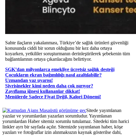
Sahte ilaçların yakalanması, Türkiye’de sağlık ürünleri güvenliği
konusunda ciddi bir sorun olduğunu bir kez daha ortaya
koyarken, yetkililer soruşturmanın derinleştirilerek şebekenin tüm
bağlantılarının ortaya çıkarılacağını belirtiyor.
SGK’dan milyonlarca emekliye ücretsiz sağlık desteği
Çocukların ekran bağımlılığı nasıl azaltılabilir?
Uzmandan yaz uyarısı!
Sivrisinekler kimi neden daha çok ısırıyor?
Zayıflama iğnesi kullananlar dikkat!
​Menülerde Sadece Fiyat Değil, Kalori Dönemi!
Masaüstü görünüme geç
Sitede yayımlanan
yazılar ve yorumlardan yazarları sorumludur. Yayımlanan
yorumlardan Haber sitemiz sorumlu tutulamaz. Sitedeki tüm harici
linkler ayrı bir sayfada açılır. Sitemizde yayımlanan haber, köşe
yazıları ve fotoğraflar izin alınmaksızın kaynak gösterilse dahi,