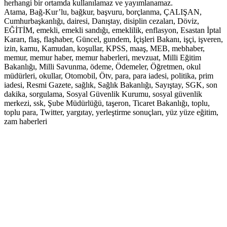
herhangi bir ortamda kullanılamaz ve yayımlanamaz.
Atama, Bağ-Kur’lu, bağkur, başvuru, borçlanma, ÇALIŞAN,
Cumhurbaşkanlığı, dairesi, Danıştay, disiplin cezaları, Döviz,
EĞİTİM, emekli, emekli sandığı, emeklilik, enflasyon, Esastan İptal
Kararı, flaş, flaşhaber, Güncel, gundem, İçişleri Bakanı, işçi, işveren,
izin, kamu, Kamudan, koşullar, KPSS, maaş, MEB, mebhaber,
memur, memur haber, memur haberleri, mevzuat, Milli Eğitim
Bakanlığı, Milli Savunma, ödeme, Ödemeler, Öğretmen, okul
müdürleri, okullar, Otomobil, Ötv, para, para iadesi, politika, prim
iadesi, Resmi Gazete, sağlık, Sağlık Bakanlığı, Sayıştay, SGK, son
dakika, sorgulama, Sosyal Güvenlik Kurumu, sosyal güvenlik
merkezi, ssk, Şube Müdürlüğü, taşeron, Ticaret Bakanlığı, toplu,
toplu para, Twitter, yargıtay, yerleştirme sonuçları, yüz yüze eğitim,
zam haberleri