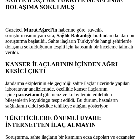
SAHTE İLAÇLAR TÜRKİYE GENELİNDE
DOLAŞIMA SOKULMUŞ
Gazeteci
Murat Ağırel’in
haberine göre, savcılık
soruşturmasının yanı sıra,
Sağlık Bakanlığı
tarafından da idari bir
soruşturma başlatıldı. Sahte ilaçların Türkiye’de hangi şehirlerde
dolaşıma sokulduğunun tespiti için kapsamlı bir inceleme talimatı
verildi.
KANSER İLAÇLARININ İÇİNDEN AĞRI
KESİCİ ÇIKTI
Jandarma ekiplerinin ele geçirdiği sahte ilaçlar üzerinde yapılan
laboratuvar analizlerinde, özellikle kanser ilaçlarının
içine
parasetamol
gibi ucuz ve kolay temin edilebilen
bileşenlerin koyulduğu tespit edildi. Bu durum, hastaların
sağlıklarını ciddi şekilde tehlikeye attığını gösteriyor.
TÜKETİCİLERE ÖNEMLİ UYARI:
İNTERNETTEN İLAÇ ALMAYIN
Soruşturma, sahte ilaçların bir kısmının ecza depoları ve eczaneler