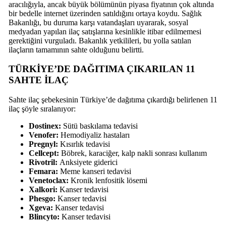
aracılığıyla, ancak büyük bölümünün piyasa fiyatının çok altında
bir bedelle internet üzerinden satıldığını ortaya koydu. Sağlık
Bakanlığı, bu duruma karşı vatandaşları uyararak, sosyal
medyadan yapılan ilaç satışlarına kesinlikle itibar edilmemesi
gerektiğini vurguladı. Bakanlık yetkilileri, bu yolla satılan
ilaçların tamamının sahte olduğunu belirtti.
TÜRKİYE’DE DAĞITIMA ÇIKARILAN 11
SAHTE İLAÇ
Sahte ilaç şebekesinin Türkiye’de dağıtıma çıkardığı belirlenen 11
ilaç şöyle sıralanıyor:
Dostinex:
Sütü baskılama tedavisi
Venofer:
Hemodiyaliz hastaları
Pregnyl:
Kısırlık tedavisi
Cellcept:
Böbrek, karaciğer, kalp nakli sonrası kullanım
Rivotril:
Anksiyete giderici
Femara:
Meme kanseri tedavisi
Venetoclax:
Kronik lenfositik lösemi
Xalkori:
Kanser tedavisi
Phesgo:
Kanser tedavisi
Xgeva:
Kanser tedavisi
Blincyto:
Kanser tedavisi