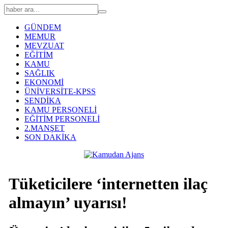
GÜNDEM
MEMUR
MEVZUAT
EĞİTİM
KAMU
SAĞLIK
EKONOMİ
ÜNİVERSİTE-KPSS
SENDİKA
KAMU PERSONELİ
EĞİTİM PERSONELİ
2.MANŞET
SON DAKİKA
Tüketicilere ‘internetten ilaç
almayın’ uyarısı!