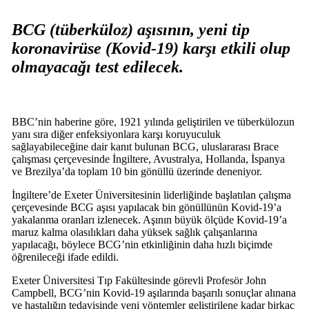
BCG (tüberküloz) aşısının, yeni tip
koronavirüse (Kovid-19) karşı etkili olup
olmayacağı test edilecek.
BBC’nin haberine göre, 1921 yılında geliştirilen ve tüberkülozun
yanı sıra diğer enfeksiyonlara karşı koruyuculuk
sağlayabileceğine dair kanıt bulunan BCG, uluslararası Brace
çalışması çerçevesinde İngiltere, Avustralya, Hollanda, İspanya
ve Brezilya’da toplam 10 bin gönüllü üzerinde deneniyor.
İngiltere’de Exeter Üniversitesinin liderliğinde başlatılan çalışma
çerçevesinde BCG aşısı yapılacak bin gönüllünün Kovid-19’a
yakalanma oranları izlenecek. Aşının büyük ölçüde Kovid-19’a
maruz kalma olasılıkları daha yüksek sağlık çalışanlarına
yapılacağı, böylece BCG’nin etkinliğinin daha hızlı biçimde
öğrenileceği ifade edildi.
Exeter Üniversitesi Tıp Fakültesinde görevli Profesör John
Campbell, BCG’nin Kovid-19 aşılarında başarılı sonuçlar alınana
ve hastalığın tedavisinde yeni yöntemler geliştirilene kadar birkaç