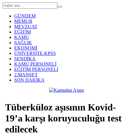
GÜNDEM
MEMUR
MEVZUAT
EĞİTİM
KAMU
SAĞLIK
EKONOMİ
ÜNİVERSİTE-KPSS
SENDİKA
KAMU PERSONELİ
EĞİTİM PERSONELİ
2.MANŞET
SON DAKİKA
Tüberküloz aşısının Kovid-
19’a karşı koruyuculuğu test
edilecek