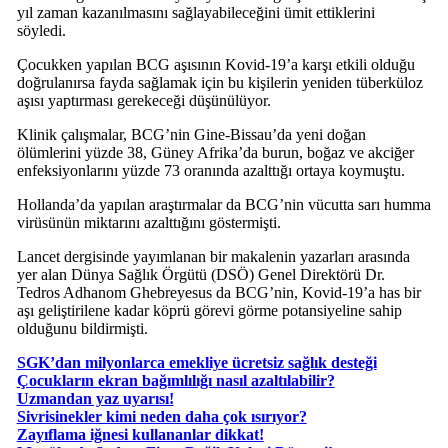
yıl zaman kazanılmasını sağlayabileceğini ümit ettiklerini
söyledi.
Çocukken yapılan BCG aşısının Kovid-19’a karşı etkili olduğu
doğrulanırsa fayda sağlamak için bu kişilerin yeniden tüberküloz
aşısı yaptırması gerekeceği düşünülüyor.
Klinik çalışmalar, BCG’nin Gine-Bissau’da yeni doğan
ölümlerini yüzde 38, Güney Afrika’da burun, boğaz ve akciğer
enfeksiyonlarını yüzde 73 oranında azalttığı ortaya koymuştu.
Hollanda’da yapılan araştırmalar da BCG’nin vücutta sarı humma
virüsünün miktarını azalttığını göstermişti.
Lancet dergisinde yayımlanan bir makalenin yazarları arasında
yer alan Dünya Sağlık Örgütü (DSÖ) Genel Direktörü Dr.
Tedros Adhanom Ghebreyesus da BCG’nin, Kovid-19’a has bir
aşı geliştirilene kadar köprü görevi görme potansiyeline sahip
olduğunu bildirmişti.
SGK’dan milyonlarca emekliye ücretsiz sağlık desteği
Çocukların ekran bağımlılığı nasıl azaltılabilir?
Uzmandan yaz uyarısı!
Sivrisinekler kimi neden daha çok ısırıyor?
Zayıflama iğnesi kullananlar dikkat!