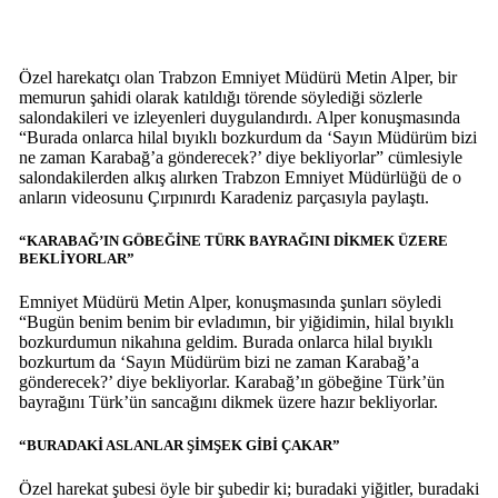
Özel harekatçı olan Trabzon Emniyet Müdürü Metin Alper, bir
memurun şahidi olarak katıldığı törende söylediği sözlerle
salondakileri ve izleyenleri duygulandırdı. Alper konuşmasında
“Burada onlarca hilal bıyıklı bozkurdum da ‘Sayın Müdürüm bizi
ne zaman Karabağ’a gönderecek?’ diye bekliyorlar” cümlesiyle
salondakilerden alkış alırken Trabzon Emniyet Müdürlüğü de o
anların videosunu Çırpınırdı Karadeniz parçasıyla paylaştı.
“KARABAĞ’IN GÖBEĞİNE TÜRK BAYRAĞINI DİKMEK ÜZERE
BEKLİYORLAR”
Emniyet Müdürü Metin Alper, konuşmasında şunları söyledi
“Bugün benim benim bir evladımın, bir yiğidimin, hilal bıyıklı
bozkurdumun nikahına geldim. Burada onlarca hilal bıyıklı
bozkurtum da ‘Sayın Müdürüm bizi ne zaman Karabağ’a
gönderecek?’ diye bekliyorlar. Karabağ’ın göbeğine Türk’ün
bayrağını Türk’ün sancağını dikmek üzere hazır bekliyorlar.
“BURADAKİ ASLANLAR ŞİMŞEK GİBİ ÇAKAR”
Özel harekat şubesi öyle bir şubedir ki; buradaki yiğitler, buradaki