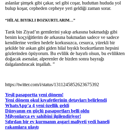
aslanlar şimşek gibi çakar, sel gibi coşar, huduttan hududa yol
bulup koşar, cepheden cepheye yeri geldiği zaman sorar.
“HİLAL BIYIKLI BOZKURTLARIM…”
Tarık bin Ziyad’ın gemilerini yakıp arkasına bakmadığı gibi
benim koçyiğitlerim de arkasına bakmadan sadece ve sadece
kendilerine verilen hedefe korkusuzca, cesurca, yürekli bir
şekilde bir askan gibi giden hilal bıyıklı bozkurtlarım hepsini
gözlerinden öpüyorum. Bu evlilik de hayırlı olsun, bu evlilikten
doğacak asenalar, alperenler de bizden sonra bayrağı
dalgalandıracak inşallah. ”
https://twitter.com/i/status/1311245852623675392
Yeşil pasaportta yeni dönem!
Yeni dönem okul kıyafetlerinin detayları belirlendi
WhatsApp’a 4 yeni özellik geldi
Dünyanın en güçlü pasaportları belli oldu
Milyonlarca ev sahibini ilgilendiriyor!
Sıfırdan bir ev kurmanın asgari maliyeti yedi haneli
rakamlara ulaştı