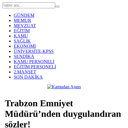
GÜNDEM
MEMUR
MEVZUAT
EĞİTİM
KAMU
SAĞLIK
EKONOMİ
ÜNİVERSİTE-KPSS
SENDİKA
KAMU PERSONELİ
EĞİTİM PERSONELİ
2.MANŞET
SON DAKİKA
Trabzon Emniyet
Müdürü’nden duygulandıran
sözler!