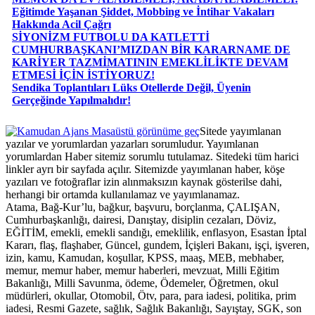
Eğitimde Yaşanan Şiddet, Mobbing ve İntihar Vakaları
Hakkında Acil Çağrı
SİYONİZM FUTBOLU DA KATLETTİ
CUMHURBAŞKANI’MIZDAN BİR KARARNAME DE
KARİYER TAZMİMATININ EMEKLİLİKTE DEVAM
ETMESİ İÇİN İSTİYORUZ!
Sendika Toplantıları Lüks Otellerde Değil, Üyenin
Gerçeğinde Yapılmalıdır!
Masaüstü görünüme geç
Sitede yayımlanan
yazılar ve yorumlardan yazarları sorumludur. Yayımlanan
yorumlardan Haber sitemiz sorumlu tutulamaz. Sitedeki tüm harici
linkler ayrı bir sayfada açılır. Sitemizde yayımlanan haber, köşe
yazıları ve fotoğraflar izin alınmaksızın kaynak gösterilse dahi,
herhangi bir ortamda kullanılamaz ve yayımlanamaz.
Atama, Bağ-Kur’lu, bağkur, başvuru, borçlanma, ÇALIŞAN,
Cumhurbaşkanlığı, dairesi, Danıştay, disiplin cezaları, Döviz,
EĞİTİM, emekli, emekli sandığı, emeklilik, enflasyon, Esastan İptal
Kararı, flaş, flaşhaber, Güncel, gundem, İçişleri Bakanı, işçi, işveren,
izin, kamu, Kamudan, koşullar, KPSS, maaş, MEB, mebhaber,
memur, memur haber, memur haberleri, mevzuat, Milli Eğitim
Bakanlığı, Milli Savunma, ödeme, Ödemeler, Öğretmen, okul
müdürleri, okullar, Otomobil, Ötv, para, para iadesi, politika, prim
iadesi, Resmi Gazete, sağlık, Sağlık Bakanlığı, Sayıştay, SGK, son