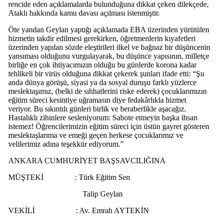
rencide eden açıklamalarda bulunduğuna dikkat çeken dilekçede,
Ataklı hakkında kamu davası açılması istenmiştir.
Öte yandan Geylan yaptığı açıklamada EBA üzerinden yürütülen
hizmetin takdir edilmesi gerekirken, öğretmenlerin kıyafetleri
üzerinden yapılan sözde eleştirileri ilkel ve bağnaz bir düşüncenin
yansıması olduğunu vurgulayarak, bu düşünce yapısının, milletçe
birliğe en çok ihtiyacımızın olduğu bu günlerde korona kadar
tehlikeli bir virüs olduğuna dikkat çekerek şunları ifade etti: “Şu
anda dünya görüşü, siyasi ya da sosyal duruşu farklı yüzlerce
meslektaşımız, (belki de sıhhatlerini riske ederek) çocuklarımızın
eğitim süreci kesintiye uğramasın diye fedakârlıkla hizmet
veriyor. Bu sıkıntılı günleri birlik ve beraberlikle aşacağız.
Hastalıklı zihinlere sesleniyorum: Sabote etmeyin başka ihsan
istemez! Öğrencilerimizin eğitim süreci için üstün gayret gösteren
meslektaşlarıma ve emeği geçen herkese çocuklarımız ve
velilerimiz adına teşekkür ediyorum.”
ANKARA CUMHURİYET BAŞSAVCILIĞINA
MÜŞTEKİ : Türk Eğitim Sen
Talip Geylan
VEKİLİ : Av. Emrah AYTEKİN