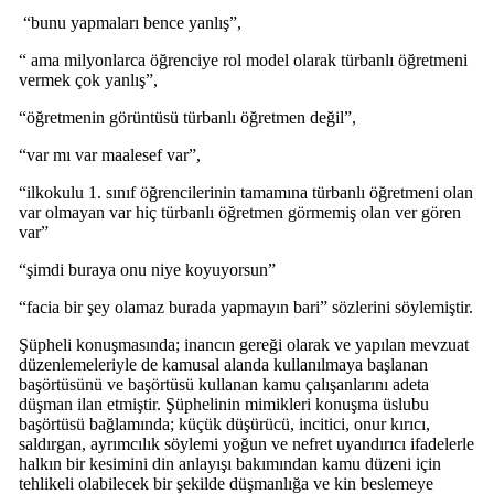
“bunu yapmaları bence yanlış”,
“ ama milyonlarca öğrenciye rol model olarak türbanlı öğretmeni
vermek çok yanlış”,
“öğretmenin görüntüsü türbanlı öğretmen değil”,
“var mı var maalesef var”,
“ilkokulu 1. sınıf öğrencilerinin tamamına türbanlı öğretmeni olan
var olmayan var hiç türbanlı öğretmen görmemiş olan ver gören
var”
“şimdi buraya onu niye koyuyorsun”
“facia bir şey olamaz burada yapmayın bari” sözlerini söylemiştir.
Şüpheli konuşmasında; inancın gereği olarak ve yapılan mevzuat
düzenlemeleriyle de kamusal alanda kullanılmaya başlanan
başörtüsünü ve başörtüsü kullanan kamu çalışanlarını adeta
düşman ilan etmiştir. Şüphelinin mimikleri konuşma üslubu
başörtüsü bağlamında; küçük düşürücü, incitici, onur kırıcı,
saldırgan, ayrımcılık söylemi yoğun ve nefret uyandırıcı ifadelerle
halkın bir kesimini din anlayışı bakımından kamu düzeni için
tehlikeli olabilecek bir şekilde düşmanlığa ve kin beslemeye