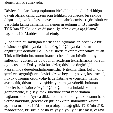
alenen tahrik etmektedir.
Böylece bunlara karşı toplumun bir bölümünün din farklılığına
dayalı olarak kamu düzeni için tehlikeli olabilecek bir şekilde
düşmanlığa ve kin beslemeye alenen tahrik etmiş, başörtüsünü ve
başörtülü kamu çalışanlarını alenen aşağılamıştır. Bu suretle
TCK’nın “Halkı kin ve düşmanlığa tahrik veya aşağılama”
başlıklı 216. Maddesini ihlal etmiştir.
Şüphelinin bu saldırgan tahrik eden açıklamaları öncelikle bir
düşünce değildir, ya da “ifade özgürlüğü” ya da “basın
özgürlüğü” değildir. Belli bir silsilede tekrar tekrar ortaya atılan
Türk milletinin huzurunu inancını hedef alan büyük bir oyunun
suflesidir. Şüpheli de bu oyunun sözlerini tekrarlamakla görevli
oyuncusudur. Dolayısıyla bu sözler, düşünce özgürlüğü
kapsamında değerlendirilmemelidir. Nitekim; iftira, küfür, onur,
şeref ve saygınlığı zedeleyici söz ve beyanlar, savaş kışkırtıcılığı,
hukuk düzenini cebir yoluyla değiştirmeye yönelten, nefret,
ayrımcılık, düşmanlık ve şiddet yaratmaya yönelik bulunan
ifadeler ise düşünce özgürlüğü bağlamında hukuki koruma
görmemekte, suç sayılmak suretiyle cezai yaptırımlara
bağlanmaktadır. Ayrıca dikkat edilmelidir ki, gerek basının haber
verme hakkının, gerekse eleştiri hakkının sınırlarının kasten
aşılması madde 216’daki suçu oluşturacağı gibi, TCK’nin 218.
maddesinde, bu suçun basın ve yayın yoluyla işlenmesi, cezayı