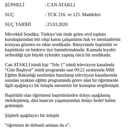
ŞÜPHELİ : CAN ATAKLI
SUÇ : TCK 216. ve 125. Maddeleri
SUÇ TARİHİ : 23.03.2020
Müvekkil Sendika; Türkiye’nin önde gelen sivil toplum
kuruluşlarından biri olup kamu çalışanların hak ve menfaatlerini
koruyan gözeten en etkin sendikadır. Bünyesinde başörtülü ve
başörtüsüz on binlerce üye barındırmaktadır. Kamuda kıyafet
serbestliği için büyük eylemler yapmış öncü bir sendikadır.
Can ATAKLI isimli kişi “Tele 1” isimli televizyon kanalında
“Gün Başlıyor” isimli programda saat 09:22 sıralarında Milli
Eğitim Bakanlığı tarafından hazırlanıp televizyon kanallarında
sunulan uzaktan eğitim programında görev alan bir öğretmenle
ilgili aşağılayıcı bir üslupla mesnetsiz bir konuşma sergilemiştir.
Başörtülü olan öğretmeni başörtüsünden dolayı aşağılamış
ötekileştirmiş, dini inancını yaşamasından dolayı hedef haline
getirmiştir.
Şüpheli aşağılayıcı bir üslupla
“öğretmen de türbanlı anlatan da o”,