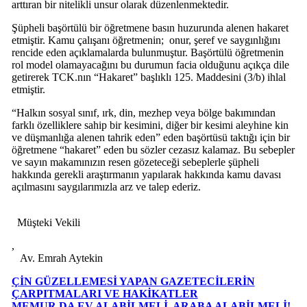
arttıran bir nitelikli unsur olarak düzenlenmektedir.
Şüpheli başörtülü bir öğretmene basın huzurunda alenen hakaret
etmiştir. Kamu çalışanı öğretmenin; onur, şeref ve saygınlığını
rencide eden açıklamalarda bulunmuştur. Başörtülü öğretmenin
rol model olamayacağını bu durumun facia olduğunu açıkça dile
getirerek TCK.nın “Hakaret” başlıklı 125. Maddesini (3/b) ihlal
etmiştir.
“Halkın sosyal sınıf, ırk, din, mezhep veya bölge bakımından
farklı özelliklere sahip bir kesimini, diğer bir kesimi aleyhine kin
ve düşmanlığa alenen tahrik eden” eden başörtüsü taktığı için bir
öğretmene “hakaret” eden bu sözler cezasız kalamaz. Bu sebepler
ve sayın makamınızın resen gözeteceği sebeplerle şüpheli
hakkında gerekli araştırmanın yapılarak hakkında kamu davası
açılmasını saygılarımızla arz ve talep ederiz.
Müşteki Vekili
,
Av. Emrah Aytekin
ÇİN GÜZELLEMESİ YAPAN GAZETECİLERİN
ÇARPITMALARI VE HAKİKATLER
MEMUR DA EV ALABİLMELİ, ARABA ALABİLMELİ!