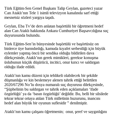
Türk Eğitim-Sen Genel Başkanı Talip Geylan, gazeteci yazar
Can Ataklı’nın Tele 1 isimli televizyon kanalında sarf ettiği
mesnetsiz sözleri yargıya taşıdı.
Geylan, Eba Tv’de ders anlatan başörtülü bir öğretmeni hedef
alan Can Ataklı hakkında Ankara Cumhuriyet Başsavcılığına suç
duyurusunda bulundu.
Türk Eğitim-Sen’in bünyesinde başörtülü ve başörtüsüz on
binlerce üye barındırdığı, kamuda kıyafet serbestliği için büyük
eylemler yapmış öncü bir sendika olduğu bildirilen dava
dilekçesinde, Ataklı’nın gerek mimikleri, gerekse konuşma
üslubunun küçük düşürücü, incitici, onur kırıcı ve saldırgan
olduğu ifade edildi.
Ataklı’nın kamu düzeni için tehlikeli olabilecek bir şekilde
düşmanlığa ve kin beslemeye alenen tahrik ettiği belirtilen
2020/67296 No’lu dosya numaralı suç duyurusu dilekçesinde,
“Şüphelinin bu saldırgan ve tahrik eden açıklamaları ‘ifade
özgürlüğü’ ya da ‘basın özgürlüğü’ değildir. Bu, belli bir silsilede
tekrar tekrar ortaya atılan Türk milletinin huzurunu, inancını
hedef alan büyük bir oyunun suflesidir ” denilmiştir.
Ataklı’nın kamu çalışanı öğretmenin; onur, şeref ve saygınlığını