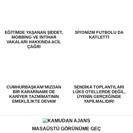
EĞITIMDE YAŞANAN ŞIDDET,
SİYONİZM FUTBOLU DA
MOBBING VE İNTIHAR
KATLETTİ
VAKALARI HAKKINDA ACIL
ÇAĞRI
CUMHURBAŞKANI’MIZDAN
SENDIKA TOPLANTILARI
BİR KARARNAME DE
LÜKS OTELLERDE DEĞIL,
KARİYER TAZMİMATININ
ÜYENIN GERÇEĞINDE
EMEKLİLİKTE DEVAM
YAPILMALIDIR!
ETMESİ İÇİN İSTİYORUZ!
MASAÜSTÜ GÖRÜNÜME GEÇ