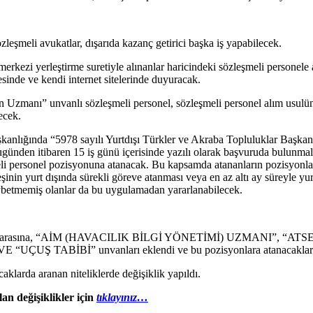
özleşmeli avukatlar, dışarıda kazanç getirici başka iş yapabilecek.
ezi yerleştirme suretiyle alınanlar haricindeki sözleşmeli personele a
inde ve kendi internet sitelerinde duyuracak.
 Uzmanı” unvanlı sözleşmeli personel, sözleşmeli personel alım usulüne
ecek.
şkanlığında “5978 sayılı Yurtdışı Türkler ve Akraba Topluluklar Başk
ünden itibaren 15 iş günü içerisinde yazılı olarak başvuruda bulunmalar
rsonel pozisyonuna atanacak. Bu kapsamda atananların pozisyonlarına 
eşinin yurt dışında sürekli göreve atanması veya en az altı ay süreyle yu
aybetmemiş olanlar da bu uygulamadan yararlanabilecek.
el unvanları arasına, “AİM (HAVACILIK BİLGİ YÖNETİMİ) UZMAN
BİBİ” unvanları eklendi ve bu pozisyonlara atanacaklarda aran
 aranan niteliklerde değişiklik yapıldı.
an değişiklikler için
tıklayınız…