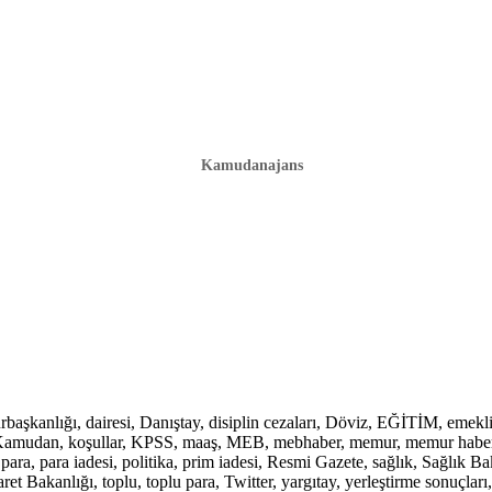
Kamudanajans
lığı, dairesi, Danıştay, disiplin cezaları, Döviz, EĞİTİM, emekli, em
mu, Kamudan, koşullar, KPSS, maaş, MEB, mebhaber, memur, memur haber
ara, para iadesi, politika, prim iadesi, Resmi Gazete, sağlık, Sağlık 
 Bakanlığı, toplu, toplu para, Twitter, yargıtay, yerleştirme sonuçları