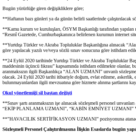
Bugün yürürlüğe giren değişikliklere göre;
**Haftanın bazı günleri ya da günün belirli saatlerinde çalıştırılacak s
**Kamu kurum ve kuruluşları, ÖSYM Başkanlığı tarafından yapılan merk
“Resmî Gazetede, Cumhurbaşkanınca belirlenen kurumun internet sites
**Yurtdışı Türkler ve Akraba Topluluklar Başkanlığına alınacak “Alan
göre yapılacak yazılı ve/veya sözlü sınav sonucuna göre istihdam edil
**24 Eylül 2020 tarihinde Yurtdışı Türkler ve Akraba Topluluklar Ba
maddesinin üçüncü fıkrası” kapsamında istihdam edilmekte olanlar, bug
aranmaksızın ilgili Başkanlıkça “ALAN UZMANI” unvanlı sözleşmeli pe
olacak. 24 Eylül 2020 tarihi itibariyle doğum, evlat edinme, askerlik, 
bulunmayanlardan ilgili mevzuatına göre hizmete alınma şartlarını k
Okul yönetlemiği sil baştan değişti
**Sınav şartı aranmaksızın işe alınacak sözleşmeli person
“EKİP PLANLAMA UZMANI”, “KABİN EMNİYET UZMANI” VE “UÇUŞ TA
**”HAVACILIK SERTİFİKASYON UZMANI” pozisyonuna atanacaklarda
Sözleşmeli Personel Çalıştırılmasına İlişkin Esaslarda bugün yapıl