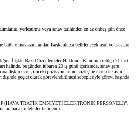
lımlarını, yerleştirme veya sınav tarihinden en az onbeş gün önce
 bağlı olmaksızın, anılan Başkanlıkça belirlenecek usul ve esaslara
anlığına İlişkin Bazı Düzenlemeler Hakkında Kanunun mülga 21 inci
ı halinde, bugünden itibaren 20 iş günü içerisinde, sınav şartı
ilişkin ücret, önceki pozisyonlarının sözleşme ücreti ile aynı
rt dışında geçici olarak görevlendirilmesi sebepleriyle görevi başında
I”, “ATSEP (HAVA TRAFİK EMNİYETİ ELEKTRONİK PERSONELİ)”,
acak nitelikler belirlendi.