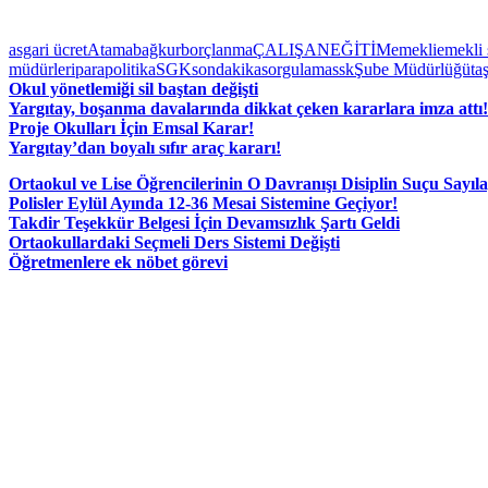
asgari ücret
Atama
bağkur
borçlanma
ÇALIŞAN
EĞİTİM
emekli
emekli 
müdürleri
para
politika
SGK
sondakika
sorgulama
ssk
Şube Müdürlüğü
ta
Okul yönetlemiği sil baştan değişti
Yargıtay, boşanma davalarında dikkat çeken kararlara imza attı!
Proje Okulları İçin Emsal Karar!
Yargıtay’dan boyalı sıfır araç kararı!
Ortaokul ve Lise Öğrencilerinin O Davranışı Disiplin Suçu Sayıl
Polisler Eylül Ayında 12-36 Mesai Sistemine Geçiyor!
Takdir Teşekkür Belgesi İçin Devamsızlık Şartı Geldi
Ortaokullardaki Seçmeli Ders Sistemi Değişti
Öğretmenlere ek nöbet görevi