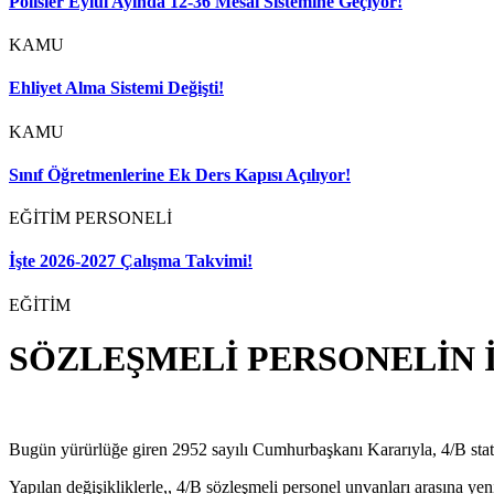
Polisler Eylül Ayında 12-36 Mesai Sistemine Geçiyor!
KAMU
Ehliyet Alma Sistemi Değişti!
KAMU
Sınıf Öğretmenlerine Ek Ders Kapısı Açılıyor!
EĞİTİM PERSONELİ
İşte 2026-2027 Çalışma Takvimi!
EĞİTİM
SÖZLEŞMELİ PERSONELİN İ
Bugün yürürlüğe giren 2952 sayılı Cumhurbaşkanı Kararıyla, 4/B statüs
Yapılan değişikliklerle,, 4/B sözleşmeli personel unvanları arasına yen