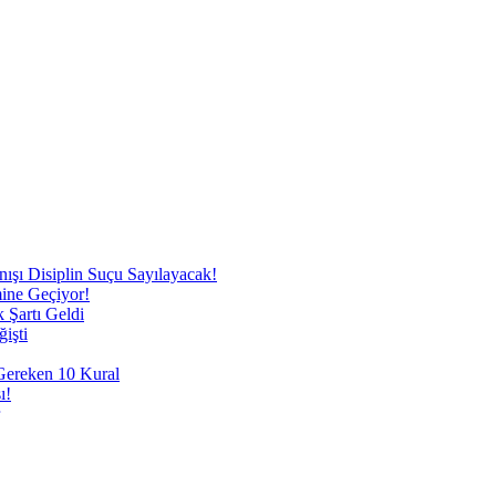
nışı Disiplin Suçu Sayılayacak!
mine Geçiyor!
 Şartı Geldi
işti
 Gereken 10 Kural
ı!