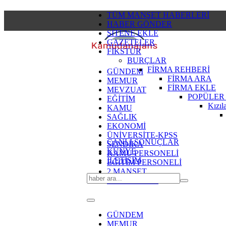
TÜM MANŞET HABERLERİ
HABER GÖNDER
SİTENE EKLE
GAZETELER
FİKSTÜR
BURÇLAR
FİRMA REHBERİ
GÜNDEM
FİRMA ARA
MEMUR
FİRMA EKLE
MEVZUAT
POPÜLER
EĞİTİM
Kızıl
KAMU
SAĞLIK
EKONOMİ
ÜNİVERSİTE-KPSS
CANLI SONUÇLAR
SENDİKA
KÜNYE
KAMU PERSONELİ
İLETİŞİM
EĞİTİM PERSONELİ
2.MANŞET
SON DAKİKA
GÜNDEM
MEMUR