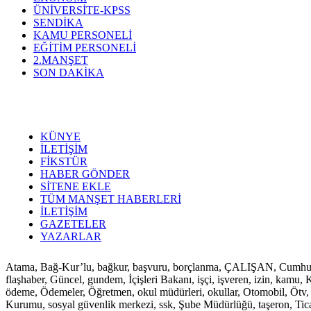
ÜNİVERSİTE-KPSS
SENDİKA
KAMU PERSONELİ
EĞİTİM PERSONELİ
2.MANŞET
SON DAKİKA
KÜNYE
İLETİŞİM
FİKSTÜR
HABER GÖNDER
SİTENE EKLE
TÜM MANŞET HABERLERİ
İLETİŞİM
GAZETELER
YAZARLAR
Atama, Bağ-Kur’lu, bağkur, başvuru, borçlanma, ÇALIŞAN, Cumhurbaşkan
flaşhaber, Güncel, gundem, İçişleri Bakanı, işçi, işveren, izin, ka
ödeme, Ödemeler, Öğretmen, okul müdürleri, okullar, Otomobil, Ötv, p
Kurumu, sosyal güvenlik merkezi, ssk, Şube Müdürlüğü, taşeron, Ticaret