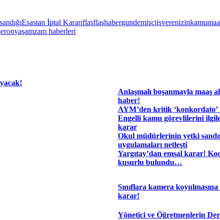
sandığı
Esastan İptal Kararı
flaş
flaşhaber
gundem
işçi
işveren
izin
kamu
maa
şeron
yaşam
zam haberleri
ayacak!
Anlaşmalı boşanmayla maaş al
haber!
AYM’den kritik ‘konkordato’ 
Engelli kamu görevlilerini ilgi
karar
Okul müdürlerinin yetki sand
uygulamaları netleşti
Yargıtay’dan emsal karar! Koc
kusurlu bulundu…
Sınıflara kamera koyulmasına 
karar!
Yönetici ve Öğretmenlerin Der