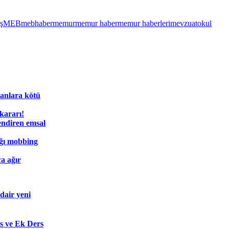
ş
MEB
mebhaber
memur
memur haber
memur haberleri
mevzuat
okul
anlara kötü
kararı!
lendiren emsal
ığı mobbing
a ağır
dair yeni
s ve Ek Ders