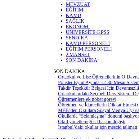
MEVZUAT
EĞİTİM
KAMU
SAĞLIK
EKONOMİ
ÜNİVERSİTE-KPSS
SENDİKA
KAMU PERSONELİ
EĞİTİM PERSONELİ
2.MANŞET
SON DAKİKA
SON DAKİKA
Ortaokul ve Lise Öğrencilerinin O Davra
Polisler Eylül Ayında 12-36 Mesai Siste
Takdir Teşekkür Belgesi İçin Devamsızlık
Ortaokullardaki Seçmeli Ders Sistemi Değ
Öğretmenlere ek nöbet görevi
Öğretmen ve İdarecilerin Dikkat Etmesi
MEB’den Okullara Sosyal Medya Uyarıs
Okullarda “Selamlaşma” dönemi başlıyor
Okul yönetlemiği sil baştan değişti
İstanbul’daki okullar için mescid talimatı