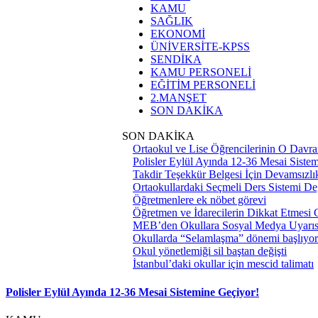
KAMU
SAĞLIK
EKONOMİ
ÜNİVERSİTE-KPSS
SENDİKA
KAMU PERSONELİ
EĞİTİM PERSONELİ
2.MANŞET
SON DAKİKA
SON DAKİKA
Ortaokul ve Lise Öğrencilerinin O Davra
Polisler Eylül Ayında 12-36 Mesai Siste
Takdir Teşekkür Belgesi İçin Devamsızlık
Ortaokullardaki Seçmeli Ders Sistemi Değ
Öğretmenlere ek nöbet görevi
Öğretmen ve İdarecilerin Dikkat Etmesi
MEB’den Okullara Sosyal Medya Uyarıs
Okullarda “Selamlaşma” dönemi başlıyor
Okul yönetlemiği sil baştan değişti
İstanbul’daki okullar için mescid talimatı
Polisler Eylül Ayında 12-36 Mesai Sistemine Geçiyor!