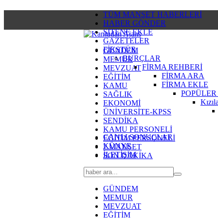
TÜM MANŞET HABERLERİ
HABER GÖNDER
SİTENE EKLE
GAZETELER
FİKSTÜR
GÜNDEM
BURÇLAR
MEMUR
FİRMA REHBERİ
MEVZUAT
FİRMA ARA
EĞİTİM
FİRMA EKLE
KAMU
POPÜLER
SAĞLIK
Kızıl
EKONOMİ
ÜNİVERSİTE-KPSS
SENDİKA
KAMU PERSONELİ
CANLI SONUÇLAR
EĞİTİM PERSONELİ
KÜNYE
2.MANŞET
İLETİŞİM
SON DAKİKA
GÜNDEM
MEMUR
MEVZUAT
EĞİTİM