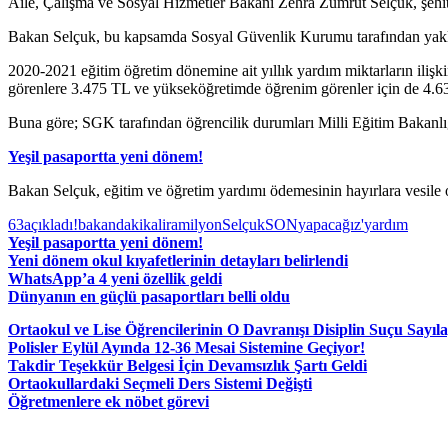
Aile, Çalışma ve Sosyal Hizmetler Bakanı Zehra Zümrüt Selçuk, şehit, 
Bakan Selçuk, bu kapsamda Sosyal Güvenlik Kurumu tarafından yaklaş
2020-2021 eğitim öğretim dönemine ait yıllık yardım miktarların ilişk
görenlere 3.475 TL ve yükseköğretimde öğrenim görenler için de 4.634
Buna göre; SGK tarafından öğrencilik durumları Milli Eğitim Bakanlı
Yeşil pasaportta yeni dönem!
Bakan Selçuk, eğitim ve öğretim yardımı ödemesinin hayırlara vesile o
63
açıkladı!
bakan
dakika
lira
milyon
Selçuk
SON
yapacağız'
yardım
Yeşil pasaportta yeni dönem!
Yeni dönem okul kıyafetlerinin detayları belirlendi
WhatsApp’a 4 yeni özellik geldi
Dünyanın en güçlü pasaportları belli oldu
Ortaokul ve Lise Öğrencilerinin O Davranışı Disiplin Suçu Sayıl
Polisler Eylül Ayında 12-36 Mesai Sistemine Geçiyor!
Takdir Teşekkür Belgesi İçin Devamsızlık Şartı Geldi
Ortaokullardaki Seçmeli Ders Sistemi Değişti
Öğretmenlere ek nöbet görevi