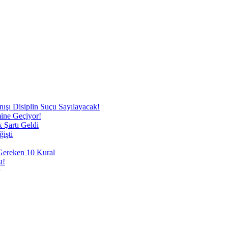
nışı Disiplin Suçu Sayılayacak!
mine Geçiyor!
 Şartı Geldi
işti
 Gereken 10 Kural
ı!