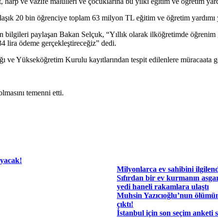
harp ve vazife malulleri ve çocuklarına bu yılki eğitim ve öğretim yard
ık 20 bin öğrenciye toplam 63 milyon TL eğitim ve öğretim yardımı ya
in bilgileri paylaşan Bakan Selçuk, “Yıllık olarak ilköğretimde öğreni
 lira ödeme gerçekleştireceğiz” dedi.
ğı ve Yükseköğretim Kurulu kayıtlarından tespit edilenlere müracaata 
lmasını temenni etti.
ayacak!
Milyonlarca ev sahibini ilgilen
Sıfırdan bir ev kurmanın asgar
yedi haneli rakamlara ulaştı
Muhsin Yazıcıoğlu’nun ölümü
çıktı!
İstanbul için son seçim anketi 