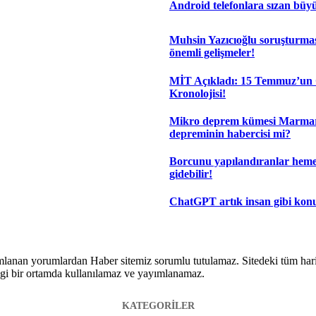
Android telefonlara sızan büyü
Muhsin Yazıcıoğlu soruşturma
önemli gelişmeler!
MİT Açıkladı: 15 Temmuz’un 
Kronolojisi!
Mikro deprem kümesi Marma
depreminin habercisi mi?
Borcunu yapılandıranlar hem
gidebilir!
ChatGPT artık insan gibi kon
lanan yorumlardan Haber sitemiz sorumlu tutulamaz. Sitedeki tüm harici 
hangi bir ortamda kullanılamaz ve yayımlanamaz.
KATEGORİLER