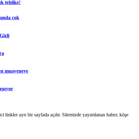
k tehlike!
sında çok
Gizli
ra
en muayeneye
uşuyor
linkler ayrı bir sayfada açılır. Sitemizde yayımlanan haber, köşe