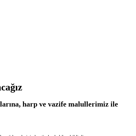
acağız
rına, harp ve vazife malullerimiz ile