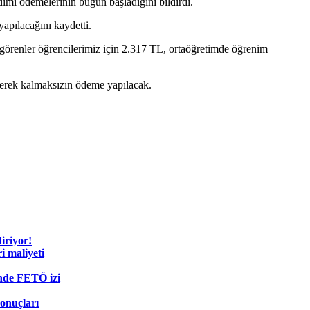
ımı ödemelerinin bugün başladığını bildirdi.
pılacağını kaydetti.
m görenler öğrencilerimiz için 2.317 TL, ortaöğretimde öğrenim
gerek kalmaksızın ödeme yapılacak.
diriyor!
i maliyeti
nde FETÖ izi
sonuçları