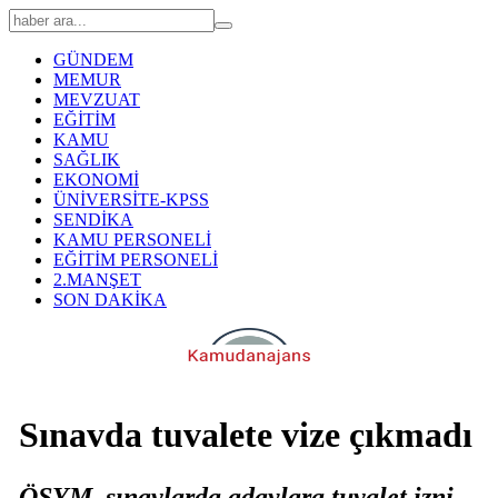
GÜNDEM
MEMUR
MEVZUAT
EĞİTİM
KAMU
SAĞLIK
EKONOMİ
ÜNİVERSİTE-KPSS
SENDİKA
KAMU PERSONELİ
EĞİTİM PERSONELİ
2.MANŞET
SON DAKİKA
Sınavda tuvalete vize çıkmadı
ÖSYM, sınavlarda adaylara tuvalet izni