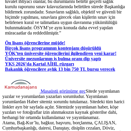
tuvalet ihtiyacı olanlar, bu durumlarını belirtir geçerli sağlık
kurulu raporunu sınav kılavuzlarında belirtilen sürede Başkanlığa
bildirmek zorundadır. Sınavların sağlıklı, objektif ve güvenli bir
biçimde yapılması, sınavlara girecek olan kişilerin sınav için
belirlenen kural ve talimatlara uygun davranma yükümlülüğü
bulunmaktadır. ÖSYM’ye aynı konuda daha evvel yapılan
müracaatlar da reddedilmiştir.”
Ön lisans öğrencilerine müjde!
Birçok lisans programının kontenjanı düşürüldü
YÖK’ten üniversite öğrencilerini ilgilendiren yeni karar!
Üniversite mezunlarının iş bulma oranı dip yaptı
YKS 2026’da Kartal AİHL rüzgarı
Bakanlık öğrencilere aylık 13 bin 750 TL bursu verecek
Masaüstü görünüme geç
Sitede yayımlanan
yazılar ve yorumlardan yazarları sorumludur. Yayımlanan
yorumlardan Haber sitemiz sorumlu tutulamaz. Sitedeki tüm harici
linkler ayrı bir sayfada açılır. Sitemizde yayımlanan haber, köşe
yazıları ve fotoğraflar izin alınmaksızın kaynak gösterilse dahi,
herhangi bir ortamda kullanılamaz ve yayımlanamaz.
Atama, Bağ-Kur’lu, bağkur, başvuru, borçlanma, ÇALIŞAN,
Cumhurbaşkanlığı, dairesi, Danıştay, disiplin cezaları, Döviz,