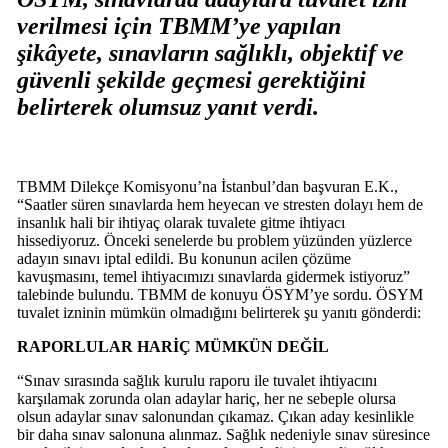
verilmesi için TBMM’ye yapılan
şikâyete, sınavların sağlıklı, objektif ve
güvenli şekilde geçmesi gerektiğini
belirterek olumsuz yanıt verdi.
TBMM Dilekçe Komisyonu’na İstanbul’dan başvuran E.K.,
“Saatler süren sınavlarda hem heyecan ve stresten dolayı hem de
insanlık hali bir ihtiyaç olarak tuvalete gitme ihtiyacı
hissediyoruz. Önceki senelerde bu problem yüzünden yüzlerce
adayın sınavı iptal edildi. Bu konunun acilen çözüme
kavuşmasını, temel ihtiyacımızı sınavlarda gidermek istiyoruz”
talebinde bulundu. TBMM de konuyu ÖSYM’ye sordu. ÖSYM
tuvalet izninin mümkün olmadığını belirterek şu yanıtı gönderdi:
RAPORLULAR HARİÇ MÜMKÜN DEĞİL
“Sınav sırasında sağlık kurulu raporu ile tuvalet ihtiyacını
karşılamak zorunda olan adaylar hariç, her ne sebeple olursa
olsun adaylar sınav salonundan çıkamaz. Çıkan aday kesinlikle
bir daha sınav salonuna alınmaz. Sağlık nedeniyle sınav süresince