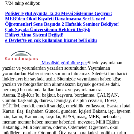
7/24 takip ediliyor.
Polisler Eylül Ayında 12-36 Mesai Sistemine Geçiyor!
MEB’den Okul Kıyafeti Dayatmasına Sert Uyarı!
Öğretmenleri Sene Başında 2 Haftalık Seminer Bekliyor!
Çok Sayıda Üniversitenin Rektörü Değişti
Ehliyet Alma Sistemi Değişti!
e-Devlet’te en çok kullanılan hizmet belli oldu
Masaüstü görünüme geç
Sitede yayımlanan
yazılar ve yorumlardan yazarları sorumludur. Yayımlanan
yorumlardan Haber sitemiz sorumlu tutulamaz. Sitedeki tüm harici
linkler ayrı bir sayfada açılır. Sitemizde yayımlanan haber, köşe
yazıları ve fotoğraflar izin alınmaksızın kaynak gösterilse dahi,
herhangi bir ortamda kullanılamaz ve yayımlanamaz.
Atama, Bağ-Kur’lu, bağkur, başvuru, borçlanma, ÇALIŞAN,
Cumhurbaşkanlığı, dairesi, Danıştay, disiplin cezaları, Döviz,
EĞİTİM, emekli, emekli sandığı, emeklilik, enflasyon, Esastan İptal
Kararı, flaş, flaşhaber, Güncel, gundem, İçişleri Bakanı, işçi, işveren,
izin, kamu, Kamudan, koşullar, KPSS, maaş, MEB, mebhaber,
memur, memur haber, memur haberleri, mevzuat, Milli Eğitim
Bakanlığı, Milli Savunma, ödeme, Ödemeler, Öğretmen, okul
müdürleri, okullar, Otomobil, Ötv, para, para iadesi, politika, prim