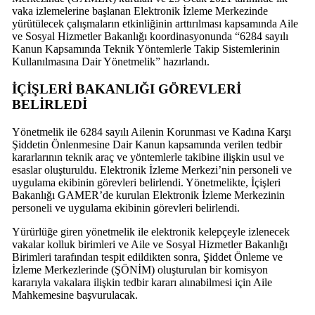
vaka izlemelerine başlanan Elektronik İzleme Merkezinde
yürütülecek çalışmaların etkinliğinin arttırılması kapsamında Aile
ve Sosyal Hizmetler Bakanlığı koordinasyonunda “6284 sayılı
Kanun Kapsamında Teknik Yöntemlerle Takip Sistemlerinin
Kullanılmasına Dair Yönetmelik” hazırlandı.
İÇİŞLERİ BAKANLIĞI GÖREVLERİ
BELİRLEDİ
Yönetmelik ile 6284 sayılı Ailenin Korunması ve Kadına Karşı
Şiddetin Önlenmesine Dair Kanun kapsamında verilen tedbir
kararlarının teknik araç ve yöntemlerle takibine ilişkin usul ve
esaslar oluşturuldu. Elektronik İzleme Merkezi’nin personeli ve
uygulama ekibinin görevleri belirlendi. Yönetmelikte, İçişleri
Bakanlığı GAMER’de kurulan Elektronik İzleme Merkezinin
personeli ve uygulama ekibinin görevleri belirlendi.
Yürürlüğe giren yönetmelik ile elektronik kelepçeyle izlenecek
vakalar kolluk birimleri ve Aile ve Sosyal Hizmetler Bakanlığı
Birimleri tarafından tespit edildikten sonra, Şiddet Önleme ve
İzleme Merkezlerinde (ŞÖNİM) oluşturulan bir komisyon
kararıyla vakalara ilişkin tedbir kararı alınabilmesi için Aile
Mahkemesine başvurulacak.