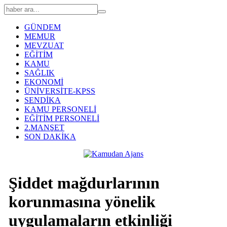
GÜNDEM
MEMUR
MEVZUAT
EĞİTİM
KAMU
SAĞLIK
EKONOMİ
ÜNİVERSİTE-KPSS
SENDİKA
KAMU PERSONELİ
EĞİTİM PERSONELİ
2.MANŞET
SON DAKİKA
Şiddet mağdurlarının
korunmasına yönelik
uygulamaların etkinliği