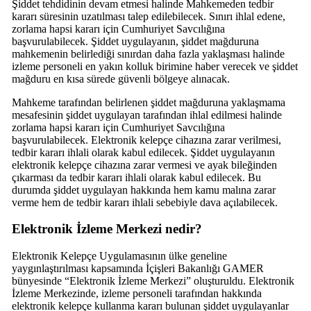
Şiddet tehdidinin devam etmesi halinde Mahkemeden tedbir
kararı süresinin uzatılması talep edilebilecek. Sınırı ihlal edene,
zorlama hapsi kararı için Cumhuriyet Savcılığına
başvurulabilecek. Şiddet uygulayanın, şiddet mağduruna
mahkemenin belirlediği sınırdan daha fazla yaklaşması halinde
izleme personeli en yakın kolluk birimine haber verecek ve şiddet
mağduru en kısa sürede güvenli bölgeye alınacak.
Mahkeme tarafından belirlenen şiddet mağduruna yaklaşmama
mesafesinin şiddet uygulayan tarafından ihlal edilmesi halinde
zorlama hapsi kararı için Cumhuriyet Savcılığına
başvurulabilecek. Elektronik kelepçe cihazına zarar verilmesi,
tedbir kararı ihlali olarak kabul edilecek. Şiddet uygulayanın
elektronik kelepçe cihazına zarar vermesi ve ayak bileğinden
çıkarması da tedbir kararı ihlali olarak kabul edilecek. Bu
durumda şiddet uygulayan hakkında hem kamu malına zarar
verme hem de tedbir kararı ihlali sebebiyle dava açılabilecek.
Elektronik İzleme Merkezi nedir?
Elektronik Kelepçe Uygulamasının ülke geneline
yaygınlaştırılması kapsamında İçişleri Bakanlığı GAMER
bünyesinde “Elektronik İzleme Merkezi” oluşturuldu. Elektronik
İzleme Merkezinde, izleme personeli tarafından hakkında
elektronik kelepçe kullanma kararı bulunan şiddet uygulayanlar