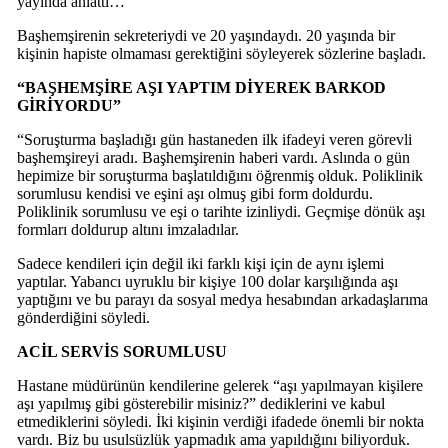
yayında anlattı…
Başhemşirenin sekreteriydi ve 20 yaşındaydı. 20 yaşında bir
kişinin hapiste olmaması gerektiğini söyleyerek sözlerine başladı.
“BAŞHEMŞİRE AŞI YAPTIM DİYEREK BARKOD
GİRİYORDU”
“Soruşturma başladığı gün hastaneden ilk ifadeyi veren görevli
başhemşireyi aradı. Başhemşirenin haberi vardı. Aslında o gün
hepimize bir soruşturma başlatıldığını öğrenmiş olduk. Poliklinik
sorumlusu kendisi ve eşini aşı olmuş gibi form doldurdu.
Poliklinik sorumlusu ve eşi o tarihte izinliydi. Geçmişe dönük aşı
formları doldurup altını imzaladılar.
Sadece kendileri için değil iki farklı kişi için de aynı işlemi
yaptılar. Yabancı uyruklu bir kişiye 100 dolar karşılığında aşı
yaptığını ve bu parayı da sosyal medya hesabından arkadaşlarıma
gönderdiğini söyledi.
ACİL SERVİS SORUMLUSU
Hastane müdürünün kendilerine gelerek “aşı yapılmayan kişilere
aşı yapılmış gibi gösterebilir misiniz?” dediklerini ve kabul
etmediklerini söyledi. İki kişinin verdiği ifadede önemli bir nokta
vardı. Biz bu usulsüzlük yapmadık ama yapıldığını biliyorduk.