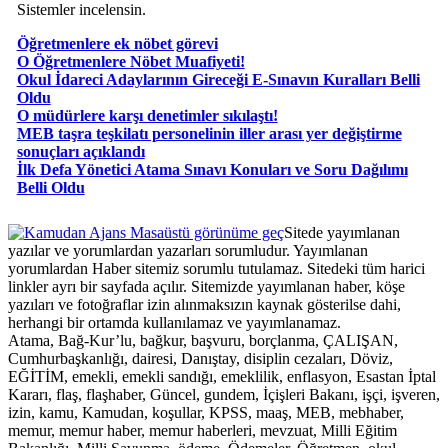
Sistemler incelensin.
Öğretmenlere ek nöbet görevi
O Öğretmenlere Nöbet Muafiyeti!
Okul İdareci Adaylarının Gireceği E-Sınavın Kuralları Belli
Oldu
O müdürlere karşı denetimler sıkılaştı!
MEB taşra teşkilatı personelinin iller arası yer değiştirme
sonuçları açıklandı
İlk Defa Yönetici Atama Sınavı Konuları ve Soru Dağılımı
Belli Oldu
Masaüstü görünüme geç
Sitede yayımlanan
yazılar ve yorumlardan yazarları sorumludur. Yayımlanan
yorumlardan Haber sitemiz sorumlu tutulamaz. Sitedeki tüm harici
linkler ayrı bir sayfada açılır. Sitemizde yayımlanan haber, köşe
yazıları ve fotoğraflar izin alınmaksızın kaynak gösterilse dahi,
herhangi bir ortamda kullanılamaz ve yayımlanamaz.
Atama, Bağ-Kur’lu, bağkur, başvuru, borçlanma, ÇALIŞAN,
Cumhurbaşkanlığı, dairesi, Danıştay, disiplin cezaları, Döviz,
EĞİTİM, emekli, emekli sandığı, emeklilik, enflasyon, Esastan İptal
Kararı, flaş, flaşhaber, Güncel, gundem, İçişleri Bakanı, işçi, işveren,
izin, kamu, Kamudan, koşullar, KPSS, maaş, MEB, mebhaber,
memur, memur haber, memur haberleri, mevzuat, Milli Eğitim