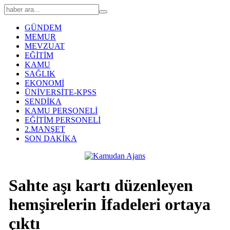
GÜNDEM
MEMUR
MEVZUAT
EĞİTİM
KAMU
SAĞLIK
EKONOMİ
ÜNİVERSİTE-KPSS
SENDİKA
KAMU PERSONELİ
EĞİTİM PERSONELİ
2.MANŞET
SON DAKİKA
Sahte aşı kartı düzenleyen
hemşirelerin İfadeleri ortaya
çıktı