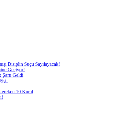
nışı Disiplin Suçu Sayılayacak!
mine Geçiyor!
 Şartı Geldi
işti
 Gereken 10 Kural
ı!