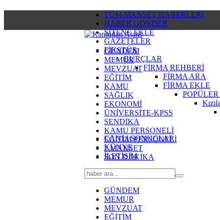
TÜM MANŞET HABERLERİ
HABER GÖNDER
SİTENE EKLE
GAZETELER
FİKSTÜR
GÜNDEM
BURÇLAR
MEMUR
FİRMA REHBERİ
MEVZUAT
FİRMA ARA
EĞİTİM
FİRMA EKLE
KAMU
POPÜLER
SAĞLIK
Kızıl
EKONOMİ
ÜNİVERSİTE-KPSS
SENDİKA
KAMU PERSONELİ
CANLI SONUÇLAR
EĞİTİM PERSONELİ
KÜNYE
2.MANŞET
İLETİŞİM
SON DAKİKA
GÜNDEM
MEMUR
MEVZUAT
EĞİTİM