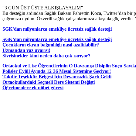
“3 GÜN ÜST ÜSTE ALKIŞLAYALIM”
Bu desteğin ardından Sağlık Bakanı Fahrettin Koca, Twitter’dan bir pa
çağrımıza uydun. Özverili sağlık çalışanlarımıza alkışınla güç verdin. Y
SGK’dan milyonlarca emekliye ücretsiz sağlık desteği
SGK’dan milyonlarca emekliye ücretsiz sağlık desteği
Çocukların ekran bağımlılığı nasıl azaltılabilir?
Uzmandan yaz uyarısı!
Sivrisinekler kimi neden daha çok ısırıyor?
Ortaokul ve Lise Öğrencilerinin O Davranışı Disiplin Suçu Sayıl
Polisler Eylül Ayında 12-36 Mesai Sistemine Geçiyor!
Takdir Teşekkür Belgesi İçin Devamsızlık Şartı Geldi
Ortaokullardaki Seçmeli Ders Sistemi Değişti
Öğretmenlere ek nöbet görevi