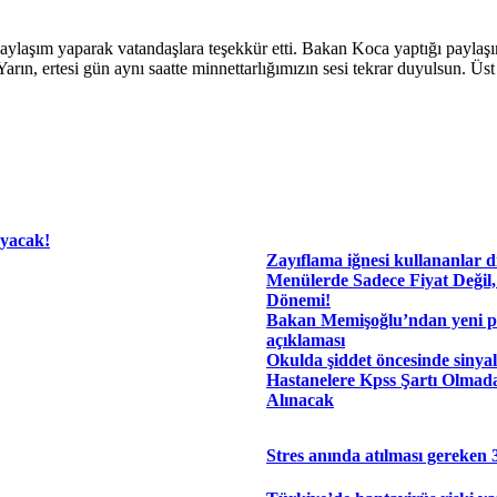
ylaşım yaparak vatandaşlara teşekkür etti. Bakan Koca yaptığı paylaşımd
arın, ertesi gün aynı saatte minnettarlığımızın sesi tekrar duyulsun. Üst
ayacak!
Zayıflama iğnesi kullananlar d
​Menülerde Sadece Fiyat Değil,
Dönemi!
Bakan Memişoğlu’ndan yeni pe
açıklaması
Okulda şiddet öncesinde sinyal
Hastanelere Kpss Şartı Olmad
Alınacak
Stres anında atılması gereken 