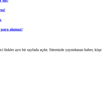
ar mı?
sı!
k
n para alamaz!
linkler ayrı bir sayfada açılır. Sitemizde yayımlanan haber, köşe