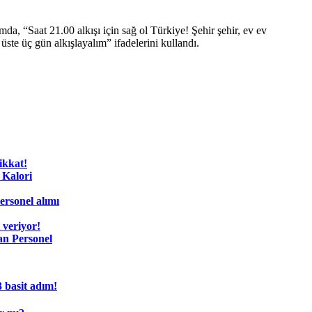
a, “Saat 21.00 alkışı için sağ ol Türkiye! Şehir şehir, ev ev
 üste üç gün alkışlayalım” ifadelerini kullandı.
ikkat!
 Kalori
rsonel alımı
 veriyor!
an Personel
3 basit adım!