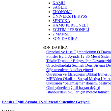
KAMU
SAĞLIK
EKONOMİ
ÜNİVERSİTE-KPSS
SENDİKA
KAMU PERSONELİ
EĞİTİM PERSONELİ
2.MANŞET
SON DAKİKA
SON DAKİKA
Ortaokul ve Lise Öğrencilerinin O Davra
Polisler Eylül Ayında 12-36 Mesai Siste
Takdir Teşekkür Belgesi İçin Devamsızlık
Ortaokullardaki Seçmeli Ders Sistemi Değ
Öğretmenlere ek nöbet görevi
Öğretmen ve İdarecilerin Dikkat Etmesi
MEB’den Okullara Sosyal Medya Uyarıs
Okullarda “Selamlaşma” dönemi başlıyor
Okul yönetlemiği sil baştan değişti
İstanbul’daki okullar için mescid talimatı
Polisler Eylül Ayında 12-36 Mesai Sistemine Geçiyor!