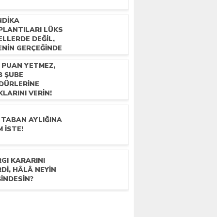
MHURBAŞKANI’MIZDAN
NDIKA
R KARARNAME DE
PLANTILARI LÜKS
RİYER TAZMİMATININ
ELLERDE DEĞIL,
EKLİLİKTE DEVAM ETMESİ
ENIN GERÇEĞINDE
N İSTİYORUZ!
ILMALIDIR!
0 PUAN YETMEZ,
B ŞUBE
DÜRLERİNE
LARINI VERİN!
 TABAN AYLIĞINA
 İSTE!
GI KARARINI
Dİ, HÂLÂ NEYİN
İNDESİN?