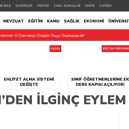
NE EKLE
GAZETELER
FİKSTÜR
CANLI SONUÇLAR
KÜNYE
İLETİŞİM
MEVZUAT
EĞİTİM
KAMU
SAĞLIK
EKONOMİ
ÜNİVERSİ
ilerinin O Davranışı Disiplin Suçu Sayılayacak!
EĞİTİM PERSONELİ
2.MANŞET
SON DAKİKA
KAMU
EĞİTİM PERSONE
EHLIYET ALMA SISTEMI
SINIF ÖĞRETMENLERINE EK
DEĞIŞTI!
DERS KAPISI AÇILIYOR!
’DEN ILGINÇ EYLEM 