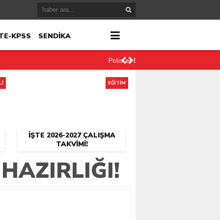
TE-KPSS
SENDİKA
Polisler Eylül Ayında 12-36 Mesai S
Lİ
EĞİTİM
İŞTE 2026-2027 ÇALIŞMA
TAKVIMI!
HAZIRLIĞI!