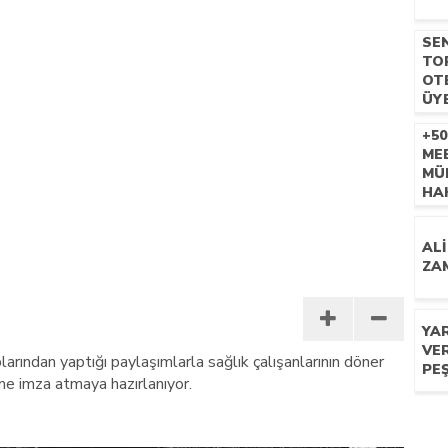
CU
SE
Bİ
TO
KA
OT
EM
ÜY
İÇİ
YAP
+5
ME
MÜ
HAK
ALİ
ZAM
YAR
VER
rından yaptığı paylaşımlarla sağlık çalışanlarının döner
PEŞ
eme imza atmaya hazırlanıyor.