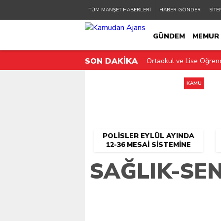
TÜM MANŞET HABERLERİ
HABER GÖNDER
SİTE
GÜNDEM
MEMUR
SON DAKİKA
Ortaokul ve Lise Öğrenc
KAMU PERSONELİ
KAMU
POLISLER EYLÜL AYINDA
12-36 MESAI SISTEMINE
GEÇIYOR!
SAĞLIK-SEN