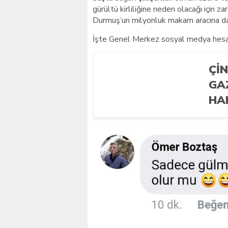
gürültü kirliliğine neden olacağı için z
Durmuş’un milyonluk makam aracına da 
İşte Genel Merkez sosyal medya hesabı
Çİ
GA
HA