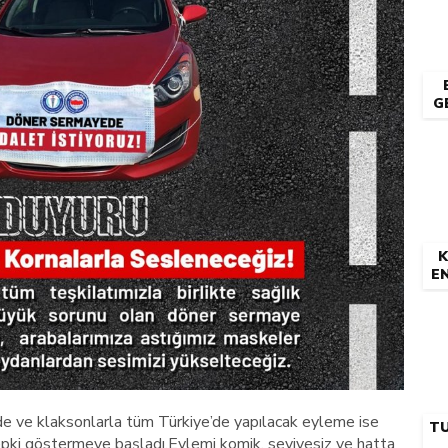
G
K
E
de ve klaksonlarla tüm Türkiye’de yapılacak eyleme ise
T
tepki göstermeye başladı.Eylemi komik, seviyesiz ve hatta