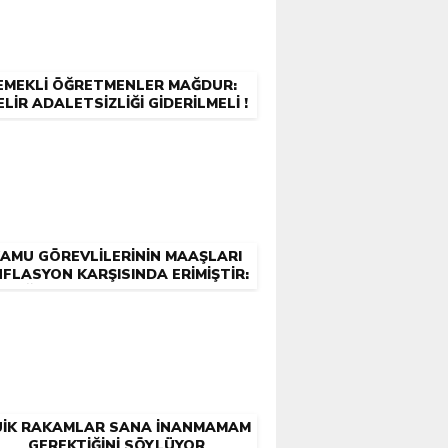
EMEKLİ ÖĞRETMENLER MAĞDUR:
ELİR ADALETSİZLİĞİ GİDERİLMELİ !
AMU GÖREVLİLERİNİN MAAŞLARI
NFLASYON KARŞISINDA ERİMİŞTİR:
KAĞIT ÜZERİNDEKİ RAKAMLAR
GERÇEKLERİ YANSITMIYOR!
UİK RAKAMLAR SANA İNANMAMAM
GEREKTİĞİNİ SÖYLÜYOR