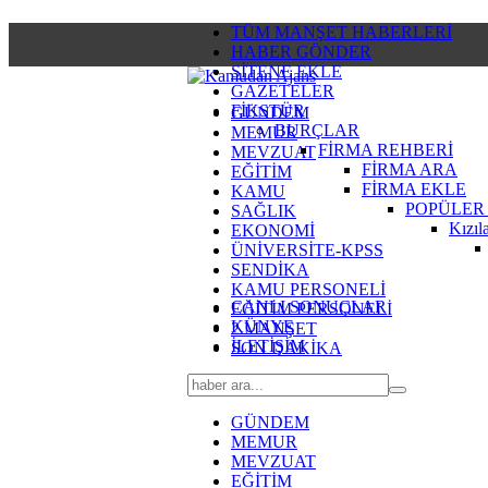
TÜM MANŞET HABERLERİ
HABER GÖNDER
SİTENE EKLE
GAZETELER
FİKSTÜR
GÜNDEM
BURÇLAR
MEMUR
FİRMA REHBERİ
MEVZUAT
FİRMA ARA
EĞİTİM
FİRMA EKLE
KAMU
POPÜLER
SAĞLIK
Kızıl
EKONOMİ
ÜNİVERSİTE-KPSS
SENDİKA
KAMU PERSONELİ
CANLI SONUÇLAR
EĞİTİM PERSONELİ
KÜNYE
2.MANŞET
İLETİŞİM
SON DAKİKA
GÜNDEM
MEMUR
MEVZUAT
EĞİTİM