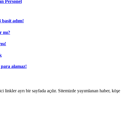
an Personel
3 basit adım!
ar mı?
sı!
k
n para alamaz!
linkler ayrı bir sayfada açılır. Sitemizde yayımlanan haber, köşe