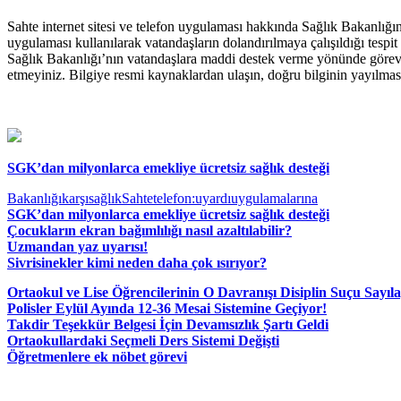
Sahte internet sitesi ve telefon uygulaması hakkında Sağlık Bakanlığı
uygulaması kullanılarak vatandaşların dolandırılmaya çalışıldığı tesp
Sağlık Bakanlığı’nın vatandaşlara maddi destek verme yönünde görevi v
etmeyiniz. Bilgiye resmi kaynaklardan ulaşın, doğru bilginin yayılması
SGK’dan milyonlarca emekliye ücretsiz sağlık desteği
Bakanlığı
karşı
sağlık
Sahte
telefon:
uyardı
uygulamalarına
SGK’dan milyonlarca emekliye ücretsiz sağlık desteği
Çocukların ekran bağımlılığı nasıl azaltılabilir?
Uzmandan yaz uyarısı!
Sivrisinekler kimi neden daha çok ısırıyor?
Ortaokul ve Lise Öğrencilerinin O Davranışı Disiplin Suçu Sayıl
Polisler Eylül Ayında 12-36 Mesai Sistemine Geçiyor!
Takdir Teşekkür Belgesi İçin Devamsızlık Şartı Geldi
Ortaokullardaki Seçmeli Ders Sistemi Değişti
Öğretmenlere ek nöbet görevi