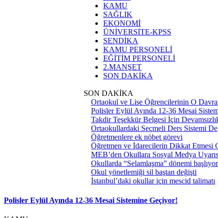
KAMU
SAĞLIK
EKONOMİ
ÜNİVERSİTE-KPSS
SENDİKA
KAMU PERSONELİ
EĞİTİM PERSONELİ
2.MANŞET
SON DAKİKA
SON DAKİKA
Ortaokul ve Lise Öğrencilerinin O Davra
Polisler Eylül Ayında 12-36 Mesai Siste
Takdir Teşekkür Belgesi İçin Devamsızlık
Ortaokullardaki Seçmeli Ders Sistemi Değ
Öğretmenlere ek nöbet görevi
Öğretmen ve İdarecilerin Dikkat Etmesi
MEB’den Okullara Sosyal Medya Uyarıs
Okullarda “Selamlaşma” dönemi başlıyor
Okul yönetlemiği sil baştan değişti
İstanbul’daki okullar için mescid talimatı
Polisler Eylül Ayında 12-36 Mesai Sistemine Geçiyor!