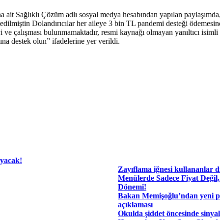
na ait Sağlıklı Çözüm adlı sosyal medya hesabından yapılan paylaşımda, 
it edilmiştin Dolandırıcılar her aileye 3 bin TL pandemi desteği ödemes
e çalışması bulunmamaktadır, resmi kaynağı olmayan yanıltıcı isimli int
na destek olun” ifadelerine yer verildi.
ayacak!
Zayıflama iğnesi kullananlar d
​Menülerde Sadece Fiyat Değil,
Dönemi!
Bakan Memişoğlu’ndan yeni pe
açıklaması
Okulda şiddet öncesinde sinyal