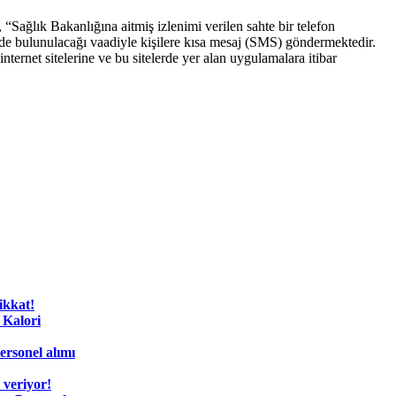
“Sağlık Bakanlığına aitmiş izlenimi verilen sahte bir telefon
inde bulunulacağı vaadiyle kişilere kısa mesaj (SMS) göndermektedir.
ernet sitelerine ve bu sitelerde yer alan uygulamalara itibar
ikkat!
 Kalori
rsonel alımı
 veriyor!