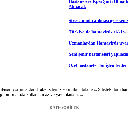
Hastanelere Kpss Şartı Olmad
Alınacak
Stres anında atılması gereken 
Türkiye’de hantavirüs riski v
Uzmanlardan Hantavirüs uyarı
Yeni şehir hastaneleri yapılaca
Özel hastaneler bu işlemlerde
lanan yorumlardan Haber sitemiz sorumlu tutulamaz. Sitedeki tüm harici 
hangi bir ortamda kullanılamaz ve yayımlanamaz.
KATEGORİLER