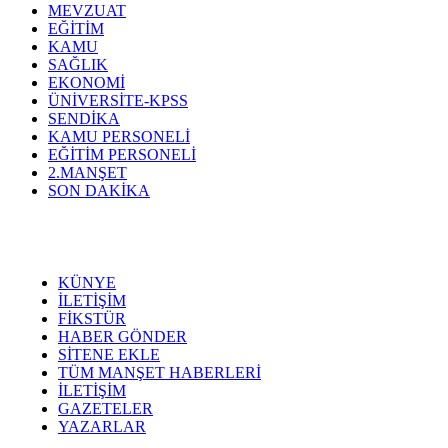
MEVZUAT
EĞİTİM
KAMU
SAĞLIK
EKONOMİ
ÜNİVERSİTE-KPSS
SENDİKA
KAMU PERSONELİ
EĞİTİM PERSONELİ
2.MANŞET
SON DAKİKA
KÜNYE
İLETİŞİM
FİKSTÜR
HABER GÖNDER
SİTENE EKLE
TÜM MANŞET HABERLERİ
İLETİŞİM
GAZETELER
YAZARLAR