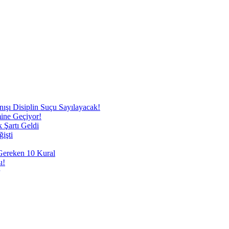
nışı Disiplin Suçu Sayılayacak!
mine Geçiyor!
 Şartı Geldi
işti
 Gereken 10 Kural
ı!