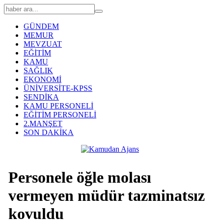
GÜNDEM
MEMUR
MEVZUAT
EĞİTİM
KAMU
SAĞLIK
EKONOMİ
ÜNİVERSİTE-KPSS
SENDİKA
KAMU PERSONELİ
EĞİTİM PERSONELİ
2.MANŞET
SON DAKİKA
Personele öğle molası
vermeyen müdür tazminatsız
kovuldu