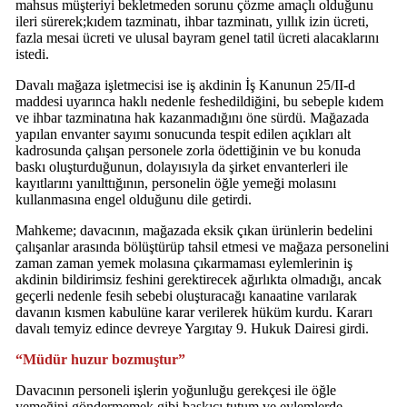
mahsus müşteriyi bekletmeden sorunu çözme amaçlı olduğunu
ileri sürerek;kıdem tazminatı, ihbar tazminatı, yıllık izin ücreti,
fazla mesai ücreti ve ulusal bayram genel tatil ücreti alacaklarını
istedi.
Davalı mağaza işletmecisi ise iş akdinin İş Kanunun 25/II-d
maddesi uyarınca haklı nedenle feshedildiğini, bu sebeple kıdem
ve ihbar tazminatına hak kazanmadığını öne sürdü. Mağazada
yapılan envanter sayımı sonucunda tespit edilen açıkları alt
kadrosunda çalışan personele zorla ödettiğinin ve bu konuda
baskı oluşturduğunun, dolayısıyla da şirket envanterleri ile
kayıtlarını yanılttığının, personelin öğle yemeği molasını
kullanmasına engel olduğunu dile getirdi.
Mahkeme; davacının, mağazada eksik çıkan ürünlerin bedelini
çalışanlar arasında bölüştürüp tahsil etmesi ve mağaza personelini
zaman zaman yemek molasına çıkarmaması eylemlerinin iş
akdinin bildirimsiz feshini gerektirecek ağırlıkta olmadığı, ancak
geçerli nedenle fesih sebebi oluşturacağı kanaatine varılarak
davanın kısmen kabulüne karar verilerek hüküm kurdu. Kararı
davalı temyiz edince devreye Yargıtay 9. Hukuk Dairesi girdi.
“Müdür huzur bozmuştur”
Davacının personeli işlerin yoğunluğu gerekçesi ile öğle
yemeğini göndermemek gibi baskıcı tutum ve eylemlerde