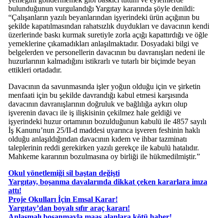
bulunduğunun vurgulandığı Yargıtay kararında şöyle denildi:
“Çalışanların yazılı beyanlarından işyerindeki ürün açığının bu
şekilde kapatılmasından rahatsızlık duydukları ve davacının kendi
üzerlerinde baskı kurmak suretiyle zorla açığı kapattırdığı ve öğle
yemeklerine çıkamadıkları anlaşılmaktadır. Dosyadaki bilgi ve
belgelerden ve personellerin davacının bu davranışları nedeni ile
huzurlarının kalmadığını istikrarlı ve tutarlı bir biçimde beyan
ettikleri ortadadır.
Davacının da savunmasında işler yoğun olduğu için ve şirketin
menfaati için bu şekilde davrandığı kabul etmesi karşısında
davacının davranışlarının doğruluk ve bağlılığa aykırı olup
işverenin davacı ile iş ilişkisinin çekilmez hale geldiği ve
işyerindeki huzur ortamının bozulduğunun kabulü ile 4857 sayılı
İş Kanunu’nun 25/II-d maddesi uyarınca işveren feshinin haklı
olduğu anlaşıldığından davacının kıdem ve ihbar tazminatı
taleplerinin reddi gerekirken yazılı gerekçe ile kabulü hatalıdır.
Mahkeme kararının bozulmasına oy birliği ile hükmedilmiştir.”
Okul yönetlemiği sil baştan değişti
Yargıtay, boşanma davalarında dikkat çeken kararlara imza
attı!
Proje Okulları İçin Emsal Karar!
Yargıtay’dan boyalı sıfır araç kararı!
Anlaşmalı boşanmayla maaş alanlara kötü haber!