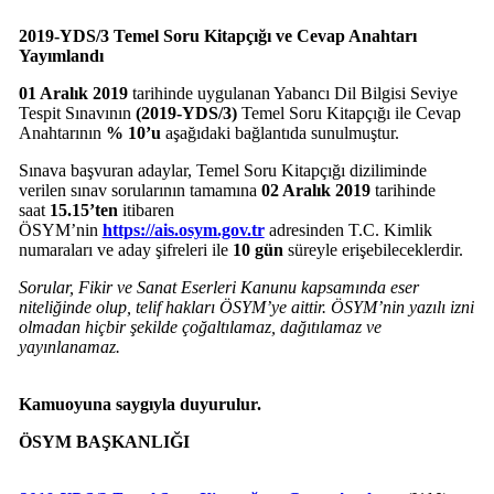
2019-YDS/3 Temel Soru Kitapçığı ve Cevap Anahtarı
Yayımlandı
01 Aralık 2019
tarihinde uygulanan Yabancı Dil Bilgisi Seviye
Tespit Sınavının
(2019-YDS/3)
Temel Soru Kitapçığı ile Cevap
Anahtarının
% 10’u
aşağıdaki bağlantıda sunulmuştur.
Sınava başvuran adaylar, Temel Soru Kitapçığı diziliminde
verilen sınav sorularının tamamına
02 Aralık 2019
tarihinde
saat
15.15’ten
itibaren
ÖSYM’nin
https://ais.osym.gov.tr
adresinden T.C. Kimlik
numaraları ve aday şifreleri ile
10 gün
süreyle erişebileceklerdir.
Sorular, Fikir ve Sanat Eserleri Kanunu kapsamında eser
niteliğinde olup, telif hakları ÖSYM’ye aittir. ÖSYM’nin yazılı izni
olmadan hiçbir şekilde çoğaltılamaz, dağıtılamaz ve
yayınlanamaz.
Kamuoyuna saygıyla duyurulur.
ÖSYM BAŞKANLIĞI