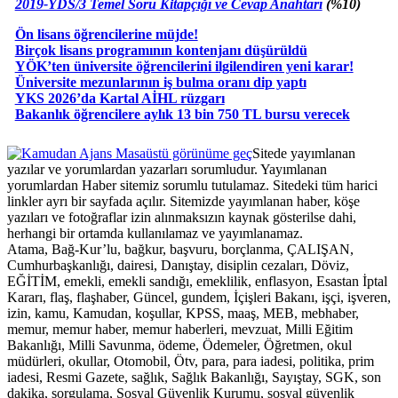
2019-YDS/3 Temel Soru Kitapçığı ve Cevap Anahtarı
(%10)
Ön lisans öğrencilerine müjde!
Birçok lisans programının kontenjanı düşürüldü
YÖK’ten üniversite öğrencilerini ilgilendiren yeni karar!
Üniversite mezunlarının iş bulma oranı dip yaptı
YKS 2026’da Kartal AİHL rüzgarı
Bakanlık öğrencilere aylık 13 bin 750 TL bursu verecek
Masaüstü görünüme geç
Sitede yayımlanan
yazılar ve yorumlardan yazarları sorumludur. Yayımlanan
yorumlardan Haber sitemiz sorumlu tutulamaz. Sitedeki tüm harici
linkler ayrı bir sayfada açılır. Sitemizde yayımlanan haber, köşe
yazıları ve fotoğraflar izin alınmaksızın kaynak gösterilse dahi,
herhangi bir ortamda kullanılamaz ve yayımlanamaz.
Atama, Bağ-Kur’lu, bağkur, başvuru, borçlanma, ÇALIŞAN,
Cumhurbaşkanlığı, dairesi, Danıştay, disiplin cezaları, Döviz,
EĞİTİM, emekli, emekli sandığı, emeklilik, enflasyon, Esastan İptal
Kararı, flaş, flaşhaber, Güncel, gundem, İçişleri Bakanı, işçi, işveren,
izin, kamu, Kamudan, koşullar, KPSS, maaş, MEB, mebhaber,
memur, memur haber, memur haberleri, mevzuat, Milli Eğitim
Bakanlığı, Milli Savunma, ödeme, Ödemeler, Öğretmen, okul
müdürleri, okullar, Otomobil, Ötv, para, para iadesi, politika, prim
iadesi, Resmi Gazete, sağlık, Sağlık Bakanlığı, Sayıştay, SGK, son
dakika, sorgulama, Sosyal Güvenlik Kurumu, sosyal güvenlik