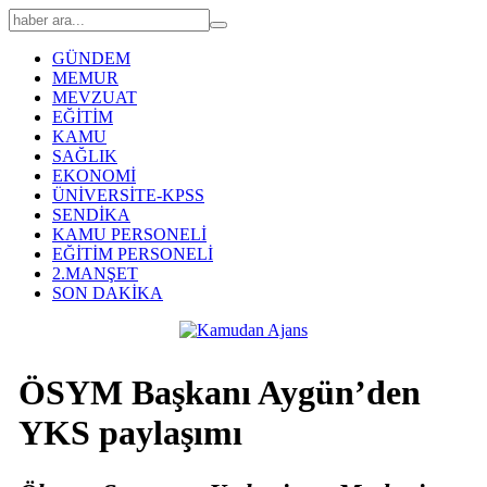
GÜNDEM
MEMUR
MEVZUAT
EĞİTİM
KAMU
SAĞLIK
EKONOMİ
ÜNİVERSİTE-KPSS
SENDİKA
KAMU PERSONELİ
EĞİTİM PERSONELİ
2.MANŞET
SON DAKİKA
ÖSYM Başkanı Aygün’den
YKS paylaşımı