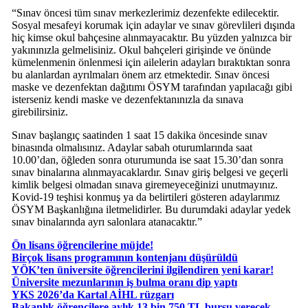
“Sınav öncesi tüm sınav merkezlerimiz dezenfekte edilecektir.
Sosyal mesafeyi korumak için adaylar ve sınav görevlileri dışında
hiç kimse okul bahçesine alınmayacaktır. Bu yüzden yalnızca bir
yakınınızla gelmelisiniz. Okul bahçeleri girişinde ve önünde
kümelenmenin önlenmesi için ailelerin adayları bıraktıktan sonra
bu alanlardan ayrılmaları önem arz etmektedir. Sınav öncesi
maske ve dezenfektan dağıtımı ÖSYM tarafından yapılacağı gibi
isterseniz kendi maske ve dezenfektanınızla da sınava
girebilirsiniz.
Sınav başlangıç saatinden 1 saat 15 dakika öncesinde sınav
binasında olmalısınız. Adaylar sabah oturumlarında saat
10.00’dan, öğleden sonra oturumunda ise saat 15.30’dan sonra
sınav binalarına alınmayacaklardır. Sınav giriş belgesi ve geçerli
kimlik belgesi olmadan sınava giremeyeceğinizi unutmayınız.
Kovid-19 teşhisi konmuş ya da belirtileri gösteren adaylarımız
ÖSYM Başkanlığına iletmelidirler. Bu durumdaki adaylar yedek
sınav binalarında ayrı salonlara atanacaktır.”
Ön lisans öğrencilerine müjde!
Birçok lisans programının kontenjanı düşürüldü
YÖK’ten üniversite öğrencilerini ilgilendiren yeni karar!
Üniversite mezunlarının iş bulma oranı dip yaptı
YKS 2026’da Kartal AİHL rüzgarı
Bakanlık öğrencilere aylık 13 bin 750 TL bursu verecek