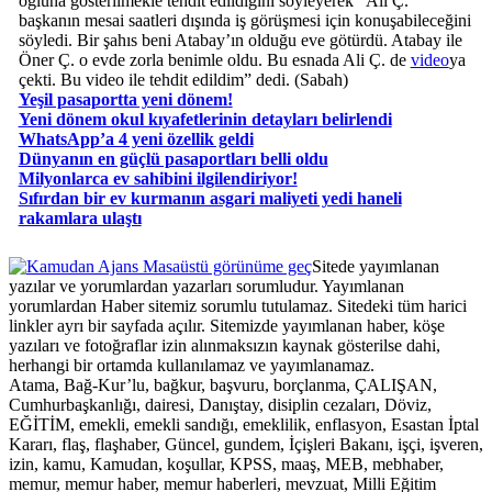
oğluna gösterilmekle tehdit edildiğini söyleyerek “Ali Ç.
başkanın mesai saatleri dışında iş görüşmesi için konuşabileceğini
söyledi. Bir şahıs beni Atabay’ın olduğu eve götürdü. Atabay ile
Öner Ç. o evde zorla benimle oldu. Bu esnada Ali Ç. de
video
ya
çekti. Bu video ile tehdit edildim” dedi. (Sabah)
Yeşil pasaportta yeni dönem!
Yeni dönem okul kıyafetlerinin detayları belirlendi
WhatsApp’a 4 yeni özellik geldi
Dünyanın en güçlü pasaportları belli oldu
Milyonlarca ev sahibini ilgilendiriyor!
Sıfırdan bir ev kurmanın asgari maliyeti yedi haneli
rakamlara ulaştı
Masaüstü görünüme geç
Sitede yayımlanan
yazılar ve yorumlardan yazarları sorumludur. Yayımlanan
yorumlardan Haber sitemiz sorumlu tutulamaz. Sitedeki tüm harici
linkler ayrı bir sayfada açılır. Sitemizde yayımlanan haber, köşe
yazıları ve fotoğraflar izin alınmaksızın kaynak gösterilse dahi,
herhangi bir ortamda kullanılamaz ve yayımlanamaz.
Atama, Bağ-Kur’lu, bağkur, başvuru, borçlanma, ÇALIŞAN,
Cumhurbaşkanlığı, dairesi, Danıştay, disiplin cezaları, Döviz,
EĞİTİM, emekli, emekli sandığı, emeklilik, enflasyon, Esastan İptal
Kararı, flaş, flaşhaber, Güncel, gundem, İçişleri Bakanı, işçi, işveren,
izin, kamu, Kamudan, koşullar, KPSS, maaş, MEB, mebhaber,
memur, memur haber, memur haberleri, mevzuat, Milli Eğitim