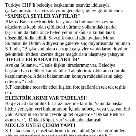
Türkiye CHP’li belediye başkanının tecavüz iddiasıyla
çalkalanmıştı. Tecavüz olayının gerçekleştiği ev görüntülendi.
“SAPIKÇA ŞEYLER YAPTILAR”
Akköy Balat mevkiindeki bir yamaçta bulunan ve zeytin
ağaçlarıyla kaplı olan çiftlikteki yürüme yollarındaki parke
taşlarının da daha önce belediyenin imkânları kullanılarak
döşendiği iddia edildi. Savcılık önceki gün avukatı Murat
Sultansu ile Didim Adliyesi’ne giderek suç duyurusunda bulunan
S.T’nin, “Başka kadınlara da sapıkça şeyler yaptıklarını duydum”
şeklindeki ifadesi üzerine diğer mağdurlara ulaşmaya çalışıyor.
‘DELİLLER KARARTILABİLİR’
Avukat Sultansu, “Usule ilişkin itirazlarımız var. Belediye
başkanı bazı delilleri karartabilir. Taleplerimiz oldu ama olumlu
karşılanmıyor. Adalet bakanımızın konuya müdahalesini talep
ediyoruz” dedi.
S.T kendisine tecavüz eden kişileri fotoğraflardan tek tek teşhis
etti.
ELEKTRİK AKIMI VAR TABELASI!
Bağ evi 20 dönümlük bir arazi üzerine kurulu. Yanında başka
hiçbir yerleşim yeri bulunmuyor. İçinde nöbetçi veya yaşayan biri
yok. Arazinin etrafının çevrildiği tel örgülerde ‘Dikkat Elektrik
akımı var’, ‘Dikkat köpek var’ yazılı tabelalar asılı.
MECLİS ÜYESİ ÇEKİM YAPTI
S.T. ifadesinde, cinsel saldırının kayda alındığını ve görüntüleri