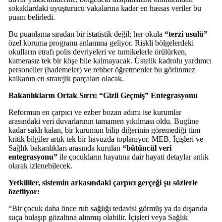
sokaklardaki uyuşturucu vakalarına kadar en hassas veriler bu
puanı belirledi.
Bu puanlama sıradan bir istatistik değil; her okula
“terzi usulü”
özel koruma programı anlamına geliyor. Riskli bölgelerdeki
okulların etrafı polis devriyeleri ve turnikelerle örülürken,
kamerasız tek bir köşe bile kalmayacak. Üstelik kadrolu yardımcı
personeller (hademeler) ve rehber öğretmenler bu görünmez
kalkanın en stratejik parçaları olacak.
Bakanlıkların Ortak Sırrı: “Gizli Geçmiş” Entegrasyonu
Reformun en çarpıcı ve ezber bozan adımı ise kurumlar
arasındaki veri duvarlarının tamamen yıkılması oldu. Bugüne
kadar saklı kalan, bir kurumun bilip diğerinin göremediği tüm
kritik bilgiler artık tek bir havuzda toplanıyor. MEB, İçişleri ve
Sağlık bakanlıkları arasında kurulan
“bütüncül veri
entegrasyonu”
ile çocukların hayatına dair hayati detaylar anlık
olarak izlenebilecek.
Yetkililer, sistemin arkasındaki çarpıcı gerçeği şu sözlerle
özetliyor:
“Bir çocuk daha önce ruh sağlığı tedavisi görmüş ya da dışarıda
suça bulaşıp gözaltına alınmış olabilir. İçişleri veya Sağlık