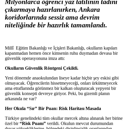
Milyonlarca öğrenci yaz tatilinin tadını
çıkarmaya hazırlanırken, Ankara
koridorlarında sessiz ama devrim
niteliğinde bir hazırlık tamamlandı.
Millî
Eğitim
Bakanlığı ve İçişleri Bakanlığı, okulların kapıları
kapanmadan hemen önce kimsenin ruhu duymadan devasa bir
güvenlik operasyonuna imza attı:
Okulların Güvenlik Röntgeni Çekildi.
Yeni dönemde anaokulundan liseye kadar hiçbir şey eskisi gibi
olmayacak. Öğrencilerin hissetmeyeceği, onları ürkütmeyecek
ama etraflarında görünmez bir kalkan oluşturacak yepyeni bir
güvenlik konsepti devreye giriyor. Peki, bu gizemli planın
arkasında ne var?
Her Okula “Sır” Bir Puan: Risk Haritası Masada
Türkiye genelindeki tüm okullar mercek altına alınarak her birine
özel bir
“Risk Puanı”
verildi. Okulun mevcut durumundan
duvar yüksekliklerine, bölgedeki disiplinsizlik oranlarından