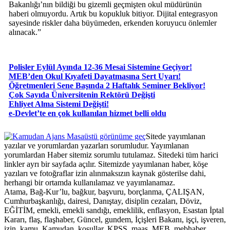
Bakanlığı’nın bildiği bu gizemli geçmişten okul müdürünün
haberi olmuyordu. Artık bu kopukluk bitiyor. Dijital entegrasyon
sayesinde riskler daha büyümeden, erkenden koruyucu önlemler
alınacak.”
Polisler Eylül Ayında 12-36 Mesai Sistemine Geçiyor!
MEB’den Okul Kıyafeti Dayatmasına Sert Uyarı!
Öğretmenleri Sene Başında 2 Haftalık Seminer Bekliyor!
Çok Sayıda Üniversitenin Rektörü Değişti
Ehliyet Alma Sistemi Değişti!
e-Devlet’te en çok kullanılan hizmet belli oldu
Masaüstü görünüme geç
Sitede yayımlanan
yazılar ve yorumlardan yazarları sorumludur. Yayımlanan
yorumlardan Haber sitemiz sorumlu tutulamaz. Sitedeki tüm harici
linkler ayrı bir sayfada açılır. Sitemizde yayımlanan haber, köşe
yazıları ve fotoğraflar izin alınmaksızın kaynak gösterilse dahi,
herhangi bir ortamda kullanılamaz ve yayımlanamaz.
Atama, Bağ-Kur’lu, bağkur, başvuru, borçlanma, ÇALIŞAN,
Cumhurbaşkanlığı, dairesi, Danıştay, disiplin cezaları, Döviz,
EĞİTİM, emekli, emekli sandığı, emeklilik, enflasyon, Esastan İptal
Kararı, flaş, flaşhaber, Güncel, gundem, İçişleri Bakanı, işçi, işveren,
izin, kamu, Kamudan, koşullar, KPSS, maaş, MEB, mebhaber,