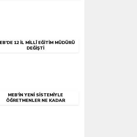
EB’DE 12 İL MILLÎ EĞITIM MÜDÜRÜ
DEĞIŞTI
MEB’IN YENI SISTEMIYLE
ÖĞRETMENLER NE KADAR
KAZANACAK?