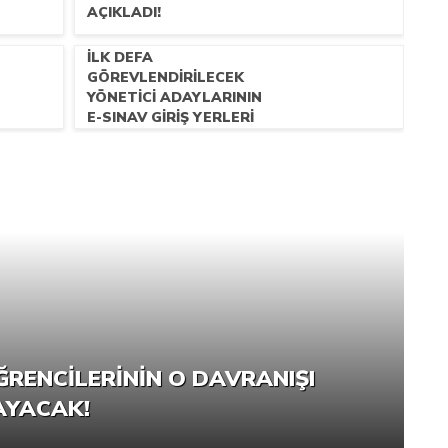
AÇIKLADI!
İLK DEFA
GÖREVLENDIRILECEK
YÖNETICI ADAYLARININ
E-SINAV GIRIŞ YERLERI
BELLI OLDU!
ĞRENCILERININ O DAVRANIŞI
P
AYACAK!
G