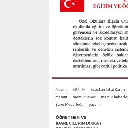
Atama
EĞİTİM
Esastan İptal Kararı
memur
memur haber
memur haberler
Şube Müdürlüğü
yaşam
ÖĞRETMEN VE
İDARECILERIN DIKKAT