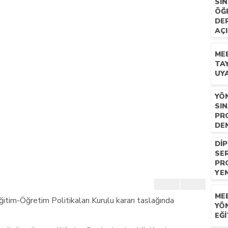
SIN
ÖĞ
DER
AÇI
ME
TAY
UYA
YÖN
SIN
PR
DE
AÇ
DI
SER
PR
YEN
ME
tim-Öğretim Politikaları Kurulu kararı taslağında
YÖN
EĞI