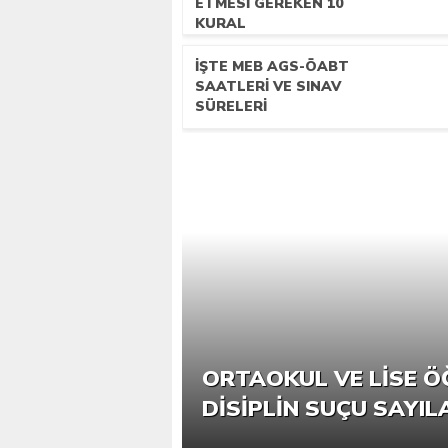
ETMESI GEREKEN 10
KURAL
İŞTE MEB AGS-ÖABT
SAATLERI VE SINAV
SÜRELERI
ORTAOKUL VE LISE Ö
DISIPLIN SUÇU SAYIL