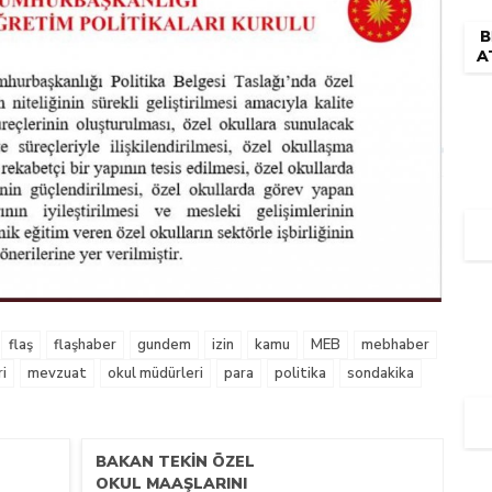
B
A
Ö
flaş
flaşhaber
gundem
izin
kamu
MEB
mebhaber
i
mevzuat
okul müdürleri
para
politika
sondakika
BAKAN TEKIN ÖZEL
OKUL MAAŞLARINI