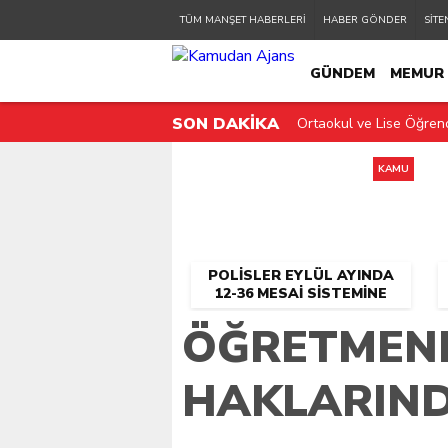
TÜM MANŞET HABERLERİ
HABER GÖNDER
SİTE
GÜNDEM
MEMUR
SON DAKİKA
Ortaokul ve Lise Öğrenc
KAMU PERSONELİ
KAMU
POLISLER EYLÜL AYINDA
12-36 MESAI SISTEMINE
GEÇIYOR!
ÖĞRETMENL
HAKLARIND