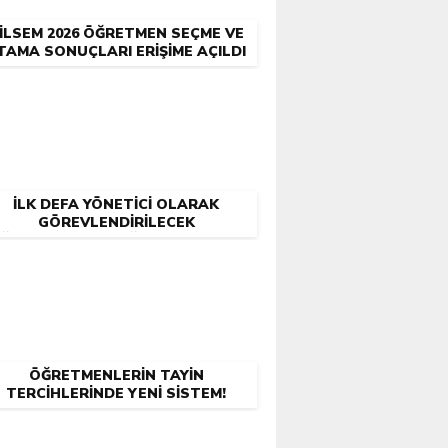
İLSEM 2026 ÖĞRETMEN SEÇME VE
TAMA SONUÇLARI ERIŞIME AÇILDI
İLK DEFA YÖNETICI OLARAK
GÖREVLENDIRILECEK
ĞRETMENLERIN EĞITIM BAŞVURU
SONUCU AÇIKLANDI
ÖĞRETMENLERIN TAYIN
TERCIHLERINDE YENI SISTEM!