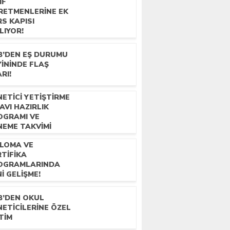
IF
RETMENLERINE EK
S KAPISI
LIYOR!
B’DEN EŞ DURUMU
ININDE FLAŞ
RI!
ETICI YETIŞTIRME
AVI HAZIRLIK
OGRAMI VE
NEME TAKVIMI
IKLANDI
PLOMA VE
TIFIKA
OGRAMLARINDA
I GELIŞME!
B’DEN OKUL
ETICILERINE ÖZEL
TIM