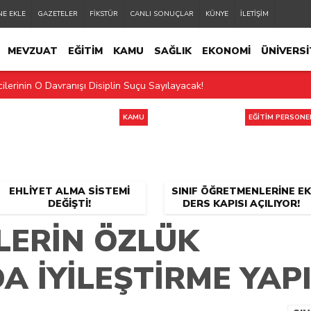
NE EKLE
GAZETELER
FİKSTÜR
CANLI SONUÇLAR
KÜNYE
İLETİŞİM
MEVZUAT
EĞİTİM
KAMU
SAĞLIK
EKONOMİ
ÜNİVERSİ
ilerinin O Davranışı Disiplin Suçu Sayılayacak!
EĞİTİM PERSONELİ
2.MANŞET
SON DAKİKA
KAMU
EĞİTİM PERSONE
EHLIYET ALMA SISTEMI
SINIF ÖĞRETMENLERINE EK
DEĞIŞTI!
DERS KAPISI AÇILIYOR!
ERIN ÖZLÜK
A IYILEŞTIRME YAP