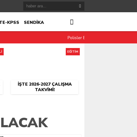
TE-KPSS
SENDİKA
Polisler Eylül Ayında 12-36 Mesai S
Lİ
EĞİTİM
İŞTE 2026-2027 ÇALIŞMA
TAKVIMI!
ILACAK